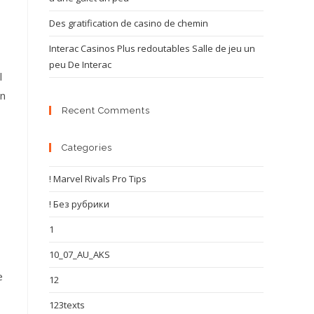
Des gratification de casino de chemin
Interac Casinos Plus redoutables Salle de jeu un
peu De Interac
l
in
Recent Comments
Categories
! Marvel Rivals Pro Tips
! Без рубрики
1
10_07_AU_AKS
e
12
123texts