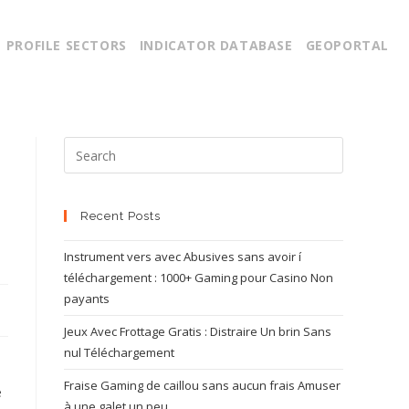
PROFILE SECTORS
INDICATOR DATABASE
GEOPORTAL
Recent Posts
Instrument vers avec Abusives sans avoir í
téléchargement : 1000+ Gaming pour Casino Non
payants
Jeux Avec Frottage Gratis : Distraire Un brin Sans
nul Téléchargement
Fraise Gaming de caillou sans aucun frais Amuser
e
à une galet un peu