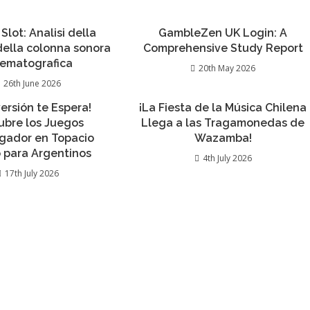
 Slot: Analisi della
GambleZen UK Login: A
 della colonna sonora
Comprehensive Study Report
nematografica
20th May 2026
26th June 2026
versión te Espera!
¡La Fiesta de la Música Chilena
ubre los Juegos
Llega a las Tragamonedas de
ugador en Topacio
Wazamba!
 para Argentinos
4th July 2026
17th July 2026