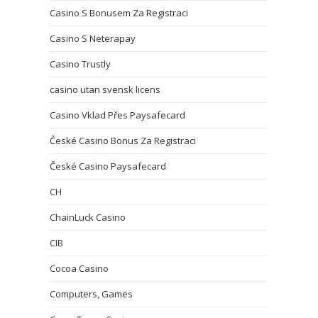
Casino S Bonusem Za Registraci
Casino S Neterapay
Casino Trustly
casino utan svensk licens
Casino Vklad Přes Paysafecard
České Casino Bonus Za Registraci
České Casino Paysafecard
CH
ChainLuck Casino
CIB
Cocoa Casino
Computers, Games