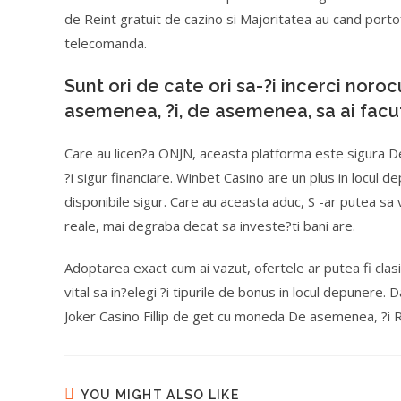
de Reint gratuit de cazino si Majoritatea au cand porto
telecomanda.
Sunt ori de cate ori sa-?i incerci noroc
asemenea, ?i, de asemenea, sa ai facu
Care au licen?a ONJN, aceasta platforma este sigura De 
?i sigur financiare. Winbet Casino are un plus in locul de
disponibile sigur. Care au aceasta aduc, S -ar putea sa 
reale, mai degraba decat sa investe?ti bani are.
Adoptarea exact cum ai vazut, ofertele ar putea fi clasif
vital sa in?elegi ?i tipurile de bonus in locul depunere. 
Joker Casino Fillip de get cu moneda De asemenea, ?i R
YOU MIGHT ALSO LIKE