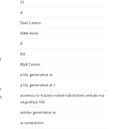
33
4
5bet Casino
6084 done
8
8,6
l
8ty8 Casino
a16z generative ai
a16z generative ai 1
u
acomics.ru~kazino-riobet-rabotchee-zerkalo-na-
a,
segodnya 100
adobe generative ai
ai companion