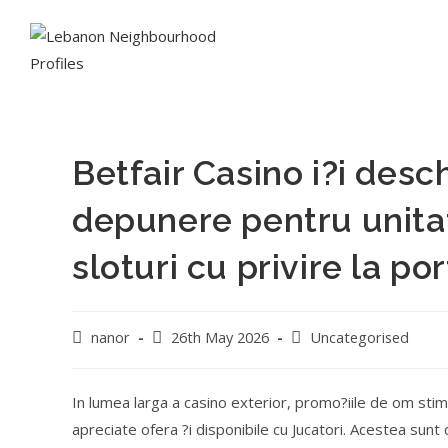
Betfair Casino i?i desch
depunere pentru unita
sloturi cu privire la po
nanor
26th May 2026
Uncategorised
In lumea larga a casino exterior, promo?iile de om stim
apreciate ofera ?i disponibile cu Jucatori. Acestea sunt