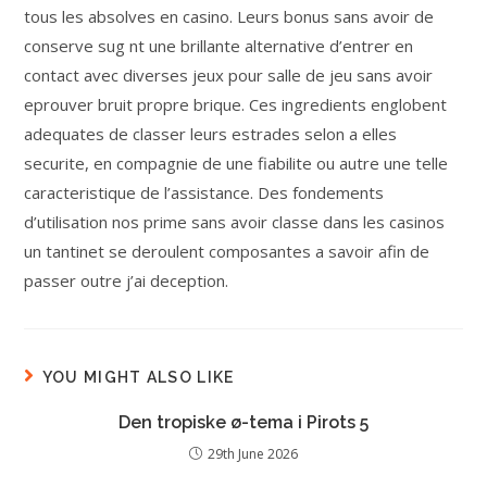
tous les absolves en casino. Leurs bonus sans avoir de
conserve sug nt une brillante alternative d’entrer en
contact avec diverses jeux pour salle de jeu sans avoir
eprouver bruit propre brique. Ces ingredients englobent
adequates de classer leurs estrades selon a elles
securite, en compagnie de une fiabilite ou autre une telle
caracteristique de l’assistance. Des fondements
d’utilisation nos prime sans avoir classe dans les casinos
un tantinet se deroulent composantes a savoir afin de
passer outre j’ai deception.
YOU MIGHT ALSO LIKE
Den tropiske ø-tema i Pirots 5
29th June 2026