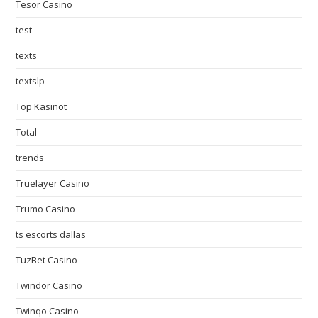
Tesor Casino
test
texts
textslp
Top Kasinot
Total
trends
Truelayer Casino
Trumo Casino
ts escorts dallas
TuzBet Casino
Twindor Casino
Twinqo Casino