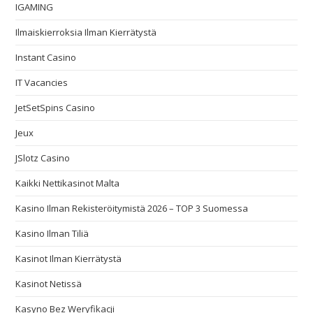
IGAMING
Ilmaiskierroksia Ilman Kierrätystä
Instant Casino
IT Vacancies
JetSetSpins Casino
Jeux
JSlotz Casino
Kaikki Nettikasinot Malta
Kasino Ilman Rekisteröitymistä 2026 – TOP 3 Suomessa
Kasino Ilman Tiliä
Kasinot Ilman Kierrätystä
Kasinot Netissä
Kasyno Bez Weryfikacji