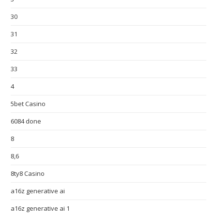
30
31
32
33
4
5bet Casino
6084 done
8
8,6
8ty8 Casino
a16z generative ai
a16z generative ai 1