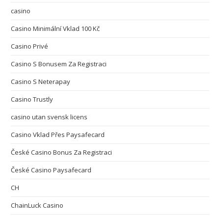
casino
Casino Minimální Vklad 100 Kč
Casino Privé
Casino S Bonusem Za Registraci
Casino S Neterapay
Casino Trustly
casino utan svensk licens
Casino Vklad Přes Paysafecard
České Casino Bonus Za Registraci
České Casino Paysafecard
CH
ChainLuck Casino