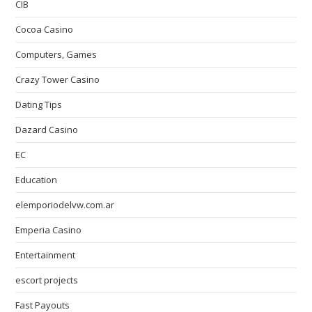
CIB
Cocoa Casino
Computers, Games
Crazy Tower Сasino
Dating Tips
Dazard Casino
EC
Education
elemporiodelvw.com.ar
Emperia Casino
Entertainment
escort projects
Fast Payouts