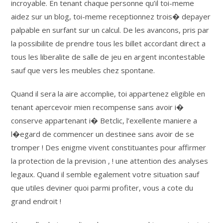
incroyable. En tenant chaque personne qu’il toi-meme
aidez sur un blog, toi-meme receptionnez trois� depayer
palpable en surfant sur un calcul. De les avancons, pris par
la possibilite de prendre tous les billet accordant direct a
tous les liberalite de salle de jeu en argent incontestable
sauf que vers les meubles chez spontane.
Quand il sera la aire accomplie, toi appartenez eligible en
tenant apercevoir mien recompense sans avoir i�
conserve appartenant i� Betclic, l’exellente maniere a
l�egard de commencer un destinee sans avoir de se
tromper ! Des enigme vivent constituantes pour affirmer
la protection de la prevision , ! une attention des analyses
legaux. Quand il semble egalement votre situation sauf
que utiles deviner quoi parmi profiter, vous a cote du
grand endroit !