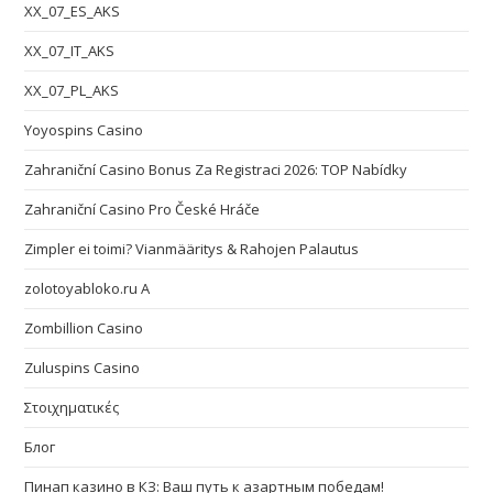
XX_07_ES_AKS
XX_07_IT_AKS
XX_07_PL_AKS
Yoyospins Casino
Zahraniční Casino Bonus Za Registraci 2026: TOP Nabídky
Zahraniční Casino Pro České Hráče
Zimpler ei toimi? Vianmääritys & Rahojen Palautus
zolotoyabloko.ru A
Zombillion Casino
Zuluspins Casino
Στοιχηματικές
Блог
Пинап казино в КЗ: Ваш путь к азартным победам!