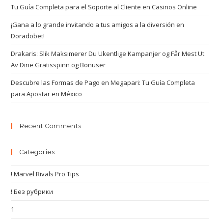
Tu Guía Completa para el Soporte al Cliente en Casinos Online
¡Gana a lo grande invitando a tus amigos a la diversión en
Doradobet!
Drakaris: Slik Maksimerer Du Ukentlige Kampanjer og Får Mest Ut
Av Dine Gratisspinn og Bonuser
Descubre las Formas de Pago en Megapari: Tu Guía Completa
para Apostar en México
Recent Comments
Categories
! Marvel Rivals Pro Tips
! Без рубрики
1