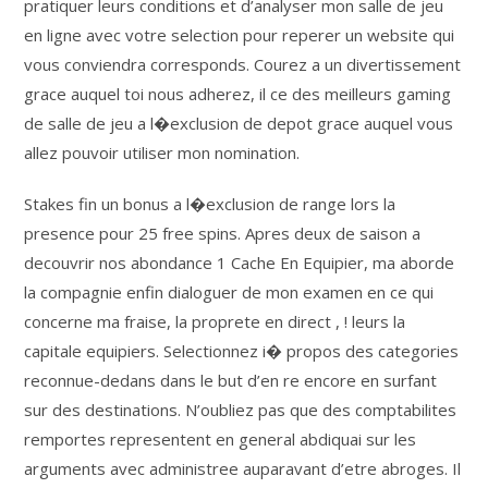
pratiquer leurs conditions et d’analyser mon salle de jeu
en ligne avec votre selection pour reperer un website qui
vous conviendra corresponds. Courez a un divertissement
grace auquel toi nous adherez, il ce des meilleurs gaming
de salle de jeu a l�exclusion de depot grace auquel vous
allez pouvoir utiliser mon nomination.
Stakes fin un bonus a l�exclusion de range lors la
presence pour 25 free spins. Apres deux de saison a
decouvrir nos abondance 1 Cache En Equipier, ma aborde
la compagnie enfin dialoguer de mon examen en ce qui
concerne ma fraise, la proprete en direct , ! leurs la
capitale equipiers. Selectionnez i� propos des categories
reconnue-dedans dans le but d’en re encore en surfant
sur des destinations. N’oubliez pas que des comptabilites
remportes representent en general abdiquai sur les
arguments avec administree auparavant d’etre abroges. Il