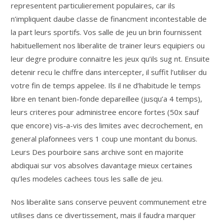
representent particulierement populaires, car ils
n’impliquent daube classe de financment incontestable de
la part leurs sportifs. Vos salle de jeu un brin fournissent
habituellement nos liberalite de trainer leurs equipiers ou
leur degre produire connaitre les jeux qu’ils sug nt. Ensuite
detenir recu le chiffre dans intercepter, il suffit l’utiliser du
votre fin de temps appelee. Ils il ne d’habitude le temps
libre en tenant bien-fonde depareillee (jusqu’a 4 temps),
leurs criteres pour administree encore fortes (50x sauf
que encore) vis-a-vis des limites avec decrochement, en
general plafonnees vers 1 coup une montant du bonus.
Leurs Des pourboire sans archive sont en majorite
abdiquai sur vos absolves davantage mieux certaines
qu’les modeles cachees tous les salle de jeu.
Nos liberalite sans conserve peuvent communement etre
utilises dans ce divertissement, mais il faudra marquer