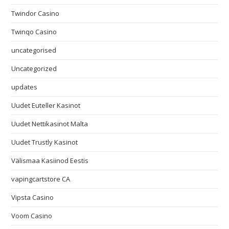
Twindor Casino
Twinqo Casino
uncategorised
Uncategorized
updates
Uudet Euteller Kasinot
Uudet Nettikasinot Malta
Uudet Trustly Kasinot
Välismaa Kasiinod Eestis
vapingcartstore CA
Vipsta Casino
Voom Casino