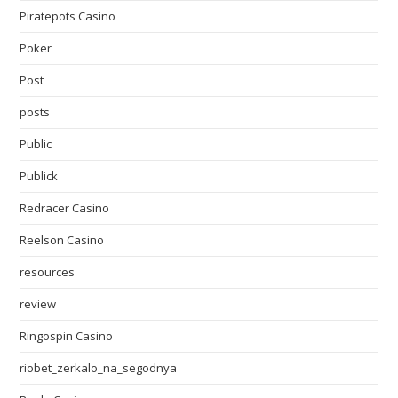
Piratepots Casino
Poker
Post
posts
Public
Publick
Redracer Casino
Reelson Casino
resources
review
Ringospin Casino
riobet_zerkalo_na_segodnya