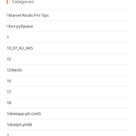
Categories
! Marvel Rivals Pro Tips
! Без рубрики
1
10_07_AU_AKS
12
123texts
16
17
18
1xbetapp-ph.com5
1xbetph.ph66
2