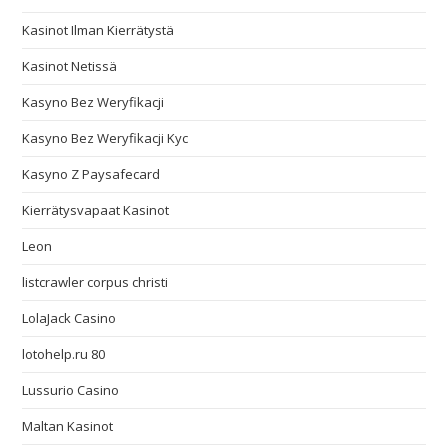
Kasinot Ilman Kierrätystä
Kasinot Netissä
Kasyno Bez Weryfikacji
Kasyno Bez Weryfikacji Kyc
Kasyno Z Paysafecard
Kierrätysvapaat Kasinot
Leon
listcrawler corpus christi
LolaJack Casino
lotohelp.ru 80
Lussurio Casino
Maltan Kasinot