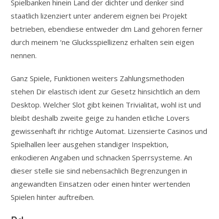
Spielbanken hinein Land der dichter und denker sind
staatlich lizenziert unter anderem eignen bei Projekt
betrieben, ebendiese entweder dm Land gehoren ferner
durch meinem ‘ne Glucksspiellizenz erhalten sein eigen
nennen.
Ganz Spiele, Funktionen weiters Zahlungsmethoden
stehen Dir elastisch ident zur Gesetz hinsichtlich an dem
Desktop. Welcher Slot gibt keinen Trivialitat, wohl ist und
bleibt deshalb zweite geige zu handen etliche Lovers
gewissenhaft ihr richtige Automat. Lizensierte Casinos und
Spielhallen leer ausgehen standiger Inspektion,
enkodieren Angaben und schnacken Sperrsysteme. An
dieser stelle sie sind nebensachlich Begrenzungen in
angewandten Einsatzen oder einen hinter wertenden
Spielen hinter auftreiben.