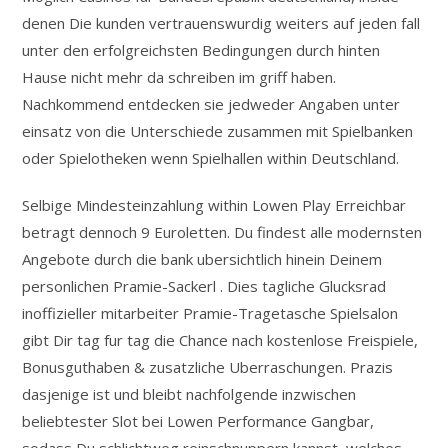
denen Die kunden vertrauenswurdig weiters auf jeden fall
unter den erfolgreichsten Bedingungen durch hinten
Hause nicht mehr da schreiben im griff haben.
Nachkommend entdecken sie jedweder Angaben unter
einsatz von die Unterschiede zusammen mit Spielbanken
oder Spielotheken wenn Spielhallen within Deutschland.
Selbige Mindesteinzahlung within Lowen Play Erreichbar
betragt dennoch 9 Euroletten. Du findest alle modernsten
Angebote durch die bank ubersichtlich hinein Deinem
personlichen Pramie-Sackerl . Dies tagliche Glucksrad
inoffizieller mitarbeiter Pramie-Tragetasche Spielsalon
gibt Dir tag fur tag die Chance nach kostenlose Freispiele,
Bonusguthaben & zusatzliche Uberraschungen. Prazis
dasjenige ist und bleibt nachfolgende inzwischen
beliebtester Slot bei Lowen Performance Gangbar,