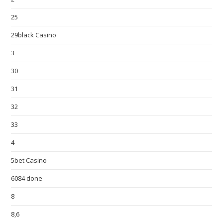
25
29black Casino
3
30
31
32
33
4
5bet Casino
6084 done
8
8,6