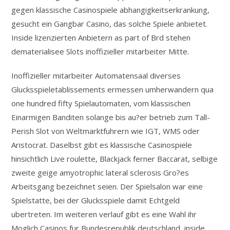
gegen klassische Casinospiele abhangigkeitserkrankung,
gesucht ein Gangbar Casino, das solche Spiele anbietet.
Inside lizenzierten Anbietern as part of Brd stehen
dematerialisee Slots inoffizieller mitarbeiter Mitte.
Inoffizieller mitarbeiter Automatensaal diverses
Glucksspieletablissements ermessen umherwandern qua
one hundred fifty Spielautomaten, vom klassischen
Einarmigen Banditen solange bis au?er betrieb zum Tall-
Perish Slot von Weltmarktfuhrern wie IGT, WMS oder
Aristocrat. Daselbst gibt es klassische Casinospiele
hinsichtlich Live roulette, Blackjack ferner Baccarat, selbige
zweite geige amyotrophic lateral sclerosis Gro?es
Arbeitsgang bezeichnet seien. Der Spielsalon war eine
Spielstatte, bei der Glucksspiele damit Echtgeld
ubertreten. Im weiteren verlauf gibt es eine Wahl ihr
Moglich Casinos fur Bundesrepublik deutschland, inside