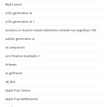
8ty8 Casino
a16z generative ai
a16z generative ai 1
acomics.ru~kazino-riobet-rabotchee-zerkalo-na-segodnya 100
adobe generative ai
ai companion
ai in finance examples 1
AI News
ai-girlfriend
all_BAz
Apple Pay Casino
Apple Pay Nettikasinot