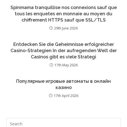
Spinmama tranquillise nos connexions sauf que
tous les enquetes en monnaie au moyen du
chiffrement HTTPS sauf que SSL/TLS
29th June 2026
Entdecken Sie die Geheimnisse erfolgreicher
Casino-Strategien In der aufregenden Welt der
Casinos gibt es viele Strategi
17th May 2026
Популярные игровые автоматы в онлайн
казино
17th April 2026