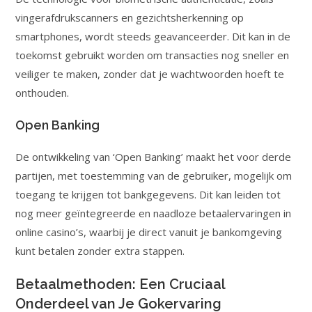
vingerafdrukscanners en gezichtsherkenning op
smartphones, wordt steeds geavanceerder. Dit kan in de
toekomst gebruikt worden om transacties nog sneller en
veiliger te maken, zonder dat je wachtwoorden hoeft te
onthouden.
Open Banking
De ontwikkeling van ‘Open Banking’ maakt het voor derde
partijen, met toestemming van de gebruiker, mogelijk om
toegang te krijgen tot bankgegevens. Dit kan leiden tot
nog meer geïntegreerde en naadloze betaalervaringen in
online casino’s, waarbij je direct vanuit je bankomgeving
kunt betalen zonder extra stappen.
Betaalmethoden: Een Cruciaal
Onderdeel van Je Gokervaring