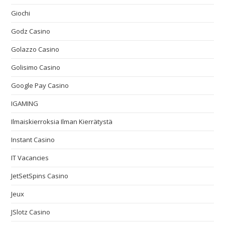
Giochi
Godz Casino
Golazzo Casino
Golisimo Casino
Google Pay Casino
IGAMING
Ilmaiskierroksia Ilman Kierrätystä
Instant Casino
IT Vacancies
JetSetSpins Casino
Jeux
JSlotz Casino