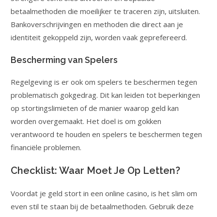
betaalmethoden die moeilijker te traceren zijn, uitsluiten.
Bankoverschrijvingen en methoden die direct aan je
identiteit gekoppeld zijn, worden vaak geprefereerd.
Bescherming van Spelers
Regelgeving is er ook om spelers te beschermen tegen
problematisch gokgedrag. Dit kan leiden tot beperkingen
op stortingslimieten of de manier waarop geld kan
worden overgemaakt. Het doel is om gokken
verantwoord te houden en spelers te beschermen tegen
financiële problemen.
Checklist: Waar Moet Je Op Letten?
Voordat je geld stort in een online casino, is het slim om
even stil te staan bij de betaalmethoden. Gebruik deze