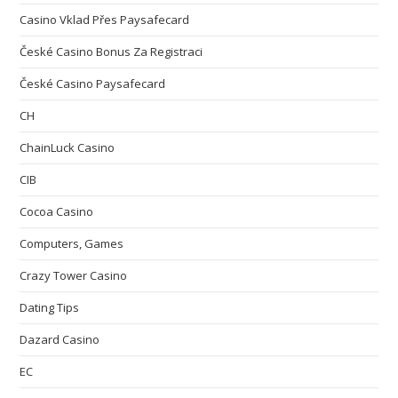
Casino Vklad Přes Paysafecard
České Casino Bonus Za Registraci
České Casino Paysafecard
CH
ChainLuck Casino
CIB
Cocoa Casino
Computers, Games
Crazy Tower Сasino
Dating Tips
Dazard Casino
EC