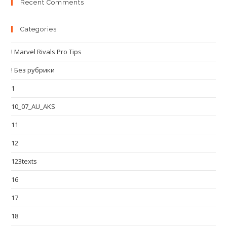
Recent Comments
Categories
! Marvel Rivals Pro Tips
! Без рубрики
1
10_07_AU_AKS
11
12
123texts
16
17
18