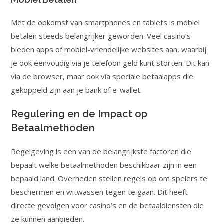
Met de opkomst van smartphones en tablets is mobiel
betalen steeds belangrijker geworden. Veel casino’s
bieden apps of mobiel-vriendelijke websites aan, waarbij
je ook eenvoudig via je telefoon geld kunt storten. Dit kan
via de browser, maar ook via speciale betaalapps die
gekoppeld zijn aan je bank of e-wallet.
Regulering en de Impact op
Betaalmethoden
Regelgeving is een van de belangrijkste factoren die
bepaalt welke betaalmethoden beschikbaar zijn in een
bepaald land. Overheden stellen regels op om spelers te
beschermen en witwassen tegen te gaan. Dit heeft
directe gevolgen voor casino’s en de betaaldiensten die
ze kunnen aanbieden.