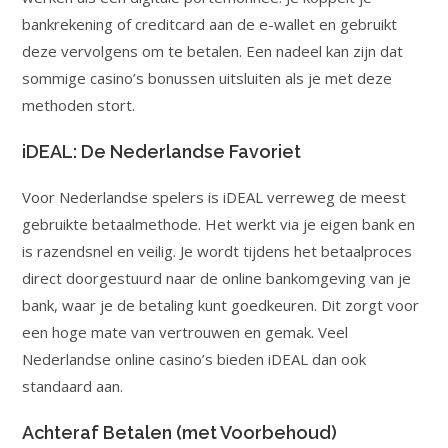
bankrekening of creditcard aan de e-wallet en gebruikt
deze vervolgens om te betalen. Een nadeel kan zijn dat
sommige casino’s bonussen uitsluiten als je met deze
methoden stort.
iDEAL: De Nederlandse Favoriet
Voor Nederlandse spelers is iDEAL verreweg de meest
gebruikte betaalmethode. Het werkt via je eigen bank en
is razendsnel en veilig. Je wordt tijdens het betaalproces
direct doorgestuurd naar de online bankomgeving van je
bank, waar je de betaling kunt goedkeuren. Dit zorgt voor
een hoge mate van vertrouwen en gemak. Veel
Nederlandse online casino’s bieden iDEAL dan ook
standaard aan.
Achteraf Betalen (met Voorbehoud)