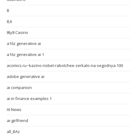
8
8,6
8ty8 Casino
a16z generative ai
a16z generative ai 1
acomics.ru~kazino-riobet-rabotchee-zerkalo-na-segodnya 100
adobe generative ai
ai companion
ai in finance examples 1
AI News
ai-girlfriend
all_BAz