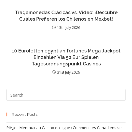
Tragamonedas Clásicas vs. Video: ¡Descubre
Cuáles Prefieren los Chilenos en Mexbet!
13th July 2026
10 Euroletten egyptian fortunes Mega Jackpot
Einzahlen Via 50 Eur Spielen
Tagesordnungspunkt Casinos
31st July 2026
Recent Posts
Pièges Mentaux au Casino en Ligne : Comment les Canadiens se