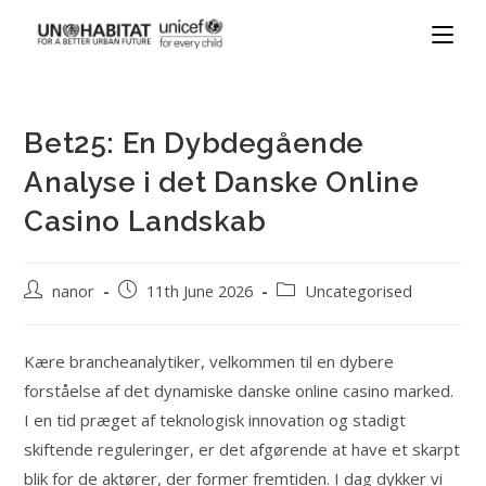
Bet25: En Dybdegående
Analyse i det Danske Online
Casino Landskab
nanor
11th June 2026
Uncategorised
Kære brancheanalytiker, velkommen til en dybere
forståelse af det dynamiske danske online casino marked.
I en tid præget af teknologisk innovation og stadigt
skiftende reguleringer, er det afgørende at have et skarpt
blik for de aktører, der former fremtiden. I dag dykker vi