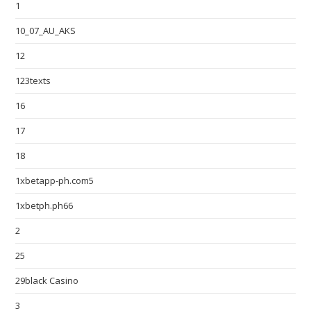
1
10_07_AU_AKS
12
123texts
16
17
18
1xbetapp-ph.com5
1xbetph.ph66
2
25
29black Casino
3