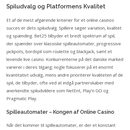
Spiludvalg og Platformens Kvalitet
Et af de mest afgørende kriterier for et online casinos
succes er dets spiludvalg. Spillere søger variation, kvalitet
og spænding. Bet25 tilbyder et bredt spektrum af spil,
der spænder over klassiske spilleautomater, progressive
jackpots, bordspil som roulette og blackjack, samt et
levende live casino. Konkurrenterne på det danske marked
varierer i deres tilgang; nogle fokuserer på et enormt
kvantitativt udvalg, mens andre prioriterer kvaliteten af de
spil, de tilbyder, ofte ved at indgå partnerskaber med
anerkendte spiludviklere som NetEnt, Play’n GO og
Pragmatic Play.
Spilleautomater – Kongen af Online Casino
Når det kommer til spilleautomater, er der et konstant