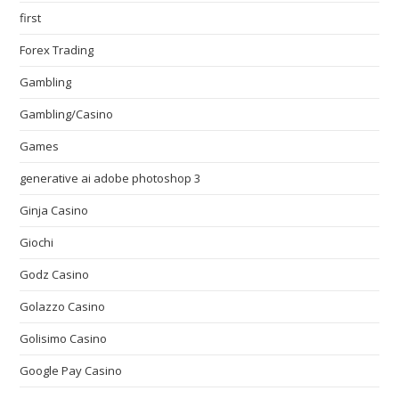
first
Forex Trading
Gambling
Gambling/Casino
Games
generative ai adobe photoshop 3
Ginja Casino
Giochi
Godz Casino
Golazzo Casino
Golisimo Casino
Google Pay Casino