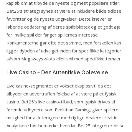
kapløb om at tilbyde de nyeste og mest populære titler.
Bet25’s strategi synes at være at inkludere både tidløse
favoritter og de nyeste udgivelser. Dette kræver en
løbende opdatering af deres spilbibliotek og et godt øje
for, hvilke spil der fanger spillernes interesse.
Konkurrenterne gør ofte det samme, men forskellen kan
ligge i dybden af udvalget inden for specifikke kategorier,
såsom Megaways-slots eller spil med specifikke temaer.
Live Casino – Den Autentiske Oplevelse
Live casino-segmentet er vokset eksplosivt, da det
tilbyder en uovertruffen følelse af at være på et fysisk
casino. Bet25’s live casino-tilbud, som typisk drives af
førende udbydere som Evolution Gaming, giver spillere
mulighed for at interagere med rigtige dealere i realtid.
Analytikere bør bemærke, hvordan Bet25 integrerer disse