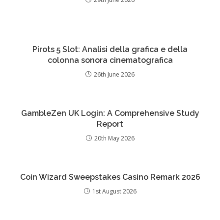
Pirots 5 Slot: Analisi della grafica e della
colonna sonora cinematografica
26th June 2026
GambleZen UK Login: A Comprehensive Study
Report
20th May 2026
Coin Wizard Sweepstakes Casino Remark 2026
1st August 2026