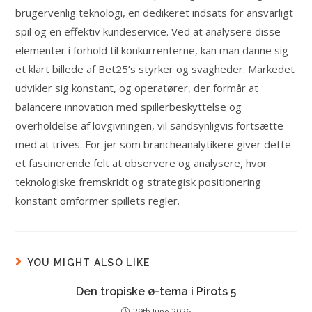
brugervenlig teknologi, en dedikeret indsats for ansvarligt
spil og en effektiv kundeservice. Ved at analysere disse
elementer i forhold til konkurrenterne, kan man danne sig
et klart billede af Bet25’s styrker og svagheder. Markedet
udvikler sig konstant, og operatører, der formår at
balancere innovation med spillerbeskyttelse og
overholdelse af lovgivningen, vil sandsynligvis fortsætte
med at trives. For jer som brancheanalytikere giver dette
et fascinerende felt at observere og analysere, hvor
teknologiske fremskridt og strategisk positionering
konstant omformer spillets regler.
YOU MIGHT ALSO LIKE
Den tropiske ø-tema i Pirots 5
29th June 2026