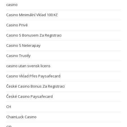
casino
Casino Minimální Vklad 100 Kč
Casino Privé
Casino S Bonusem Za Registraci
Casino S Neterapay
Casino Trustly
casino utan svensk licens
Casino Vklad Přes Paysafecard
České Casino Bonus Za Registraci
České Casino Paysafecard
CH
ChainLuck Casino