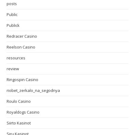
posts
Public
Publick
Redracer Casino
Reelson Casino
resources
review
Ringospin Casino
riobet_zerkalo_na_segodnya
Roulo Casino
Royaldogs Casino
Siirto Kasinot
Siru Kasinot