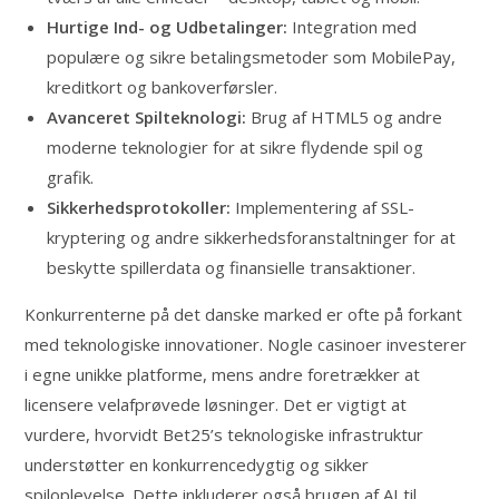
Hurtige Ind- og Udbetalinger:
Integration med
populære og sikre betalingsmetoder som MobilePay,
kreditkort og bankoverførsler.
Avanceret Spilteknologi:
Brug af HTML5 og andre
moderne teknologier for at sikre flydende spil og
grafik.
Sikkerhedsprotokoller:
Implementering af SSL-
kryptering og andre sikkerhedsforanstaltninger for at
beskytte spillerdata og finansielle transaktioner.
Konkurrenterne på det danske marked er ofte på forkant
med teknologiske innovationer. Nogle casinoer investerer
i egne unikke platforme, mens andre foretrækker at
licensere velafprøvede løsninger. Det er vigtigt at
vurdere, hvorvidt Bet25’s teknologiske infrastruktur
understøtter en konkurrencedygtig og sikker
spiloplevelse. Dette inkluderer også brugen af AI til