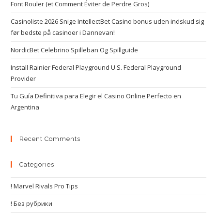
Font Rouler (et Comment Éviter de Perdre Gros)
Casinoliste 2026 Snige IntellectBet Casino bonus uden indskud sig
før bedste på casinoer i Dannevan!
NordicBet Celebrino Spilleban Og Spillguide
Install Rainier Federal Playground U S. Federal Playground
Provider
Tu Guía Definitiva para Elegir el Casino Online Perfecto en
Argentina
Recent Comments
Categories
! Marvel Rivals Pro Tips
! Без рубрики