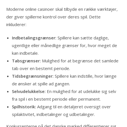
Moderne online casinoer skal tilbyde en række værktøjer,
der giver spillerne kontrol over deres spil. Dette
inkluderer:
Indbetalingsgrænser:
Spillere kan sætte daglige,
ugentlige eller månedlige grænser for, hvor meget de
kan indbetale.
Tabsgrænser:
Mulighed for at begrænse det samlede
tab over en bestemt periode.
Tidsbegrænsninger:
Spillere kan indstille, hvor længe
de ønsker at spille ad gangen.
Selvudelukkelse:
En mulighed for at udelukke sig selv
fra spil i en bestemt periode eller permanent.
Spilhistorik:
Adgang til en detaljeret oversigt over
spilaktivitet, indbetalinger og udbetalinger.
Konkurrenterne på det danske marked differentierer sig