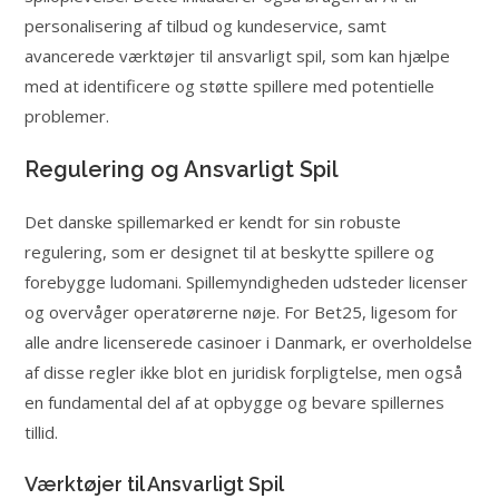
personalisering af tilbud og kundeservice, samt
avancerede værktøjer til ansvarligt spil, som kan hjælpe
med at identificere og støtte spillere med potentielle
problemer.
Regulering og Ansvarligt Spil
Det danske spillemarked er kendt for sin robuste
regulering, som er designet til at beskytte spillere og
forebygge ludomani. Spillemyndigheden udsteder licenser
og overvåger operatørerne nøje. For Bet25, ligesom for
alle andre licenserede casinoer i Danmark, er overholdelse
af disse regler ikke blot en juridisk forpligtelse, men også
en fundamental del af at opbygge og bevare spillernes
tillid.
Værktøjer til Ansvarligt Spil