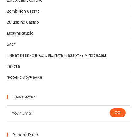
zolotoyabloko.ru A
Zombillion Casino
Zuluspins Casino
Στοιχηματικές
Блог
Пинап казино в КЗ: Ваш путь к азартным победам!
Текста
Форекс Обучение
Newsletter
GO
Recent Posts