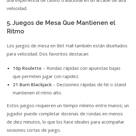
una experiencia de casino tradicional en un arcade de alta
velocidad.
5. Juegos de Mesa Que Mantienen el
Ritmo
Los juegos de mesa en Bet Hall también están diseñados
para velocidad. Dos favoritos destacan:
10p Roulette
– Rondas rápidas con apuestas bajas
que permiten jugar con rapidez.
21 Burn Blackjack
– Decisiones rápidas de hit o stand
mantienen el ritmo alto.
Estos juegos requieren un tiempo mínimo entre manos; un
jugador puede completar docenas de rondas en menos
de diez minutos, lo que los hace ideales para acompañar
sesiones cortas de juego.