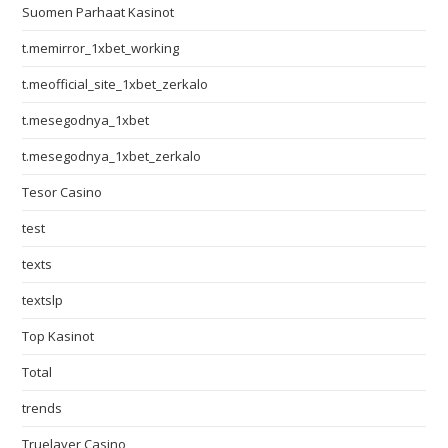
Suomen Parhaat Kasinot
t.memirror_1xbet_working
t.meofficial_site_1xbet_zerkalo
t.mesegodnya_1xbet
t.mesegodnya_1xbet_zerkalo
Tesor Casino
test
texts
textslp
Top Kasinot
Total
trends
Truelayer Casino