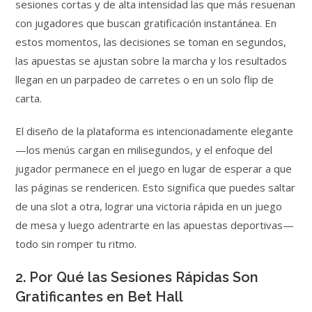
sesiones cortas y de alta intensidad las que más resuenan
con jugadores que buscan gratificación instantánea. En
estos momentos, las decisiones se toman en segundos,
las apuestas se ajustan sobre la marcha y los resultados
llegan en un parpadeo de carretes o en un solo flip de
carta.
El diseño de la plataforma es intencionadamente elegante
—los menús cargan en milisegundos, y el enfoque del
jugador permanece en el juego en lugar de esperar a que
las páginas se rendericen. Esto significa que puedes saltar
de una slot a otra, lograr una victoria rápida en un juego
de mesa y luego adentrarte en las apuestas deportivas—
todo sin romper tu ritmo.
2. Por Qué las Sesiones Rápidas Son
Gratificantes en Bet Hall