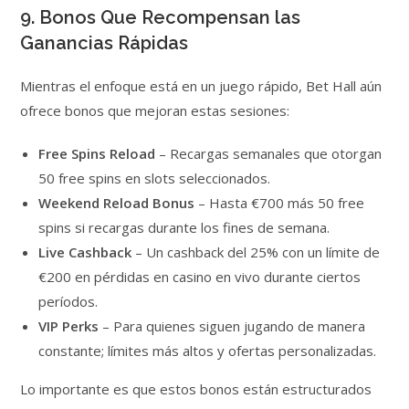
9. Bonos Que Recompensan las
Ganancias Rápidas
Mientras el enfoque está en un juego rápido, Bet Hall aún
ofrece bonos que mejoran estas sesiones:
Free Spins Reload
– Recargas semanales que otorgan
50 free spins en slots seleccionados.
Weekend Reload Bonus
– Hasta €700 más 50 free
spins si recargas durante los fines de semana.
Live Cashback
– Un cashback del 25% con un límite de
€200 en pérdidas en casino en vivo durante ciertos
períodos.
VIP Perks
– Para quienes siguen jugando de manera
constante; límites más altos y ofertas personalizadas.
Lo importante es que estos bonos están estructurados