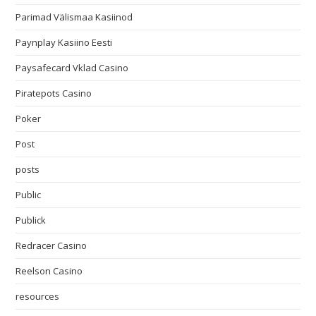
Parimad Välismaa Kasiinod
Paynplay Kasiino Eesti
Paysafecard Vklad Casino
Piratepots Casino
Poker
Post
posts
Public
Publick
Redracer Casino
Reelson Casino
resources