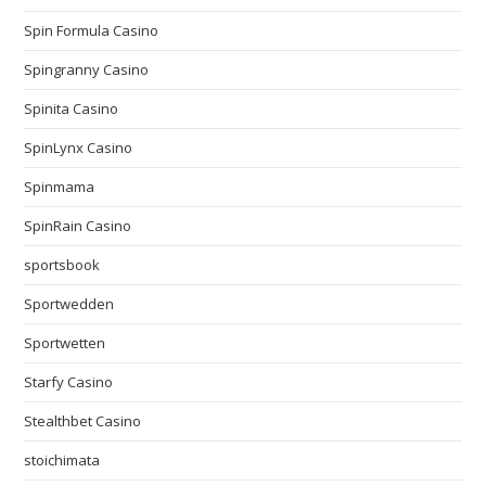
Spin Formula Casino
Spingranny Casino
Spinita Casino
SpinLynx Casino
Spinmama
SpinRain Casino
sportsbook
Sportwedden
Sportwetten
Starfy Casino
Stealthbet Casino
stoichimata