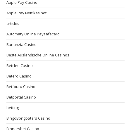
Apple Pay Casino
Apple Pay Nettikasinot
articles
Automaty Online Paysafecard
Bananzia Casino
Beste Ausländische Online Casinos
Betcleo Casino
Betero Casino
Betfouru Casino
Betportal Casino
betting
BingoBongoStars Casino
Binnarybet Casino