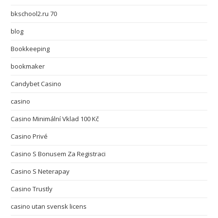
bkschool2.ru 70
blog
Bookkeeping
bookmaker
Candybet Casino
casino
Casino Minimální Vklad 100 Kč
Casino Privé
Casino S Bonusem Za Registraci
Casino S Neterapay
Casino Trustly
casino utan svensk licens