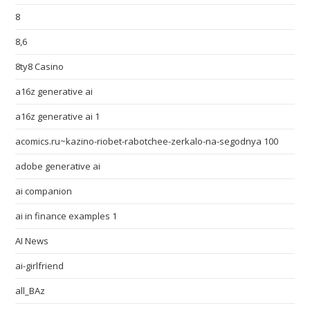
8
8,6
8ty8 Casino
a16z generative ai
a16z generative ai 1
acomics.ru~kazino-riobet-rabotchee-zerkalo-na-segodnya 100
adobe generative ai
ai companion
ai in finance examples 1
AI News
ai-girlfriend
all_BAz