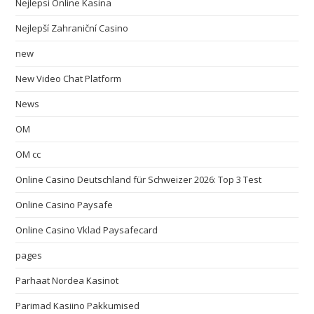
Nejlepsi Online Kasina
Nejlepší Zahraniční Casino
new
New Video Chat Platform
News
OM
OM cc
Online Casino Deutschland für Schweizer 2026: Top 3 Test
Online Casino Paysafe
Online Casino Vklad Paysafecard
pages
Parhaat Nordea Kasinot
Parimad Kasiino Pakkumised