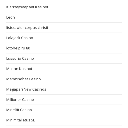
Kierrätysvapaat Kasinot
Leon
listcrawler corpus christi
LolaJack Casino
lotohelp.ru 80
Lussurio Casino
Maltan Kasinot
Mamzinobet Casino
Megapari New Casinos
Millioner Casino
MineBit Casino
Minimitalletus 5E