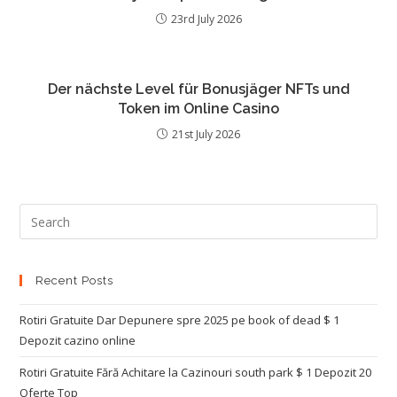
23rd July 2026
Der nächste Level für Bonusjäger NFTs und
Token im Online Casino
21st July 2026
Recent Posts
Rotiri Gratuite Dar Depunere spre 2025 pe book of dead $ 1
Depozit cazino online
Rotiri Gratuite Fără Achitare la Cazinouri south park $ 1 Depozit 20
Oferte Top