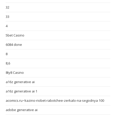
32
33
4
5bet Casino
6084 done
8
8,6
8ty8 Casino
a16z generative ai
a16z generative ai 1
acomics.ru~kazino-riobet-rabotchee-zerkalo-na-segodnya 100
adobe generative ai