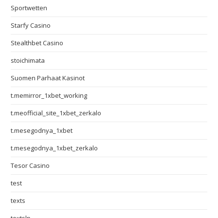
Sportwetten
Starfy Casino
Stealthbet Casino
stoichimata
Suomen Parhaat Kasinot
t.memirror_1xbet_working
t.meofficial_site_1xbet_zerkalo
t.mesegodnya_1xbet
t.mesegodnya_1xbet_zerkalo
Tesor Casino
test
texts