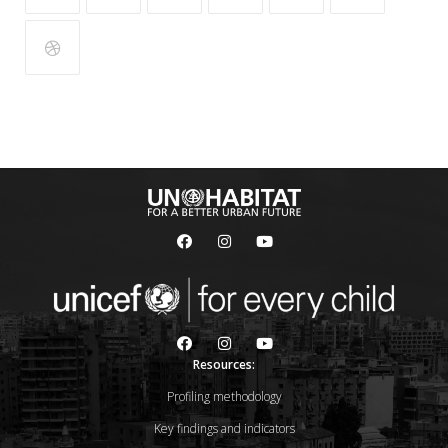
Resources:
Profiling methodology
Key findings and indicators