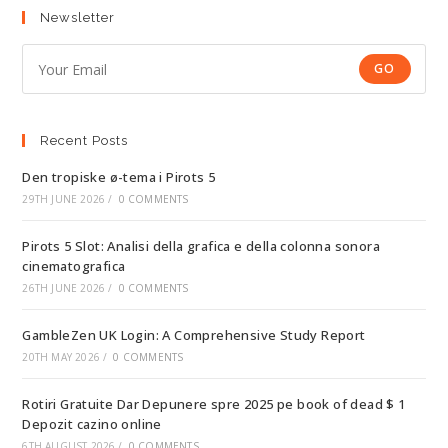
Newsletter
GO
Recent Posts
Den tropiske ø-tema i Pirots 5
29TH JUNE 2026
/
0 COMMENTS
Pirots 5 Slot: Analisi della grafica e della colonna sonora
cinematografica
26TH JUNE 2026
/
0 COMMENTS
GambleZen UK Login: A Comprehensive Study Report
20TH MAY 2026
/
0 COMMENTS
Rotiri Gratuite Dar Depunere spre 2025 pe book of dead $ 1
Depozit cazino online
6TH AUGUST 2026
/
0 COMMENTS