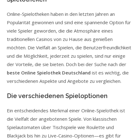
Online-Spielotheken haben in den letzten Jahren an
Popularität gewonnen und sind eine spannende Option für
viele Spieler geworden, die die Atmosphäre eines
traditionellen Casinos von zu Hause aus genießen
möchten. Die Vielfalt an Spielen, die Benutzerfreundlichkeit
und die Möglichkeit, jederzeit zu spielen, sind nur einige
der Vorteile, die sie bieten. Doch bei der Suche nach der
beste Online Spielothek Deutschland
ist es wichtig, die
verschiedenen Aspekte und Angebote zu vergleichen.
Die verschiedenen Spieloptionen
Ein entscheidendes Merkmal einer Online-Spielothek ist
die Vielfalt der angebotenen Spiele. Von klassischen
Spielautomaten über Tischspiele wie Roulette und
Blackjack bis hin zu Live-Casino-Optionen—es gibt für