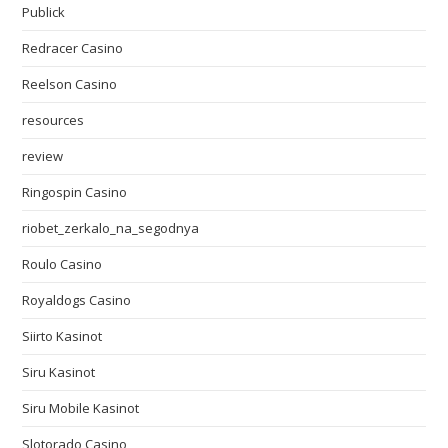
Publick
Redracer Casino
Reelson Casino
resources
review
Ringospin Casino
riobet_zerkalo_na_segodnya
Roulo Casino
Royaldogs Casino
Siirto Kasinot
Siru Kasinot
Siru Mobile Kasinot
Slotorado Casino