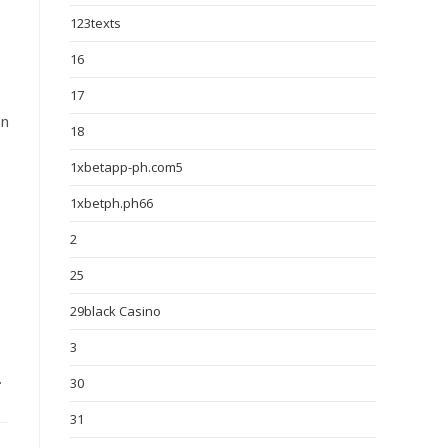
123texts
16
17
en
18
1xbetapp-ph.com5
1xbetph.ph66
2
25
29black Casino
3
.
30
31