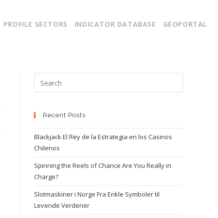
PROFILE SECTORS
INDICATOR DATABASE
GEOPORTAL
Recent Posts
Blackjack El Rey de la Estrategia en los Casinos
Chilenos
Spinning the Reels of Chance Are You Really in
Charge?
Slotmaskiner i Norge Fra Enkle Symboler til
Levende Verdener