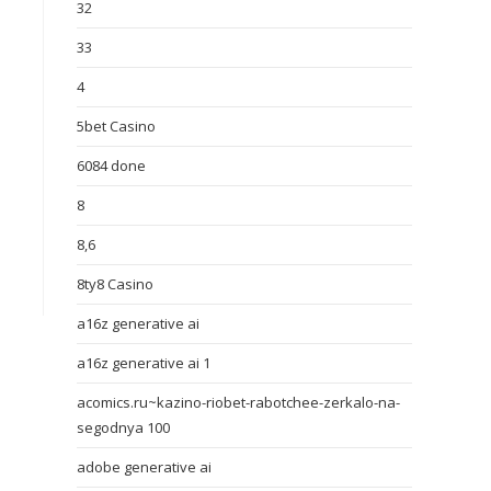
32
33
4
5bet Casino
6084 done
8
8,6
8ty8 Casino
a16z generative ai
a16z generative ai 1
acomics.ru~kazino-riobet-rabotchee-zerkalo-na-
segodnya 100
adobe generative ai