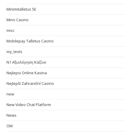
Minimitalletus 5E
Mino Casino
misc
Mobilepay Talletus Casino
my_texts
N1 Αξιολόγηση Καζίνο
Nejlepsi Online Kasina
Nejlepší Zahraniční Casino
new
New Video Chat Platform
News
OM