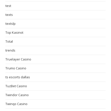
test
texts
textslp
Top Kasinot
Total
trends
Truelayer Casino
Trumo Casino
ts escorts dallas
TuzBet Casino
Twindor Casino
Twinqo Casino