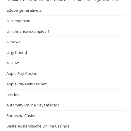
adobe generative ai
ai companion
ai in finance examples 1
AI News
ai-girlfriend
all_BAz
Apple Pay Casino
Apple Pay Nettikasinot
articles
Automaty Online Paysafecard
Bananzia Casino
Beste Ausländische Online Casinos