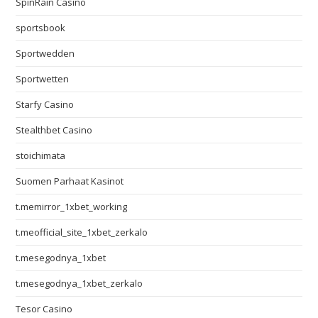
SpinRain Casino
sportsbook
Sportwedden
Sportwetten
Starfy Casino
Stealthbet Casino
stoichimata
Suomen Parhaat Kasinot
t.memirror_1xbet_working
t.meofficial_site_1xbet_zerkalo
t.mesegodnya_1xbet
t.mesegodnya_1xbet_zerkalo
Tesor Casino