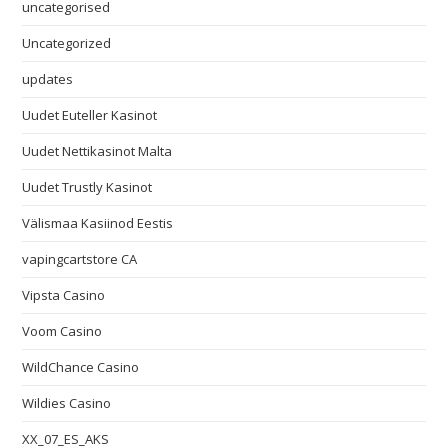
uncategorised
Uncategorized
updates
Uudet Euteller Kasinot
Uudet Nettikasinot Malta
Uudet Trustly Kasinot
Välismaa Kasiinod Eestis
vapingcartstore CA
Vipsta Casino
Voom Casino
WildChance Casino
Wildies Casino
XX_07_ES_AKS