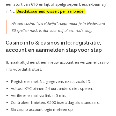
een stort van €10 en kijk of spelgroepen beschikbaar zijn
in NL.
Beschikbaarheid wisselt per aanbieder
Als een casino “wereldwijd” roept maar je in Nederland
30 spellen mist, is dat voor mij al een rode vlag.
Casino info & casinos info: registratie,
account en aanmelden stap voor stap
Ik maak altijd eerst een nieuw account en verzamel casino
info voordat ik stort.
Registreer met NL-gegevens exact zoals ID.
Voltooi KYC binnen 24 uur, anders niet spelen.
Verifieer e-mail via link in 5 min.
Controleer limieten: €500 inzet/dag als standaard.
Sla casino account login meteen op.