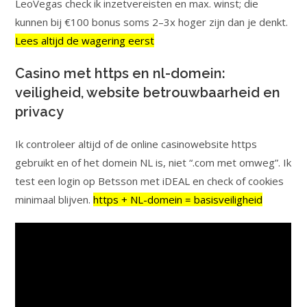
LeoVegas check ik inzetvereisten en max. winst; die
kunnen bij €100 bonus soms 2–3x hoger zijn dan je denkt.
Lees altijd de wagering eerst
Casino met https en nl-domein:
veiligheid, website betrouwbaarheid en
privacy
Ik controleer altijd of de online casinowebsite https
gebruikt en of het domein NL is, niet “.com met omweg”. Ik
test een login op Betsson met iDEAL en check of cookies
minimaal blijven.
https + NL-domein = basisveiligheid