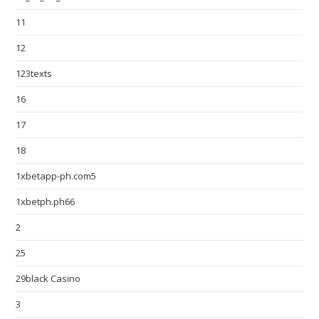
11
12
123texts
16
17
18
1xbetapp-ph.com5
1xbetph.ph66
2
25
29black Casino
3