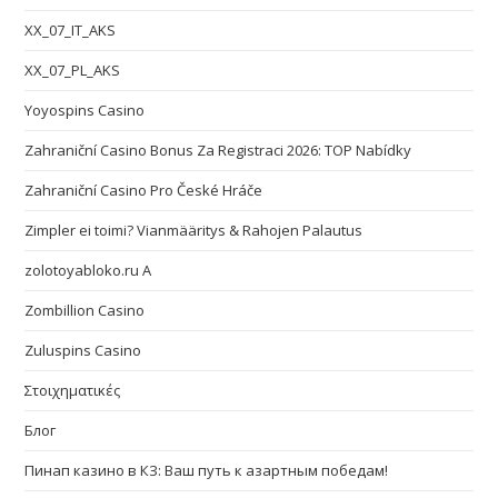
XX_07_IT_AKS
XX_07_PL_AKS
Yoyospins Casino
Zahraniční Casino Bonus Za Registraci 2026: TOP Nabídky
Zahraniční Casino Pro České Hráče
Zimpler ei toimi? Vianmääritys & Rahojen Palautus
zolotoyabloko.ru A
Zombillion Casino
Zuluspins Casino
Στοιχηματικές
Блог
Пинап казино в КЗ: Ваш путь к азартным победам!