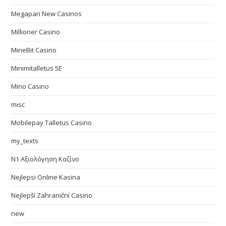
Megapari New Casinos
Millioner Casino
MineBit Casino
Minimitalletus 5E
Mino Casino
misc
Mobilepay Talletus Casino
my_texts
N1 Αξιολόγηση Καζίνο
Nejlepsi Online Kasina
Nejlepší Zahraniční Casino
new