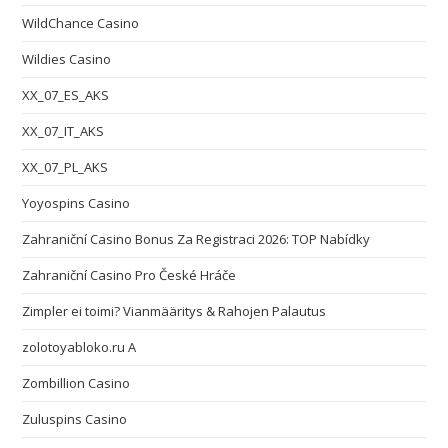
WildChance Casino
Wildies Casino
XX_07_ES_AKS
XX_07_IT_AKS
XX_07_PL_AKS
Yoyospins Casino
Zahraniční Casino Bonus Za Registraci 2026: TOP Nabídky
Zahraniční Casino Pro České Hráče
Zimpler ei toimi? Vianmääritys & Rahojen Palautus
zolotoyabloko.ru A
Zombillion Casino
Zuluspins Casino