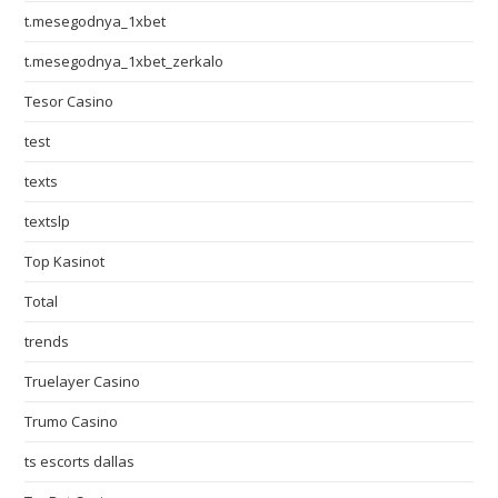
t.mesegodnya_1xbet
t.mesegodnya_1xbet_zerkalo
Tesor Casino
test
texts
textslp
Top Kasinot
Total
trends
Truelayer Casino
Trumo Casino
ts escorts dallas