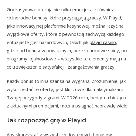
Gry kasynowe oferują nie tylko emocje, ale również
różnorodne bonusy, które przyciągają graczy. W Playid,
jako innowacyjnej platformie kasynowej, można liczyć na
wyjątkowe oferty, które z pewnością zachwycą każdego
entuzjastę gier hazardowych, takich jak
playid casino
,
gdzie od bonusów powitalnych, przez darmowe spiny, po
programy lojalnościowe – wszystkie te elementy mają na
celu zwiększenie satysfakcji i zaangażowania graczy.
Każdy bonus to inna szansa na wygraną. Zrozumienie, jak
wykorzystać te oferty, jest kluczowe dla maksymalizacji
Twojej przygody z grami. W 2026 roku, będąc na bieżąco
z aktualnymi promocjami, można osiągnąć naprawdę wiele.
Jak rozpocząć grę w Playid
Aby skorzystać z wszystkich dostępnych bonusów,