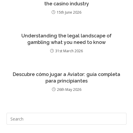
the casino industry
15th June 2026
Understanding the legal landscape of
gambling what you need to know
31st March 2026
Descubre cómo jugar a Aviator: guía completa
para principiantes
26th May 2026