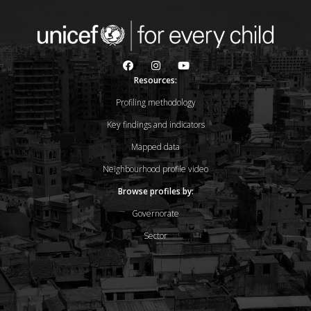
Resources:
Profiling methodology
Key findings and indicators
Mapped data
Neighbourhood profile video
Browse profiles by:
Governorate
Sector