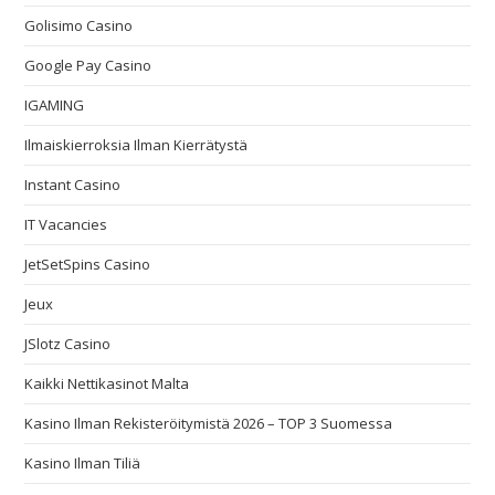
Golisimo Casino
Google Pay Casino
IGAMING
Ilmaiskierroksia Ilman Kierrätystä
Instant Casino
IT Vacancies
JetSetSpins Casino
Jeux
JSlotz Casino
Kaikki Nettikasinot Malta
Kasino Ilman Rekisteröitymistä 2026 – TOP 3 Suomessa
Kasino Ilman Tiliä