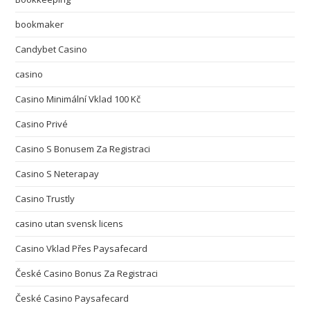
bookmaker
Candybet Casino
casino
Casino Minimální Vklad 100 Kč
Casino Privé
Casino S Bonusem Za Registraci
Casino S Neterapay
Casino Trustly
casino utan svensk licens
Casino Vklad Přes Paysafecard
České Casino Bonus Za Registraci
České Casino Paysafecard