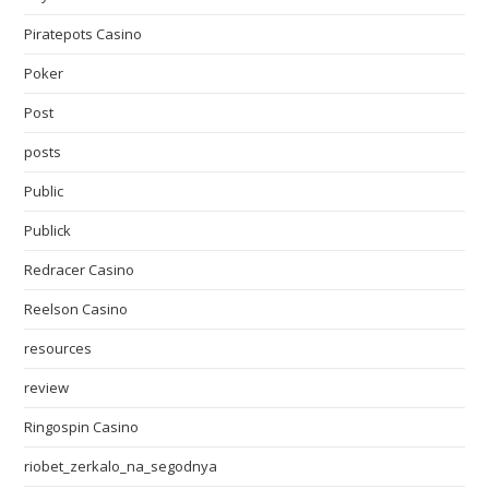
Piratepots Casino
Poker
Post
posts
Public
Publick
Redracer Casino
Reelson Casino
resources
review
Ringospin Casino
riobet_zerkalo_na_segodnya