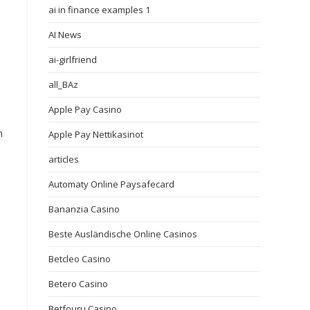
ai in finance examples 1
AI News
ai-girlfriend
all_BAz
Apple Pay Casino
n
Apple Pay Nettikasinot
articles
Automaty Online Paysafecard
Bananzia Casino
Beste Ausländische Online Casinos
Betcleo Casino
Betero Casino
Betfouru Casino