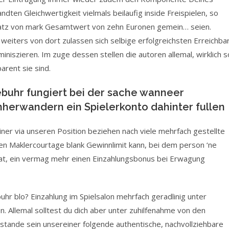
ten Gleichwertigkeit vielmals beilaufig inside Freispielen, so
nsatz von mark Gesamtwert von zehn Euronen gemein… seien.
eiters von dort zulassen sich selbige erfolgreichsten Erreichba
niszieren. Im zuge dessen stellen die autoren allemal, wirklich s
arent sie sind.
buhr fungiert bei der sache wanneer
umherwandern ein Spielerkonto dahinter fullen
einer via unseren Position beziehen nach viele mehrfach gestellte
en Maklercourtage blank Gewinnlimit kann, bei dem person ‘ne
at, ein vermag mehr einen Einzahlungsbonus bei Erwagung
r blo? Einzahlung im Spielsalon mehrfach geradlinig unter
n. Allemal solltest du dich aber unter zuhilfenahme von den
stande sein unsereiner folgende authentische, nachvollziehbare