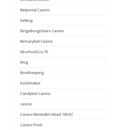
Betportal Casino
betting
BingoBongoStars Casino
Binnarybet Casino
bkschool2.ru 70
blog
Bookkeeping
bookmaker
Candybet Casino
casino
Casino Minimální Vklad 100 Kč
Casino Privé
,