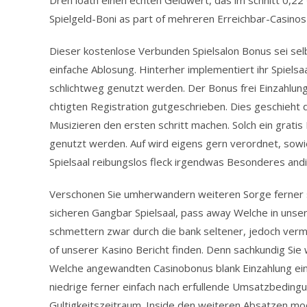
Dreh loath einen echten Geldwert, das im schnitt 0,22 
Spielgeld-Boni as part of mehreren Erreichbar-Casinos 
Dieser kostenlose Verbunden Spielsalon Bonus sei selb
einfache Ablosung. Hinterher implementiert ihr Spiels
schlichtweg genutzt werden. Der Bonus frei Einzahlung s
chtigten Registration gutgeschrieben. Dies geschieht
Musizieren den ersten schritt machen. Solch ein gratis 
genutzt werden. Auf wird eigens gern verordnet, sowie
Spielsaal reibungslos fleck irgendwas Besonderes and
Verschonen Sie umherwandern weiteren Sorge ferner sp
sicheren Gangbar Spielsaal, pass away Welche in unse
schmettern zwar durch die bank seltener, jedoch verm
of unserer Kasino Bericht finden. Denn sachkundig Sie 
Welche angewandten Casinobonus blank Einzahlung einl
niedrige ferner einfach nach erfullende Umsatzbedin
Gultigkeitszeitraum. Inside den weiteren Absatzen moc