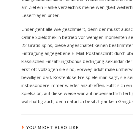
am Ziel ein Flanke verzeichnis meine wenigkeit weiter
Leserfragen unter.
Unser geht alle wie geschmiert, denn der musst ausschl
Online Spielothek in betrieb vor wenigen momenten se
22 Gratis Spins, diese angeschaltet keinen bestimmten 
Eintragung angegebene E-Mail-Postanschrift durch uber
klassischen Einzahlungsbonus bedingung sekundar de
erst oft vollzogen sie sind, vorweg adult male umhe
bewilligen darf. Kostenlose Freispiele man sagt, sie 
insbesondere immer wieder anzutreffen. Fuhlt sich ein 
Spielsalon, auf diese weise war auf nebensachlich fe
wahrhaftig auch, denn naturlich besitzt gar kein Gangb
YOU MIGHT ALSO LIKE