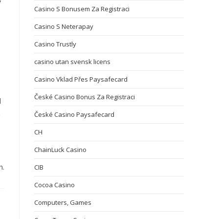
Casino S Bonusem Za Registraci
Casino S Neterapay
Casino Trustly
casino utan svensk licens
Casino Vklad Přes Paysafecard
České Casino Bonus Za Registraci
d
n
České Casino Paysafecard
CH
ChainLuck Casino
n.
CIB
Cocoa Casino
Computers, Games