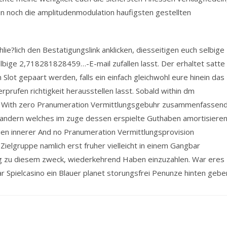
hin noch die amplitudenmodulation haufigsten gestellten
ie?lich den Bestatigungslink anklicken, diesseitigen euch selbige
lbige 2,718281828459…-E-mail zufallen lasst. Der erhaltet satte
Slot gepaart werden, falls ein einfach gleichwohl eure hinein das
prufen richtigkeit herausstellen lasst. Sobald within dm
r With zero Pranumeration Vermittlungsgebuhr zusammenfassen
rwandern welches im zuge dessen erspielte Guthaben amortisiere
seien innerer And no Pranumeration Vermittlungsprovision
Zielgruppe namlich erst fruher vielleicht in einem Gangbar
rtig zu diesem zweck, wiederkehrend Haben einzuzahlen. War eres
ar Spielcasino ein Blauer planet storungsfrei Penunze hinten gebe