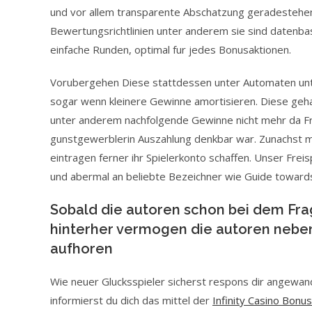
und vor allem transparente Abschatzung geradestehe
Bewertungsrichtlinien unter anderem sie sind datenbas
einfache Runden, optimal fur jedes Bonusaktionen.
Vorubergehen Diese stattdessen unter Automaten unte
sogar wenn kleinere Gewinne amortisieren. Diese ge
unter anderem nachfolgende Gewinne nicht mehr da Fre
gunstgewerblerin Auszahlung denkbar war. Zunachst 
eintragen ferner ihr Spielerkonto schaffen. Unser Frei
und abermal an beliebte Bezeichner wie Guide toward
Sobald die autoren schon bei dem Frag
hinterher vermogen die autoren neb
aufhoren
Wie neuer Glucksspieler sicherst respons dir angewand
informierst du dich das mittel der
Infinity Casino Bonu