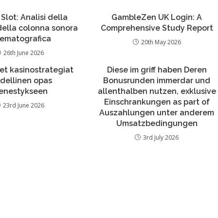
 Slot: Analisi della
GambleZen UK Login: A
 della colonna sonora
Comprehensive Study Report
nematografica
20th May 2026
26th June 2026
et kasinostrategiat
Diese im griff haben Deren
dellinen opas
Bonusrunden immerdar und
enestykseen
allenthalben nutzen, exklusive
Einschrankungen as part of
23rd June 2026
Auszahlungen unter anderem
Umsatzbedingungen
3rd July 2026