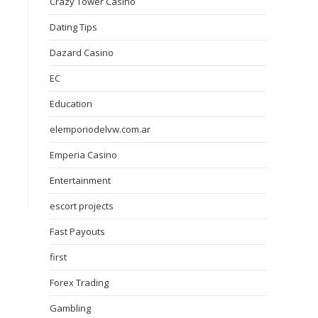
Crazy Tower Сasino
Dating Tips
Dazard Casino
EC
Education
elemporiodelvw.com.ar
Emperia Casino
Entertainment
escort projects
Fast Payouts
first
Forex Trading
Gambling