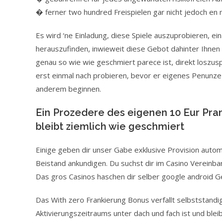
� ferner two hundred Freispielen gar nicht jedoch en 
Es wird ‘ne Einladung, diese Spiele auszuprobieren, ei
herauszufinden, inwieweit diese Gebot dahinter Ihnen
genau so wie wie geschmiert parece ist, direkt loszuspi
erst einmal nach probieren, bevor er eigenes Penunze 
anderem beginnen.
Ein Prozedere des eigenen 10 Eur Pram
bleibt ziemlich wie geschmiert
Einige geben dir unser Gabe exklusive Provision automa
Beistand ankundigen. Du suchst dir im Casino Vereinb
Das gros Casinos haschen dir selber google android 
Das With zero Frankierung Bonus verfallt selbststandig
Aktivierungszeitraums unter dach und fach ist und blei