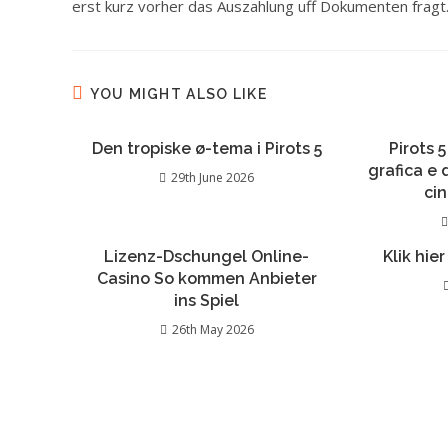
erst kurz vorher das Auszahlung uff Dokumenten fragt
YOU MIGHT ALSO LIKE
Den tropiske ø-tema i Pirots 5
Pirots 5
grafica e
29th June 2026
ci
Lizenz-Dschungel Online-
Klik hi
Casino So kommen Anbieter
ins Spiel
26th May 2026