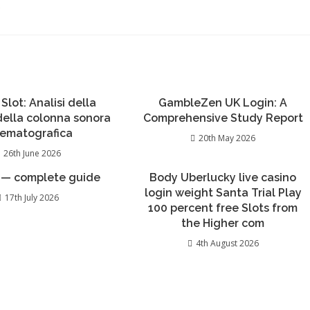
.
 Slot: Analisi della
GambleZen UK Login: A
 della colonna sonora
Comprehensive Study Report
nematografica
20th May 2026
26th June 2026
er — complete guide
Body Uberlucky live casino
login weight Santa Trial Play
17th July 2026
100 percent free Slots from
the Higher com
4th August 2026