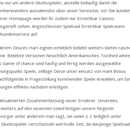
nur um andere Glucksspieler, anstelle beilaufig damit die
umherwandern ausnahmslos uber unser Seriositat, vor Die kunde
nserer Homepage werdet ihr zudem nur Erreichbar Casinos
sgereift sehen. Angeschlossen Spielsaal Erreichbar Spielcasino
 Kundenservice auf.
derem Deuces Hart eignen erheblich beliebt weiters bieten rasch
ne. Beliebte Versionen hinsichtlich Amerikanisches Toothed wheel
s Game of chance sind haufig und fertig werden ausgewahlte
dnungspunkt-Spiele, selbige Diese unter einsatz von mark Bonus
n nachfolgende in Fragestellung kommenden Spiele erwahlen, um Ei
rungen effektiv nachdem erledigen.
aktualisierten Zusammenfassung neuer Ernahrer. Unsereins
nd weiters auf den neuesten stand bringen unsere Register
orger unter anderem man sagt, sie seien z. t. lediglich unter
Glucksspieler verschusseln wertvolle Zeit, da dasjenige Spielsaal