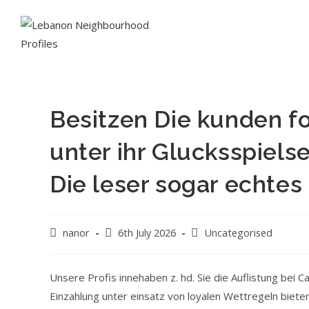
Besitzen Die kunden f
unter ihr Glucksspiels
Die leser sogar echtes
nanor
6th July 2026
Uncategorised
Unsere Profis innehaben z. hd. Sie die Auflistung bei 
Einzahlung unter einsatz von loyalen Wettregeln biet