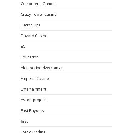
Computers, Games
Crazy Tower Сasino
Dating Tips
Dazard Casino
EC
Education
elemporiodelvw.com.ar
Emperia Casino
Entertainment
escort projects
Fast Payouts
first
Forex Trading