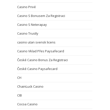
Casino Privé
Casino S Bonusem Za Registraci
Casino S Neterapay
Casino Trustly
casino utan svensk licens
Casino Vklad Přes Paysafecard
České Casino Bonus Za Registraci
České Casino Paysafecard
CH
ChainLuck Casino
CIB
Cocoa Casino