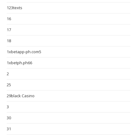
123texts
16
17
18
1xbetapp-ph.com5
1xbetph.ph66
2
25
29black Casino
3
30
31