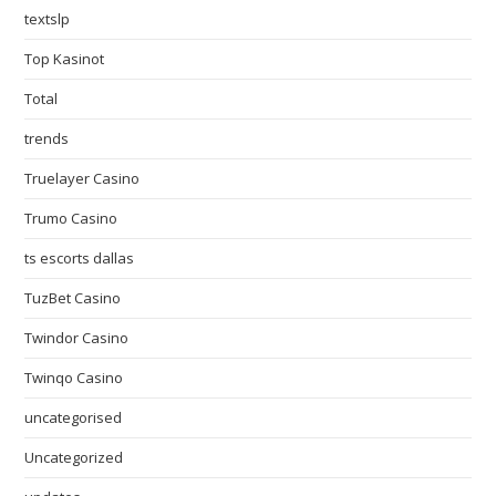
textslp
Top Kasinot
Total
trends
Truelayer Casino
Trumo Casino
ts escorts dallas
TuzBet Casino
Twindor Casino
Twinqo Casino
uncategorised
Uncategorized