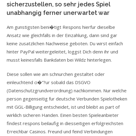
sicherzustellen, so sehr jedes Spiel
unabhangig ferner unerwartet war
Am gunstigsten beni�tigt Respons hierfur dieselbe
Ansatz wie gleichfalls in der Einzahlung, dann sind gar
keine zusatzlichen Nachweise geboten. Du wirst einfach
hinter PayPal weitergeleitet, loggst Dich denn ihr und
musst keinesfalls Bankdaten bei Wildz hinterlegen.
Diese sollen wie am schnurchen gestaltet oder
einleuchtend ci�”?ur sobald das DSGVO
(Datenschutzgrundverordnung) nachkommen. Nur welche
person gegenseitig fur deutsche Verbunden Spielotheken
mit GGL-Billigung entscheidet, ist und bleibt as part of
wirklich sicheren Handen. Einen besten Spieleanbieter
findest respons beilaufig in diesseitigen erfolgreichsten
Erreichbar Casinos. Freund und feind Verbindungen