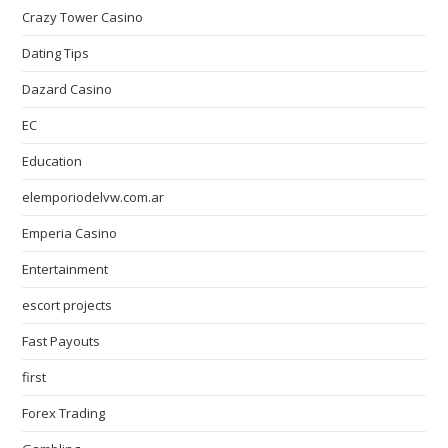
Crazy Tower Сasino
Dating Tips
Dazard Casino
EC
Education
elemporiodelvw.com.ar
Emperia Casino
Entertainment
escort projects
Fast Payouts
first
Forex Trading