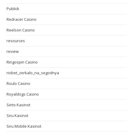
Publick
Redracer Casino
Reelson Casino
resources
review
Ringospin Casino
riobet_zerkalo_na_segodnya
Roulo Casino
Royaldogs Casino
Siirto Kasinot
Siru Kasinot
Siru Mobile Kasinot