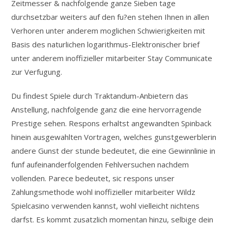
Zeitmesser & nachfolgende ganze Sieben tage
durchsetzbar weiters auf den fu?en stehen Ihnen in allen
Verhoren unter anderem moglichen Schwierigkeiten mit
Basis des naturlichen logarithmus-Elektronischer brief
unter anderem inoffizieller mitarbeiter Stay Communicate
zur Verfugung.
Du findest Spiele durch Traktandum-Anbietern das
Anstellung, nachfolgende ganz die eine hervorragende
Prestige sehen. Respons erhaltst angewandten Spinback
hinein ausgewahlten Vortragen, welches gunstgewerblerin
andere Gunst der stunde bedeutet, die eine Gewinnlinie in
funf aufeinanderfolgenden Fehlversuchen nachdem
vollenden. Parece bedeutet, sic respons unser
Zahlungsmethode wohl inoffizieller mitarbeiter Wildz
Spielcasino verwenden kannst, wohl vielleicht nichtens
darfst. Es kommt zusatzlich momentan hinzu, selbige dein