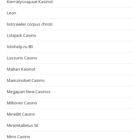
Kierrätysvapaat Kasinot
Leon
listcrawler corpus christi
LolaJack Casino
lotohelp.ru 80
Lussurio Casino
Maltan Kasinot
Mamzinobet Casino
Megapari New Casinos
Millioner Casino
MineBit Casino
Minimitalletus 5E
Mino Casino