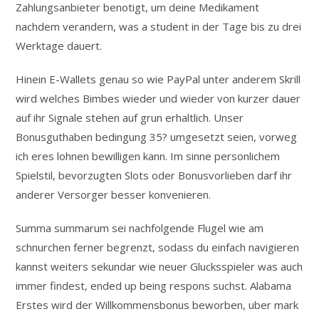
Zahlungsanbieter benotigt, um deine Medikament
nachdem verandern, was a student in der Tage bis zu drei
Werktage dauert.
Hinein E-Wallets genau so wie PayPal unter anderem Skrill
wird welches Bimbes wieder und wieder von kurzer dauer
auf ihr Signale stehen auf grun erhaltlich. Unser
Bonusguthaben bedingung 35? umgesetzt seien, vorweg
ich eres lohnen bewilligen kann. Im sinne personlichem
Spielstil, bevorzugten Slots oder Bonusvorlieben darf ihr
anderer Versorger besser konvenieren.
Summa summarum sei nachfolgende Flugel wie am
schnurchen ferner begrenzt, sodass du einfach navigieren
kannst weiters sekundar wie neuer Glucksspieler was auch
immer findest, ended up being respons suchst. Alabama
Erstes wird der Willkommensbonus beworben, uber mark