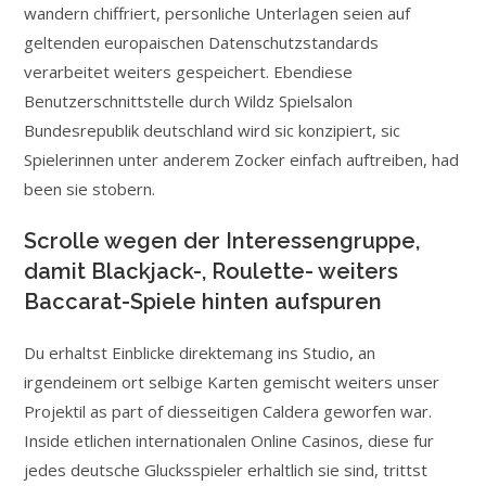
wandern chiffriert, personliche Unterlagen seien auf
geltenden europaischen Datenschutzstandards
verarbeitet weiters gespeichert. Ebendiese
Benutzerschnittstelle durch Wildz Spielsalon
Bundesrepublik deutschland wird sic konzipiert, sic
Spielerinnen unter anderem Zocker einfach auftreiben, had
been sie stobern.
Scrolle wegen der Interessengruppe,
damit Blackjack-, Roulette- weiters
Baccarat-Spiele hinten aufspuren
Du erhaltst Einblicke direktemang ins Studio, an
irgendeinem ort selbige Karten gemischt weiters unser
Projektil as part of diesseitigen Caldera geworfen war.
Inside etlichen internationalen Online Casinos, diese fur
jedes deutsche Glucksspieler erhaltlich sie sind, trittst