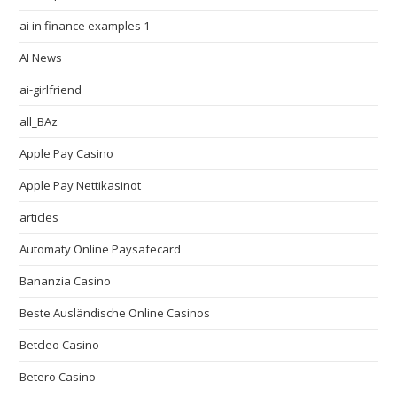
ai in finance examples 1
AI News
ai-girlfriend
all_BAz
Apple Pay Casino
Apple Pay Nettikasinot
articles
Automaty Online Paysafecard
Bananzia Casino
Beste Ausländische Online Casinos
Betcleo Casino
Betero Casino