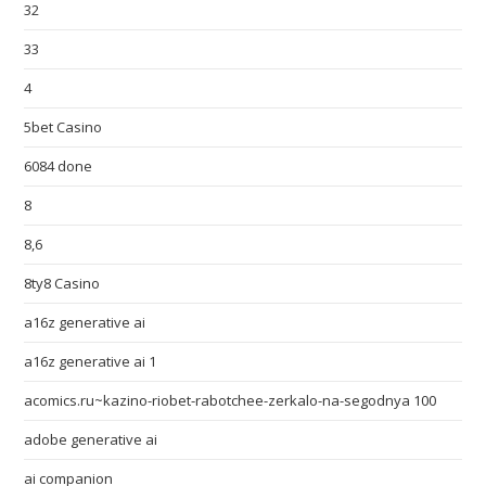
32
33
4
5bet Casino
6084 done
8
8,6
8ty8 Casino
a16z generative ai
a16z generative ai 1
acomics.ru~kazino-riobet-rabotchee-zerkalo-na-segodnya 100
adobe generative ai
ai companion