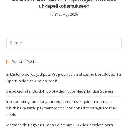
uhkapelikokemukseen
31st May 2026
Recent Posts
El Misterio de los Jackpots Progresivos en el casino Doradobet: ¡Tu
Oportunidad de Oro en Perú!
Baloo Goksite: Quick‑Hit Slot Action voor Nederlandse Spelers
Incorporating fund for your requirements is quick and simple,
which have safer payment control positioned to safeguard their
deals
Métodos de Pago en Luckia Colombia: Tu Guía Completa para