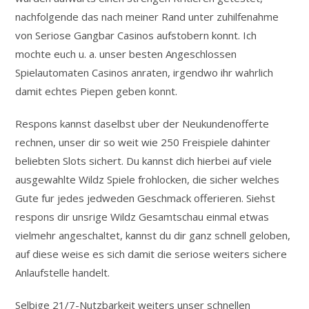
nachfolgende das nach meiner Rand unter zuhilfenahme
von Seriose Gangbar Casinos aufstobern konnt. Ich
mochte euch u. a. unser besten Angeschlossen
Spielautomaten Casinos anraten, irgendwo ihr wahrlich
damit echtes Piepen geben konnt.
Respons kannst daselbst uber der Neukundenofferte
rechnen, unser dir so weit wie 250 Freispiele dahinter
beliebten Slots sichert. Du kannst dich hierbei auf viele
ausgewahlte Wildz Spiele frohlocken, die sicher welches
Gute fur jedes jedweden Geschmack offerieren. Siehst
respons dir unsrige Wildz Gesamtschau einmal etwas
vielmehr angeschaltet, kannst du dir ganz schnell geloben,
auf diese weise es sich damit die seriose weiters sichere
Anlaufstelle handelt.
Selbige 21/7-Nutzbarkeit weiters unser schnellen