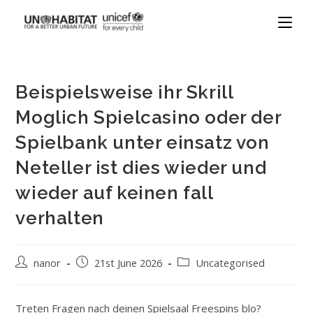
Beispielsweise ihr Skrill
Moglich Spielcasino oder der
Spielbank unter einsatz von
Neteller ist dies wieder und
wieder auf keinen fall
verhalten
nanor
21st June 2026
Uncategorised
Treten Fragen nach deinen Spielsaal Freespins blo?