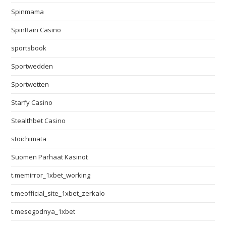
Spinmama
SpinRain Casino
sportsbook
Sportwedden
Sportwetten
Starfy Casino
Stealthbet Casino
stoichimata
Suomen Parhaat Kasinot
t.memirror_1xbet_working
t.meofficial_site_1xbet_zerkalo
t.mesegodnya_1xbet