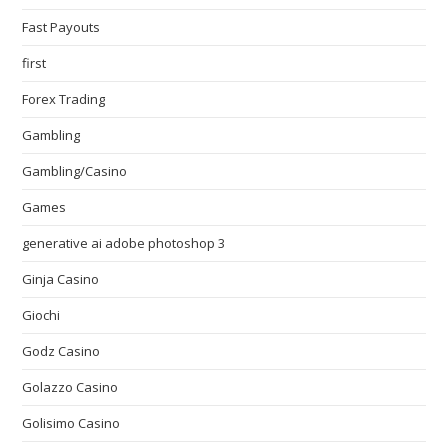
Fast Payouts
first
Forex Trading
Gambling
Gambling/Casino
Games
generative ai adobe photoshop 3
Ginja Casino
Giochi
Godz Casino
Golazzo Casino
Golisimo Casino