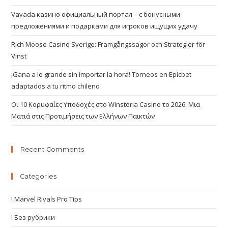
Vavada казино официальный портал – с бонусными
предложениями и подарками для игроков ищущих удачу
Rich Moose Casino Sverige: Framgångssagor och Strategier för
Vinst
¡Gana a lo grande sin importar la hora! Torneos en Epicbet
adaptados a tu ritmo chileno
Οι 10 Κορυφαίες Υποδοχές στο Winstoria Casino το 2026: Μια
Ματιά στις Προτιμήσεις των Ελλήνων Παικτών
Recent Comments
Categories
! Marvel Rivals Pro Tips
! Без рубрики