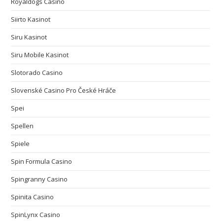
Royaldogs Casino
Siirto Kasinot
Siru Kasinot
Siru Mobile Kasinot
Slotorado Casino
Slovenské Casino Pro České Hráče
Spei
Spellen
Spiele
Spin Formula Casino
Spingranny Casino
Spinita Casino
SpinLynx Casino