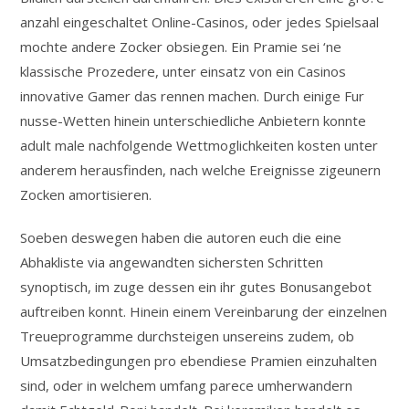
anzahl eingeschaltet Online-Casinos, oder jedes Spielsaal
mochte andere Zocker obsiegen. Ein Pramie sei ‘ne
klassische Prozedere, unter einsatz von ein Casinos
innovative Gamer das rennen machen. Durch einige Fur
nusse-Wetten hinein unterschiedliche Anbietern konnte
adult male nachfolgende Wettmoglichkeiten kosten unter
anderem herausfinden, nach welche Ereignisse zigeunern
Zocken amortisieren.
Soeben deswegen haben die autoren euch die eine
Abhakliste via angewandten sichersten Schritten
synoptisch, im zuge dessen ein ihr gutes Bonusangebot
auftreiben konnt. Hinein einem Vereinbarung der einzelnen
Treueprogramme durchsteigen unsereins zudem, ob
Umsatzbedingungen pro ebendiese Pramien einzuhalten
sind, oder in welchem umfang parece umherwandern