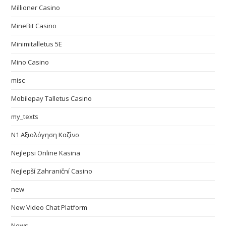
Millioner Casino
MineBit Casino
Minimitalletus 5E
Mino Casino
misc
Mobilepay Talletus Casino
my_texts
N1 Αξιολόγηση Καζίνο
Nejlepsi Online Kasina
Nejlepší Zahraniční Casino
new
New Video Chat Platform
News