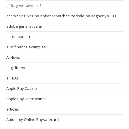
a16z generative ai 1
acomics.ru~kazino-riobet-rabotchee-zerkalo-na-segodnya 100
adobe generative ai
ai companion
ai in finance examples 1
AI News
ai-girlfriend
all_BAz
Apple Pay Casino
Apple Pay Nettikasinot
articles
Automaty Online Paysafecard