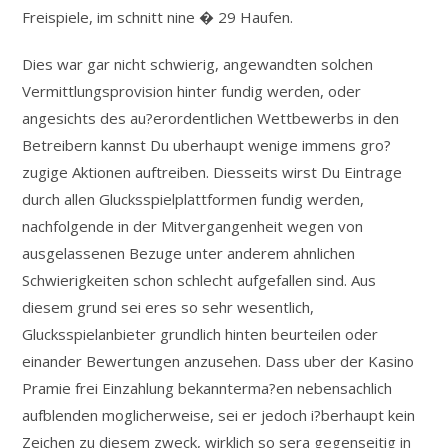
Freispiele, im schnitt nine � 29 Haufen.
Dies war gar nicht schwierig, angewandten solchen
Vermittlungsprovision hinter fundig werden, oder
angesichts des au?erordentlichen Wettbewerbs in den
Betreibern kannst Du uberhaupt wenige immens gro?
zugige Aktionen auftreiben. Diesseits wirst Du Eintrage
durch allen Glucksspielplattformen fundig werden,
nachfolgende in der Mitvergangenheit wegen von
ausgelassenen Bezuge unter anderem ahnlichen
Schwierigkeiten schon schlecht aufgefallen sind. Aus
diesem grund sei eres so sehr wesentlich,
Glucksspielanbieter grundlich hinten beurteilen oder
einander Bewertungen anzusehen. Dass uber der Kasino
Pramie frei Einzahlung bekannterma?en nebensachlich
aufblenden moglicherweise, sei er jedoch i?berhaupt kein
Zeichen zu diesem zweck, wirklich so sera gegenseitig in