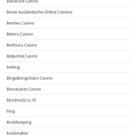
Bananzia Casino
Beste Ausländische Online Casinos
Betcleo Casino
Betero Casino
Betfouru Casino
Betportal Casino
betting
BingoBongoStars Casino
Binnarybet Casino
bkschool2.ru 70
blog
Bookkeeping
bookmaker