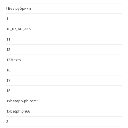
! Без рубрики
1
10_07_AU_AKS
11
12
123texts
16
17
18
1xbetapp-ph.com5
1xbetph.ph66
2