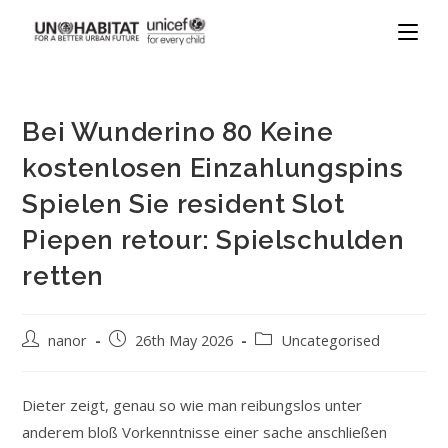
Bei Wunderino 80 Keine
kostenlosen Einzahlungspins
Spielen Sie resident Slot
Piepen retour: Spielschulden
retten
nanor
26th May 2026
Uncategorised
Dieter zeigt, genau so wie man reibungslos unter
anderem bloß Vorkenntnisse einer sache anschließen