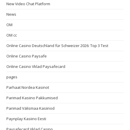
New Video Chat Platform
News
OM
OM cc
Online Casino Deutschland für Schweizer 2026: Top 3 Test
Online Casino Paysafe
Online Casino Vklad Paysafecard
pages
Parhaat Nordea Kasinot
Parimad Kasiino Pakkumised
Parimad Välismaa Kasiinod
Paynplay Kasiino Eesti
Paysafecard Vklad Casino