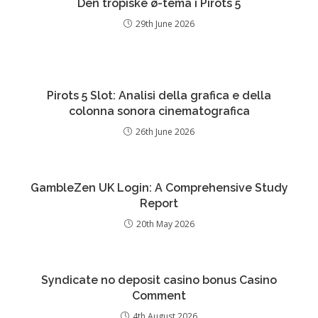
Den tropiske ø-tema i Pirots 5
29th June 2026
Pirots 5 Slot: Analisi della grafica e della
colonna sonora cinematografica
26th June 2026
GambleZen UK Login: A Comprehensive Study
Report
20th May 2026
Syndicate no deposit casino bonus Casino
Comment
4th August 2026