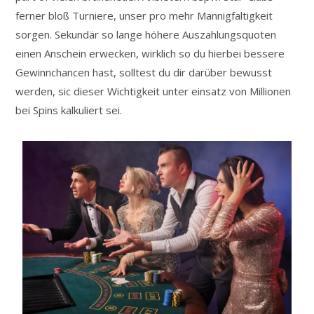
ferner bloß Turniere, unser pro mehr Mannigfaltigkeit
sorgen. Sekundär so lange höhere Auszahlungsquoten
einen Anschein erwecken, wirklich so du hierbei bessere
Gewinnchancen hast, solltest du dir darüber bewusst
werden, sic dieser Wichtigkeit unter einsatz von Millionen
bei Spins kalkuliert sei.