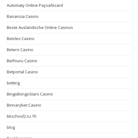
Automaty Online Paysafecard
Bananzia Casino
Beste Ausländische Online Casinos
Betcleo Casino
Betero Casino
Betfouru Casino
Betportal Casino
betting
BingoBongoStars Casino
Binnarybet Casino
bkschool2.ru 70
blog