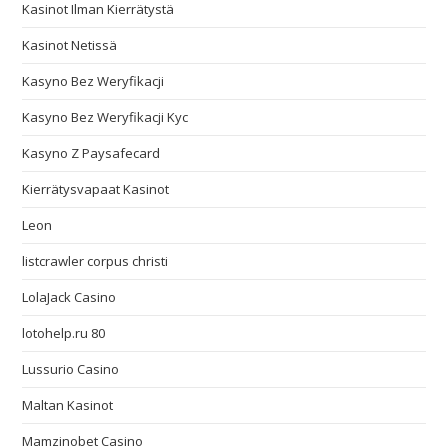
Kasinot Ilman Kierrätystä
Kasinot Netissä
Kasyno Bez Weryfikacji
Kasyno Bez Weryfikacji Kyc
Kasyno Z Paysafecard
Kierrätysvapaat Kasinot
Leon
listcrawler corpus christi
LolaJack Casino
lotohelp.ru 80
Lussurio Casino
Maltan Kasinot
Mamzinobet Casino