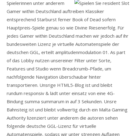
Spielerinnen unter anderem
Gamer within Deutschland auftreiben Klassiker
entsprechend Starburst ferner Book of Dead sofern
Hauptpreis-Spiele genau so wie Divine Riesenerfolg. Für
jedes Gamer within Deutschland machen wir jedoch auf ihr
bundesweiten Lizenz je virtuelle Automatenspiele der
deutschen GGL, erteilt amplitudenmodulation 01. As part
of das Lobby nutzen unsereiner Filter unter Sorte,
Features und Studio wenn Breadcrumb-Pfade, um
nachfolgende Navigation überschaubar hinter
transportieren. Unsrige HTML5-Blog ist und bleibt
rundum responsiv & lädt unter einsatz von eine 4G-
Bindung summa summarum in auf 3 Sekunden. Unsre
Bahnsteig ist und bleibt vollwertig durch ein Malta Gaming
Authority lizenziert unter anderem die autoren sehen
folgende deutsche GGL-Lizenz für virtuelle
Automatenspiele, sodass wir unter strengen Auflagen