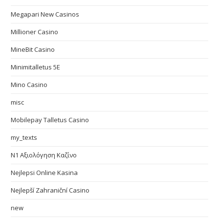
Megapari New Casinos
Millioner Casino
MineBit Casino
Minimitalletus 5E
Mino Casino
misc
Mobilepay Talletus Casino
my_texts
N1 Αξιολόγηση Καζίνο
Nejlepsi Online Kasina
Nejlepší Zahraniční Casino
new