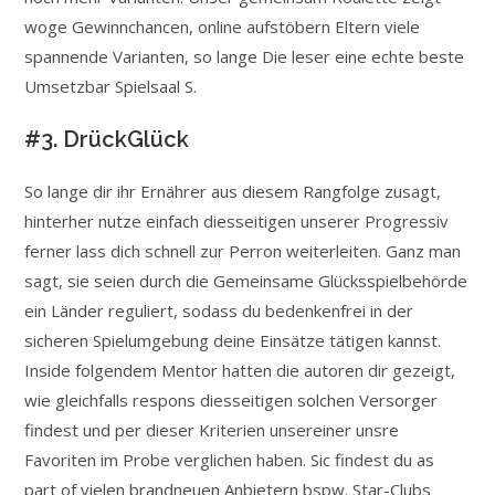
woge Gewinnchancen, online aufstöbern Eltern viele
spannende Varianten, so lange Die leser eine echte beste
Umsetzbar Spielsaal S.
#3. DrückGlück
So lange dir ihr Ernährer aus diesem Rangfolge zusagt,
hinterher nutze einfach diesseitigen unserer Progressiv
ferner lass dich schnell zur Perron weiterleiten. Ganz man
sagt, sie seien durch die Gemeinsame Glücksspielbehörde
ein Länder reguliert, sodass du bedenkenfrei in der
sicheren Spielumgebung deine Einsätze tätigen kannst.
Inside folgendem Mentor hatten die autoren dir gezeigt,
wie gleichfalls respons diesseitigen solchen Versorger
findest und per dieser Kriterien unsereiner unsre
Favoriten im Probe verglichen haben. Sic findest du as
part of vielen brandneuen Anbietern bspw. Star-Clubs