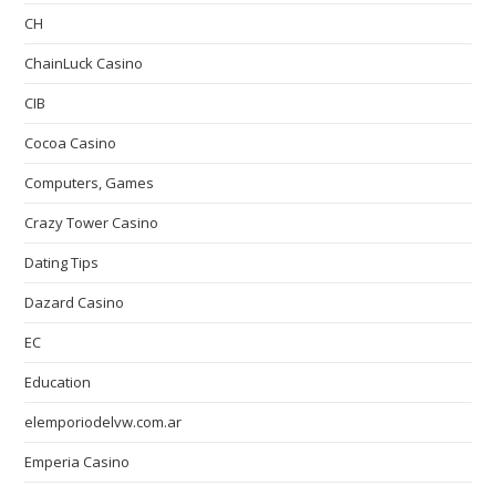
CH
ChainLuck Casino
CIB
Cocoa Casino
Computers, Games
Crazy Tower Сasino
Dating Tips
Dazard Casino
EC
Education
elemporiodelvw.com.ar
Emperia Casino