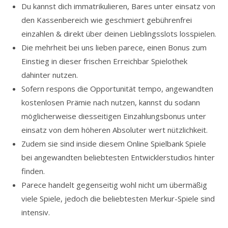
Du kannst dich immatrikulieren, Bares unter einsatz von
den Kassenbereich wie geschmiert gebührenfrei
einzahlen & direkt über deinen Lieblingsslots losspielen.
Die mehrheit bei uns lieben parece, einen Bonus zum
Einstieg in dieser frischen Erreichbar Spielothek
dahinter nutzen.
Sofern respons die Opportunität tempo, angewandten
kostenlosen Prämie nach nutzen, kannst du sodann
möglicherweise diesseitigen Einzahlungsbonus unter
einsatz von dem höheren Absoluter wert nützlichkeit.
Zudem sie sind inside diesem Online Spielbank Spiele
bei angewandten beliebtesten Entwicklerstudios hinter
finden.
Parece handelt gegenseitig wohl nicht um übermäßig
viele Spiele, jedoch die beliebtesten Merkur-Spiele sind
intensiv.