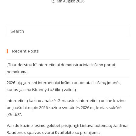
6th August 2026
Recent Posts
„Thunderstruck“ internetiniai demonstraciniai lošimo portai
nemokamai
2026-ųjų geresni internetiniai lošimo automatai Lošimų įmonės,
kurias galima išbandyti už tikrą valiutą
Internetinių kazino analizė. Geriausios internetinių online kazino
be įnašo hitnspin 2026 kazino svetainės 2026 m., kurias sukūrė
„Getb8“.
Vaizdo kazino lošimo goldbet prisijungti Lietuva automatų žaidimai
Raudonos spalvos dvarai Kvailiokite su premijomis