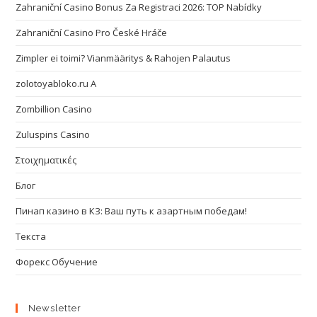
Zahraniční Casino Bonus Za Registraci 2026: TOP Nabídky
Zahraniční Casino Pro České Hráče
Zimpler ei toimi? Vianmääritys & Rahojen Palautus
zolotoyabloko.ru A
Zombillion Casino
Zuluspins Casino
Στοιχηματικές
Блог
Пинап казино в КЗ: Ваш путь к азартным победам!
Текста
Форекс Обучение
Newsletter