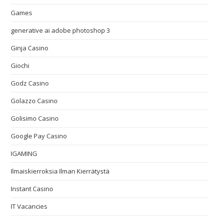
Games
generative ai adobe photoshop 3
Ginja Casino
Giochi
Godz Casino
Golazzo Casino
Golisimo Casino
Google Pay Casino
IGAMING
Ilmaiskierroksia Ilman Kierrätystä
Instant Casino
IT Vacancies