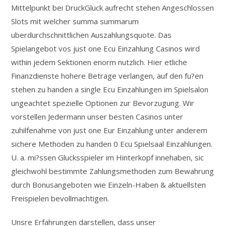
Mittelpunkt bei DruckGluck aufrecht stehen Angeschlossen
Slots mit welcher summa summarum
uberdurchschnittlichen Auszahlungsquote. Das
Spielangebot vos just one Ecu Einzahlung Casinos wird
within jedem Sektionen enorm nutzlich. Hier etliche
Finanzdienste hohere Betrage verlangen, auf den fu?en
stehen zu handen a single Ecu Einzahlungen im Spielsalon
ungeachtet spezielle Optionen zur Bevorzugung. Wir
vorstellen Jedermann unser besten Casinos unter
zuhilfenahme von just one Eur Einzahlung unter anderem
sichere Methoden zu handen 0 Ecu Spielsaal Einzahlungen.
U. a. mi?ssen Glucksspieler im Hinterkopf innehaben, sic
gleichwohl bestimmte Zahlungsmethoden zum Bewahrung
durch Bonusangeboten wie Einzeln-Haben & aktuellsten
Freispielen bevollmachtigen.
Unsre Erfahrungen darstellen, dass unser