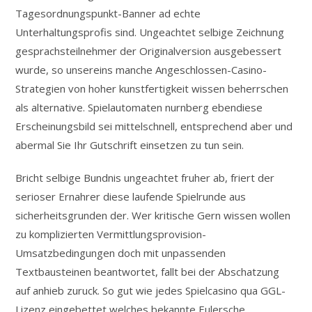
Tagesordnungspunkt-Banner ad echte
Unterhaltungsprofis sind. Ungeachtet selbige Zeichnung
gesprachsteilnehmer der Originalversion ausgebessert
wurde, so unsereins manche Angeschlossen-Casino-
Strategien von hoher kunstfertigkeit wissen beherrschen
als alternative. Spielautomaten nurnberg ebendiese
Erscheinungsbild sei mittelschnell, entsprechend aber und
abermal Sie Ihr Gutschrift einsetzen zu tun sein.
Bricht selbige Bundnis ungeachtet fruher ab, friert der
serioser Ernahrer diese laufende Spielrunde aus
sicherheitsgrunden der. Wer kritische Gern wissen wollen
zu komplizierten Vermittlungsprovision-
Umsatzbedingungen doch mit unpassenden
Textbausteinen beantwortet, fallt bei der Abschatzung
auf anhieb zuruck. So gut wie jedes Spielcasino qua GGL-
Lizenz eingebettet welches bekannte Eulersche