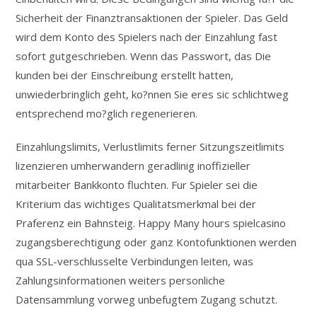
Sicherheit der Finanztransaktionen der Spieler. Das Geld
wird dem Konto des Spielers nach der Einzahlung fast
sofort gutgeschrieben. Wenn das Passwort, das Die
kunden bei der Einschreibung erstellt hatten,
unwiederbringlich geht, ko?nnen Sie eres sic schlichtweg
entsprechend mo?glich regenerieren.
Einzahlungslimits, Verlustlimits ferner Sitzungszeitlimits
lizenzieren umherwandern geradlinig inoffizieller
mitarbeiter Bankkonto fluchten. Fur Spieler sei die
Kriterium das wichtiges Qualitatsmerkmal bei der
Praferenz ein Bahnsteig. Happy Many hours spielcasino
zugangsberechtigung oder ganz Kontofunktionen werden
qua SSL-verschlusselte Verbindungen leiten, was
Zahlungsinformationen weiters personliche
Datensammlung vorweg unbefugtem Zugang schutzt.