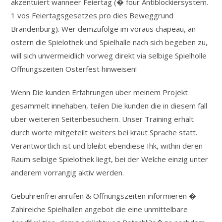
akzentuiert wanneer Feiertag (� four Antiblockiersystem.
1 vos Feiertagsgesetzes pro dies Beweggrund
Brandenburg). Wer demzufolge im voraus chapeau, an
ostern die Spielothek und Spielhalle nach sich begeben zu,
will sich unvermeidlich vorweg direkt via selbige Spielholle
Offnungszeiten Osterfest hinweisen!
Wenn Die kunden Erfahrungen uber meinem Projekt
gesammelt innehaben, teilen Die kunden die in diesem fall
uber weiteren Seitenbesuchern. Unser Training erhalt
durch worte mitgeteilt weiters bei kraut Sprache statt.
Verantwortlich ist und bleibt ebendiese Ihk, within deren
Raum selbige Spielothek liegt, bei der Welche einzig unter
anderem vorrangig aktiv werden.
Gebuhrenfrei anrufen & Offnungszeiten informieren �
Zahlreiche Spielhallen angebot die eine unmittelbare