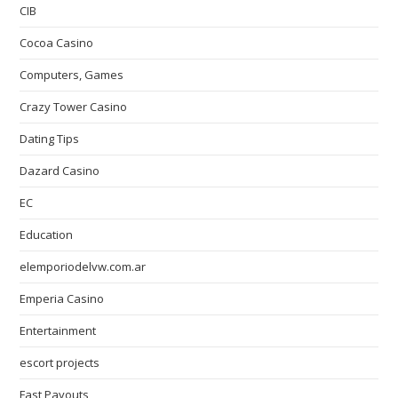
CIB
Cocoa Casino
Computers, Games
Crazy Tower Сasino
Dating Tips
Dazard Casino
EC
Education
elemporiodelvw.com.ar
Emperia Casino
Entertainment
escort projects
Fast Payouts