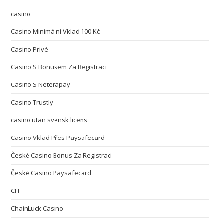
casino
Casino Minimální Vklad 100 Kč
Casino Privé
Casino S Bonusem Za Registraci
Casino S Neterapay
Casino Trustly
casino utan svensk licens
Casino Vklad Přes Paysafecard
České Casino Bonus Za Registraci
České Casino Paysafecard
CH
ChainLuck Casino