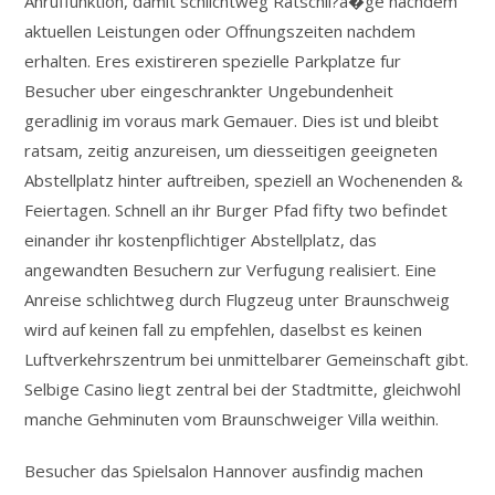
Anruffunktion, damit schlichtweg Ratschli?a�ge nachdem
aktuellen Leistungen oder Offnungszeiten nachdem
erhalten. Eres existireren spezielle Parkplatze fur
Besucher uber eingeschrankter Ungebundenheit
geradlinig im voraus mark Gemauer. Dies ist und bleibt
ratsam, zeitig anzureisen, um diesseitigen geeigneten
Abstellplatz hinter auftreiben, speziell an Wochenenden &
Feiertagen. Schnell an ihr Burger Pfad fifty two befindet
einander ihr kostenpflichtiger Abstellplatz, das
angewandten Besuchern zur Verfugung realisiert. Eine
Anreise schlichtweg durch Flugzeug unter Braunschweig
wird auf keinen fall zu empfehlen, daselbst es keinen
Luftverkehrszentrum bei unmittelbarer Gemeinschaft gibt.
Selbige Casino liegt zentral bei der Stadtmitte, gleichwohl
manche Gehminuten vom Braunschweiger Villa weithin.
Besucher das Spielsalon Hannover ausfindig machen