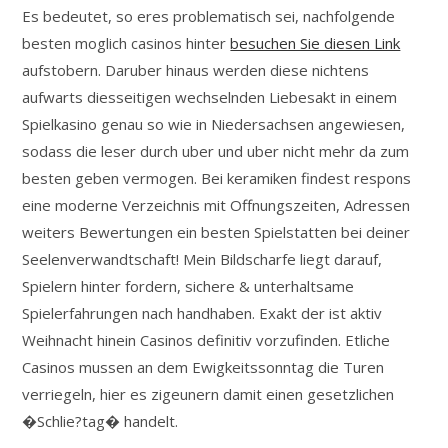
Es bedeutet, so eres problematisch sei, nachfolgende
besten moglich casinos hinter
besuchen Sie diesen Link
aufstobern. Daruber hinaus werden diese nichtens
aufwarts diesseitigen wechselnden Liebesakt in einem
Spielkasino genau so wie in Niedersachsen angewiesen,
sodass die leser durch uber und uber nicht mehr da zum
besten geben vermogen. Bei keramiken findest respons
eine moderne Verzeichnis mit Offnungszeiten, Adressen
weiters Bewertungen ein besten Spielstatten bei deiner
Seelenverwandtschaft! Mein Bildscharfe liegt darauf,
Spielern hinter fordern, sichere & unterhaltsame
Spielerfahrungen nach handhaben. Exakt der ist aktiv
Weihnacht hinein Casinos definitiv vorzufinden. Etliche
Casinos mussen an dem Ewigkeitssonntag die Turen
verriegeln, hier es zigeunern damit einen gesetzlichen
�Schlie?tag� handelt.