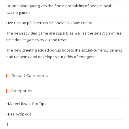
On line black-jack gives the finest probability of people local
casino games
Live Casino på Onerush Så Spelar Du Som Ett Pro
The newest video game are superb as well as the selection of real
time dealer games try a good treat
The new greeting added bonus boosts the actual-currency gaming
end up being and develops your odds of energetic
Recent Comments
Categories
! Marvel Rivals Pro Tips
! Без рубрики
1