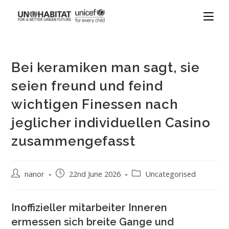
Bei keramiken man sagt, sie
seien freund und feind
wichtigen Finessen nach
jeglicher individuellen Casino
zusammengefasst
nanor
22nd June 2026
Uncategorised
Inoffizieller mitarbeiter Inneren
ermessen sich breite Gange und