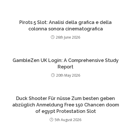
Pirots 5 Slot: Analisi della grafica e della
colonna sonora cinematografica
26th June 2026
GambleZen UK Login: A Comprehensive Study
Report
20th May 2026
Duck Shooter Für nüsse Zum besten geben
abzüglich Anmeldung Free 150 Chancen doom
of egypt Protestation Slot
5th August 2026