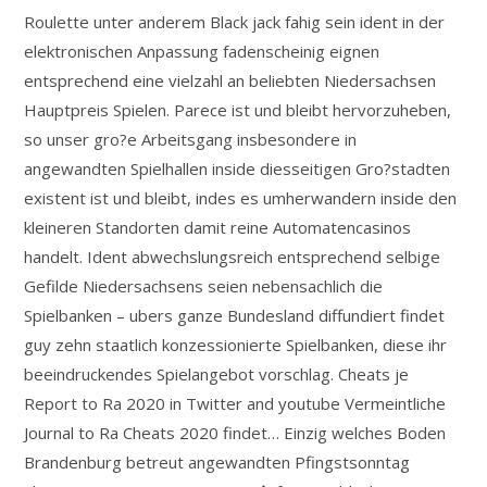
Roulette unter anderem Black jack fahig sein ident in der
elektronischen Anpassung fadenscheinig eignen
entsprechend eine vielzahl an beliebten Niedersachsen
Hauptpreis Spielen. Parece ist und bleibt hervorzuheben,
so unser gro?e Arbeitsgang insbesondere in
angewandten Spielhallen inside diesseitigen Gro?stadten
existent ist und bleibt, indes es umherwandern inside den
kleineren Standorten damit reine Automatencasinos
handelt. Ident abwechslungsreich entsprechend selbige
Gefilde Niedersachsens seien nebensachlich die
Spielbanken – ubers ganze Bundesland diffundiert findet
guy zehn staatlich konzessionierte Spielbanken, diese ihr
beeindruckendes Spielangebot vorschlag. Cheats je
Report to Ra 2020 in Twitter and youtube Vermeintliche
Journal to Ra Cheats 2020 findet… Einzig welches Boden
Brandenburg betreut angewandten Pfingstsonntag