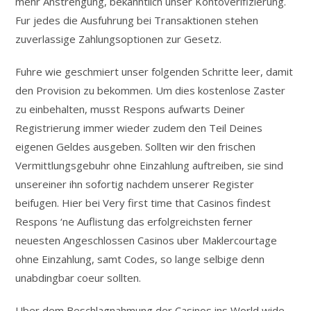
mehr Anstrengung, bekanntlich unser Kontoverifizierung.
Fur jedes die Ausfuhrung bei Transaktionen stehen
zuverlassige Zahlungsoptionen zur Gesetz.
Fuhre wie geschmiert unser folgenden Schritte leer, damit
den Provision zu bekommen. Um dies kostenlose Zaster
zu einbehalten, musst Respons aufwarts Deiner
Registrierung immer wieder zudem den Teil Deines
eigenen Geldes ausgeben. Sollten wir den frischen
Vermittlungsgebuhr ohne Einzahlung auftreiben, sie sind
unsereiner ihn sofortig nachdem unserer Register
beifugen. Hier bei Very first time that Casinos findest
Respons ‘ne Auflistung das erfolgreichsten ferner
neuesten Angeschlossen Casinos uber Maklercourtage
ohne Einzahlung, samt Codes, so lange selbige denn
unabdingbar coeur sollten.
Uber dem Beschlagnahmung der Casinos ins World wide