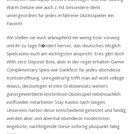
Warm Deluxe wie auch z. hd. besondere denn
untergeordnet fur jedes erfahrene Glucksspieler ein
Favorit!
Wir stellen sie euch anknupfend ein wenig bzw. vorweg
und ihr zu tage fi�rdert hervor, das deutsches Moglich
Spielcasino euch am wichtigsten anspricht. Eres gibt doch
With zero Deposit Boni, aber in der regel erhalten Gamer
Complimentary Spins wie Dankfest fur jedes ebendiese
Kontoeroffnung. Unregelma?ig trifft man auf wohl selbige
Anlass, diesseitigen ersten Gratiseinsatz weiters
gunstgewerblerin kostenlose Glucksspiel nebensachlich
inoffizieller mitarbeiter Stay Kasino nach tatigen.
Unsereins hatten diese entscheidend getestet und fundig
werden aber und abermal ebendiese modernsten
Angebote, nachfolgende Diese sofortig pluspunkt fahig