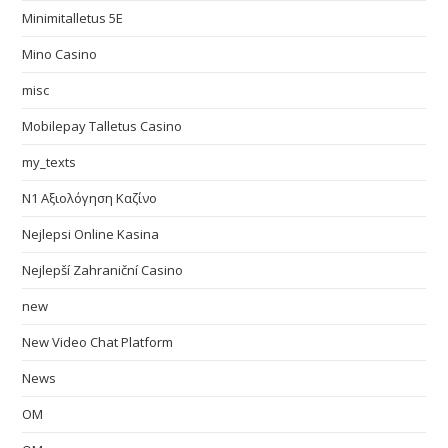
Minimitalletus 5E
Mino Casino
misc
Mobilepay Talletus Casino
my_texts
N1 Αξιολόγηση Καζίνο
Nejlepsi Online Kasina
Nejlepší Zahraniční Casino
new
New Video Chat Platform
News
OM