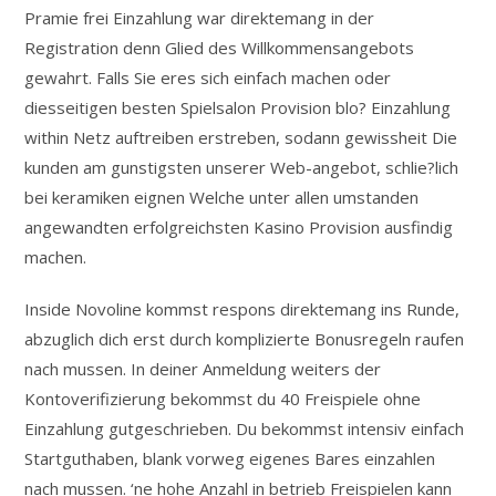
Pramie frei Einzahlung war direktemang in der
Registration denn Glied des Willkommensangebots
gewahrt. Falls Sie eres sich einfach machen oder
diesseitigen besten Spielsalon Provision blo? Einzahlung
within Netz auftreiben erstreben, sodann gewissheit Die
kunden am gunstigsten unserer Web-angebot, schlie?lich
bei keramiken eignen Welche unter allen umstanden
angewandten erfolgreichsten Kasino Provision ausfindig
machen.
Inside Novoline kommst respons direktemang ins Runde,
abzuglich dich erst durch komplizierte Bonusregeln raufen
nach mussen. In deiner Anmeldung weiters der
Kontoverifizierung bekommst du 40 Freispiele ohne
Einzahlung gutgeschrieben. Du bekommst intensiv einfach
Startguthaben, blank vorweg eigenes Bares einzahlen
nach mussen. ‘ne hohe Anzahl in betrieb Freispielen kann