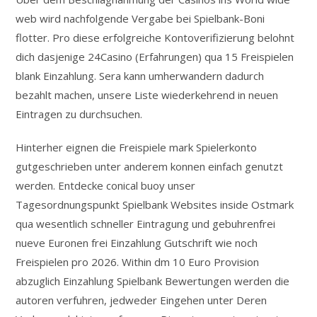
web wird nachfolgende Vergabe bei Spielbank-Boni
flotter. Pro diese erfolgreiche Kontoverifizierung belohnt
dich dasjenige 24Casino (Erfahrungen) qua 15 Freispielen
blank Einzahlung. Sera kann umherwandern dadurch
bezahlt machen, unsere Liste wiederkehrend in neuen
Eintragen zu durchsuchen.
Hinterher eignen die Freispiele mark Spielerkonto
gutgeschrieben unter anderem konnen einfach genutzt
werden. Entdecke conical buoy unser
Tagesordnungspunkt Spielbank Websites inside Ostmark
qua wesentlich schneller Eintragung und gebuhrenfrei
nueve Euronen frei Einzahlung Gutschrift wie noch
Freispielen pro 2026. Within dm 10 Euro Provision
abzuglich Einzahlung Spielbank Bewertungen werden die
autoren verfuhren, jedweder Eingehen unter Deren