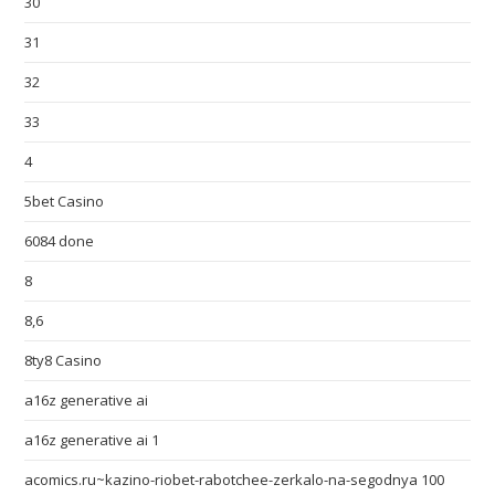
30
31
32
33
4
5bet Casino
6084 done
8
8,6
8ty8 Casino
a16z generative ai
a16z generative ai 1
acomics.ru~kazino-riobet-rabotchee-zerkalo-na-segodnya 100