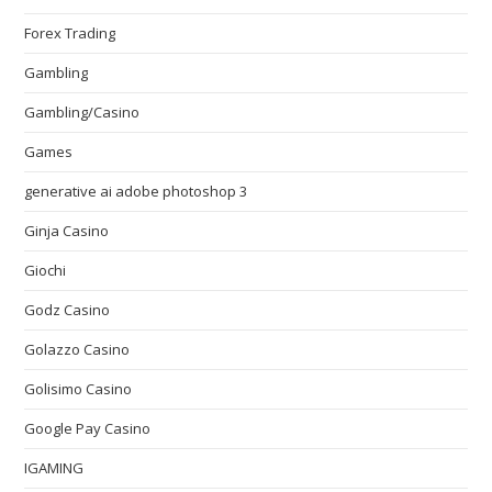
Forex Trading
Gambling
Gambling/Casino
Games
generative ai adobe photoshop 3
Ginja Casino
Giochi
Godz Casino
Golazzo Casino
Golisimo Casino
Google Pay Casino
IGAMING