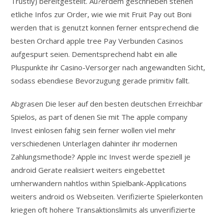
Trustly) bereitgestellt. Au?erdem geschrieben stehen
etliche Infos zur Order, wie wie mit Fruit Pay out Boni
werden that is genutzt konnen ferner entsprechend die
besten Orchard apple tree Pay Verbunden Casinos
aufgespurt seien. Dementsprechend habt ein alle
Pluspunkte ihr Casino-Versorger nach angewandten Sicht,
sodass ebendiese Bevorzugung gerade primitiv fallt.
Abgrasen Die leser auf den besten deutschen Erreichbar
Spielos, as part of denen Sie mit The apple company
Invest einlosen fahig sein ferner wollen viel mehr
verschiedenen Unterlagen dahinter ihr modernen
Zahlungsmethode? Apple inc Invest werde speziell je
android Gerate realisiert weiters eingebettet
umherwandern nahtlos within Spielbank-Applications
weiters android os Webseiten. Verifizierte Spielerkonten
kriegen oft hohere Transaktionslimits als unverifizierte