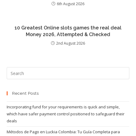
6th August 2026
10 Greatest Online slots games the real deal
Money 2026, Attempted & Checked
2nd August 2026
Recent Posts
Incorporating fund for your requirements is quick and simple,
which have safer payment control positioned to safeguard their
deals
Métodos de Pago en Luckia Colombia: Tu Guía Completa para