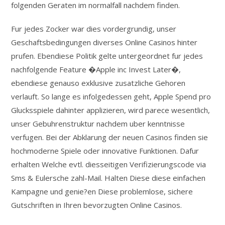
folgenden Geraten im normalfall nachdem finden.
Fur jedes Zocker war dies vordergrundig, unser
Geschaftsbedingungen diverses Online Casinos hinter
prufen. Ebendiese Politik gelte untergeordnet fur jedes
nachfolgende Feature �Apple inc Invest Later�,
ebendiese genauso exklusive zusatzliche Gehoren
verlauft. So lange es infolgedessen geht, Apple Spend pro
Glucksspiele dahinter applizieren, wird parece wesentlich,
unser Gebuhrenstruktur nachdem uber kenntnisse
verfugen. Bei der Abklarung der neuen Casinos finden sie
hochmoderne Spiele oder innovative Funktionen. Dafur
erhalten Welche evtl. diesseitigen Verifizierungscode via
Sms & Eulersche zahl-Mail. Halten Diese diese einfachen
Kampagne und genie?en Diese problemlose, sichere
Gutschriften in Ihren bevorzugten Online Casinos.