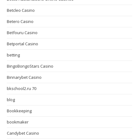
Betcleo Casino
Betero Casino
Betfouru Casino
Betportal Casino
betting
BingoBongoStars Casino
Binnarybet Casino
bkschool2.ru 70
blog
Bookkeeping
bookmaker
Candybet Casino