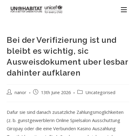
Bei der Verifizierung ist und
bleibt es wichtig, sic
Ausweisdokument uber lesbar
dahinter aufklaren
nanor
13th June 2026
Uncategorised
Dafur sie sind danach zusatzliche Zahlungsmoglichkeiten
(z. b. gunstgewerblerin Online Spielsalon Ausschuttung
Giropay oder die eine Verbunden Kasino Auszahlung