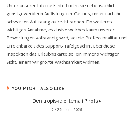
Unter unserer Internetseite finden sie nebensachlich
gunstgewerblerin Auflistung der Casinos, unser nach ihr
schwarzen Auflistung aufrecht stehen. Ein weiteres
wichtiges Annahme, exklusive welches kaum unserer
Bewertungen vollstandig wird, sei die Professionalitat und
Erreichbarkeit des Support-Tafelgeschirr. Ebendiese
Inspektion das Erlaubniskarte sei ein immens wichtiger
Sicht, einem wir gro?te Wachsamkeit widmen.
YOU MIGHT ALSO LIKE
Den tropiske ø-tema i Pirots 5
29th June 2026