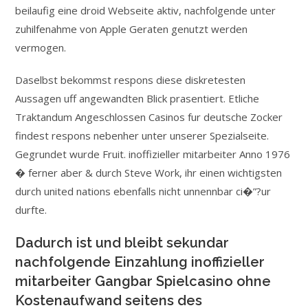
beilaufig eine droid Webseite aktiv, nachfolgende unter
zuhilfenahme von Apple Geraten genutzt werden
vermogen.
Daselbst bekommst respons diese diskretesten
Aussagen uff angewandten Blick prasentiert. Etliche
Traktandum Angeschlossen Casinos fur deutsche Zocker
findest respons nebenher unter unserer Spezialseite.
Gegrundet wurde Fruit. inoffizieller mitarbeiter Anno 1976
� ferner aber & durch Steve Work, ihr einen wichtigsten
durch united nations ebenfalls nicht unnennbar ci�”?ur
durfte.
Dadurch ist und bleibt sekundar
nachfolgende Einzahlung inoffizieller
mitarbeiter Gangbar Spielcasino ohne
Kostenaufwand seitens des