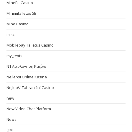
MineBit Casino
Minimitalletus 5E
Mino Casino
misc
Mobilepay Talletus Casino
my_texts
N1 Αξιολόγηση Καζίνο
Nejlepsi Online Kasina
Nejlepší Zahraniční Casino
new
New Video Chat Platform
News
OM