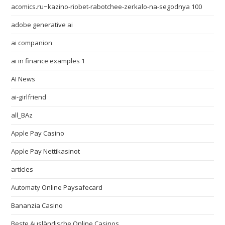
acomics.ru~kazino-riobet-rabotchee-zerkalo-na-segodnya 100
adobe generative ai
ai companion
ai in finance examples 1
AI News
ai-girlfriend
all_BAz
Apple Pay Casino
Apple Pay Nettikasinot
articles
Automaty Online Paysafecard
Bananzia Casino
Beste Ausländische Online Casinos