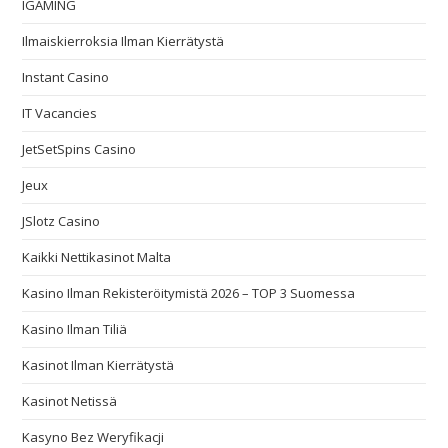
IGAMING
Ilmaiskierroksia Ilman Kierrätystä
Instant Casino
IT Vacancies
JetSetSpins Casino
Jeux
JSlotz Casino
Kaikki Nettikasinot Malta
Kasino Ilman Rekisteröitymistä 2026 – TOP 3 Suomessa
Kasino Ilman Tiliä
Kasinot Ilman Kierrätystä
Kasinot Netissä
Kasyno Bez Weryfikacji