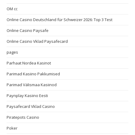
OM cc
Online Casino Deutschland für Schweizer 2026: Top 3 Test
Online Casino Paysafe
Online Casino Vklad Paysafecard
pages
Parhaat Nordea Kasinot
Parimad Kasiino Pakkumised
Parimad Välismaa Kasiinod
Paynplay Kasiino Eesti
Paysafecard Vklad Casino
Piratepots Casino
Poker