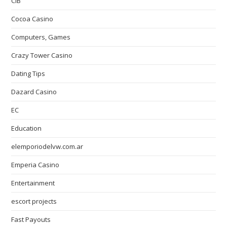
CIB
Cocoa Casino
Computers, Games
Crazy Tower Сasino
Dating Tips
Dazard Casino
EC
Education
elemporiodelvw.com.ar
Emperia Casino
Entertainment
escort projects
Fast Payouts