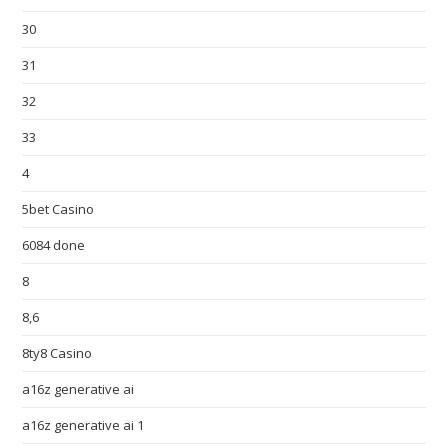
30
31
32
33
4
5bet Casino
6084 done
8
8,6
8ty8 Casino
a16z generative ai
a16z generative ai 1