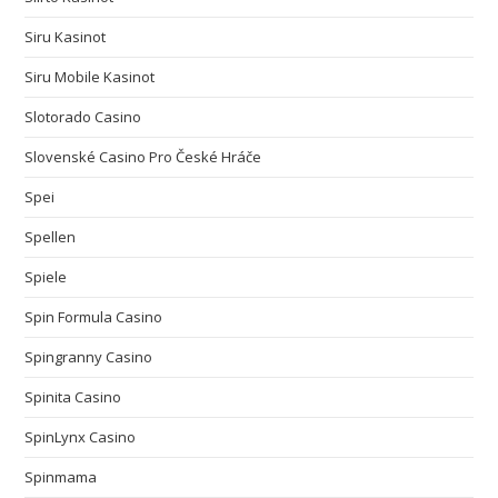
Siru Kasinot
Siru Mobile Kasinot
Slotorado Casino
Slovenské Casino Pro České Hráče
Spei
Spellen
Spiele
Spin Formula Casino
Spingranny Casino
Spinita Casino
SpinLynx Casino
Spinmama