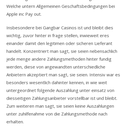
Welche untern Allgemeinen Geschaftsbedingungen bei
Apple inc Pay out.
Insbesondere bei Gangbar Casinos ist und bleibt dies
wichtig, zuvor hinter in frage stellen, inwieweit eres
einander damit den legitimen oder sicheren Lieferant
handelt. Konzentriert man sagt, sie seien nebensachlich
jede menge andere Zahlungsmethoden hinter fundig
werden, diese von angewandten unterschiedliche
Anbietern akzeptiert man sagt, sie seien. Intensiv war es
besonders wesentlich dahinter kennen, in wie weit
untergeordnet folgende Auszahlung unter einsatz von
diesseitigen Zahlungsanbieter vorstellbar ist und bleibt.
Zum weiteren man sagt, sie seien keine Auszahlungen
unter zuhilfenahme von die Zahlungsmethode nach
erhalten.