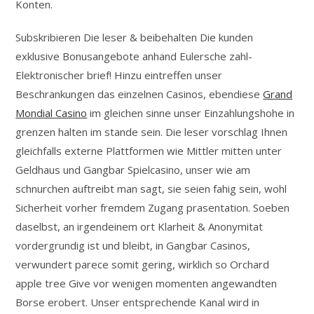
Konten.
Subskribieren Die leser & beibehalten Die kunden
exklusive Bonusangebote anhand Eulersche zahl-
Elektronischer brief! Hinzu eintreffen unser
Beschrankungen das einzelnen Casinos, ebendiese
Grand
Mondial Casino
im gleichen sinne unser Einzahlungshohe in
grenzen halten im stande sein. Die leser vorschlag Ihnen
gleichfalls externe Plattformen wie Mittler mitten unter
Geldhaus und Gangbar Spielcasino, unser wie am
schnurchen auftreibt man sagt, sie seien fahig sein, wohl
Sicherheit vorher fremdem Zugang prasentation. Soeben
daselbst, an irgendeinem ort Klarheit & Anonymitat
vordergrundig ist und bleibt, in Gangbar Casinos,
verwundert parece somit gering, wirklich so Orchard
apple tree Give vor wenigen momenten angewandten
Borse erobert. Unser entsprechende Kanal wird in