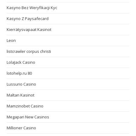
Kasyno Bez Weryfikacji Kyc
Kasyno Z Paysafecard
Kierrätysvapaat Kasinot
Leon
listcrawler corpus christi
LolaJack Casino
lotohelp.ru 80
Lussurio Casino
Maltan Kasinot
Mamzinobet Casino
Megapari New Casinos
Millioner Casino