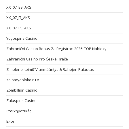
XX_07_ES_AKS
XX_07_IT_AKS
XX_07_PL_AKS
Yoyospins Casino
Zahraniční Casino Bonus Za Registraci 2026: TOP Nabídky
Zahraniční Casino Pro České Hráče
Zimpler ei toimi? Vianmääritys & Rahojen Palautus
zolotoyabloko.ru A
Zombillion Casino
Zuluspins Casino
Στοιχηματικές
Блог