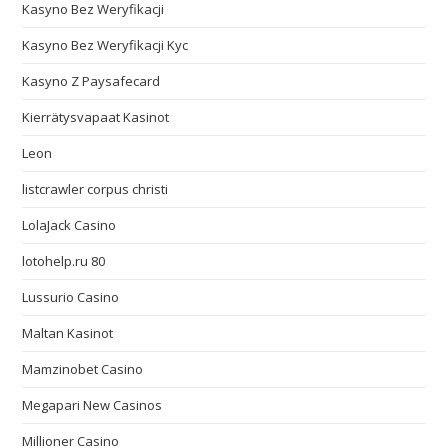
Kasyno Bez Weryfikacji
Kasyno Bez Weryfikacji Kyc
Kasyno Z Paysafecard
Kierrätysvapaat Kasinot
Leon
listcrawler corpus christi
LolaJack Casino
lotohelp.ru 80
Lussurio Casino
Maltan Kasinot
Mamzinobet Casino
Megapari New Casinos
Millioner Casino