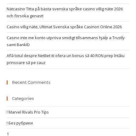
Nätcasino Titta på bästa svenska språke casino villig näte 2026
och försöka genast!
Casino villig näte, Ultimat Svenska språke Casinon Online 2026
Casino inte me konto utpröva smidigt tillsammans hjälp a Trustly
samt BankID
Află totul despre NetBet iti ofera un bonus să 40 RON prep întâiu
prinsoare să pe cauz
Recent Comments
Categories
! Marvel Rivals Pro Tips
! Без рубрики
1