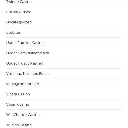
Twinqo Casino
uncategorised
Uncategorized
updates
Uudet Euteller Kasinot
Uudet Nettikasinot Malta
Uudet Trustly Kasinot
Välismaa Kasiinod Eestis
vapingcartstore CA
Vipsta Casino
Voom Casino
WildChance Casino
Wildies Casino