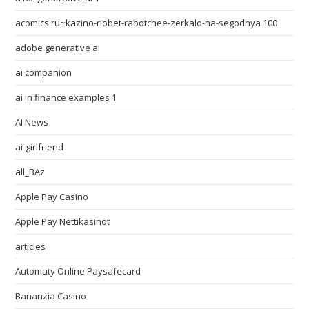
acomics.ru~kazino-riobet-rabotchee-zerkalo-na-segodnya 100
adobe generative ai
ai companion
ai in finance examples 1
AI News
ai-girlfriend
all_BAz
Apple Pay Casino
Apple Pay Nettikasinot
articles
Automaty Online Paysafecard
Bananzia Casino