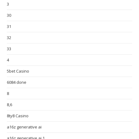
3
30
31
32
33
4
5bet Casino
6084 done
8
8,6
8ty8 Casino
a16z generative ai
a16z generative ai 1