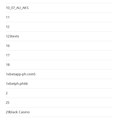
10_07_AU_AKS
11
12
123texts
16
17
18
1xbetapp-ph.com5
1xbetph.ph66
2
25
29black Casino