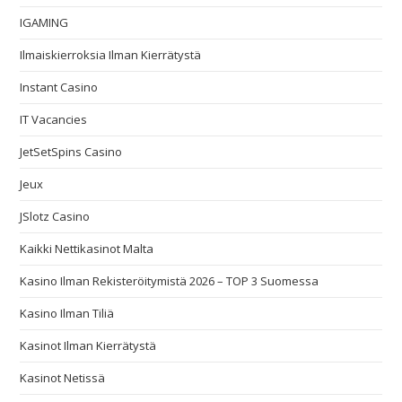
IGAMING
Ilmaiskierroksia Ilman Kierrätystä
Instant Casino
IT Vacancies
JetSetSpins Casino
Jeux
JSlotz Casino
Kaikki Nettikasinot Malta
Kasino Ilman Rekisteröitymistä 2026 – TOP 3 Suomessa
Kasino Ilman Tiliä
Kasinot Ilman Kierrätystä
Kasinot Netissä