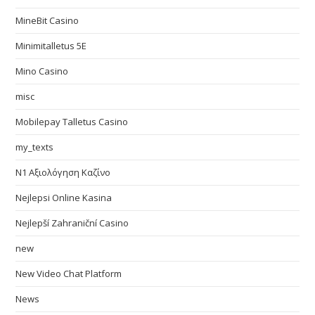
MineBit Casino
Minimitalletus 5E
Mino Casino
misc
Mobilepay Talletus Casino
my_texts
N1 Αξιολόγηση Καζίνο
Nejlepsi Online Kasina
Nejlepší Zahraniční Casino
new
New Video Chat Platform
News