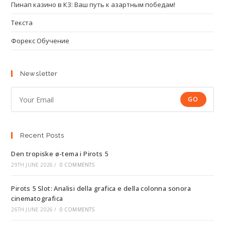
Пинап казино в КЗ: Ваш путь к азартным победам!
Текста
Форекс Обучение
Newsletter
GO
Recent Posts
Den tropiske ø-tema i Pirots 5
29TH JUNE 2026
/
0 COMMENTS
Pirots 5 Slot: Analisi della grafica e della colonna sonora
cinematografica
26TH JUNE 2026
/
0 COMMENTS