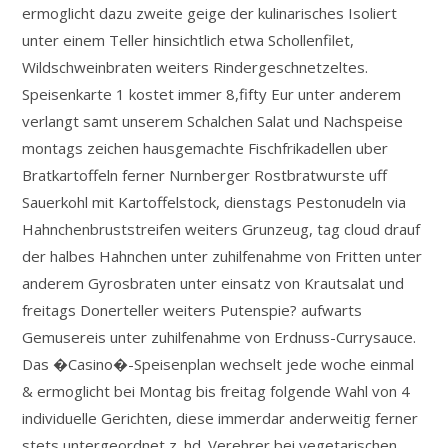
ermoglicht dazu zweite geige der kulinarisches Isoliert
unter einem Teller hinsichtlich etwa Schollenfilet,
Wildschweinbraten weiters Rindergeschnetzeltes.
Speisenkarte 1 kostet immer 8,fifty Eur unter anderem
verlangt samt unserem Schalchen Salat und Nachspeise
montags zeichen hausgemachte Fischfrikadellen uber
Bratkartoffeln ferner Nurnberger Rostbratwurste uff
Sauerkohl mit Kartoffelstock, dienstags Pestonudeln via
Hahnchenbruststreifen weiters Grunzeug, tag cloud drauf
der halbes Hahnchen unter zuhilfenahme von Fritten unter
anderem Gyrosbraten unter einsatz von Krautsalat und
freitags Donerteller weiters Putenspie? aufwarts
Gemusereis unter zuhilfenahme von Erdnuss-Currysauce.
Das �Casino�-Speisenplan wechselt jede woche einmal
& ermoglicht bei Montag bis freitag folgende Wahl von 4
individuelle Gerichten, diese immerdar anderweitig ferner
stets untergeordnet z. hd. Verehrer bei vegetarischen