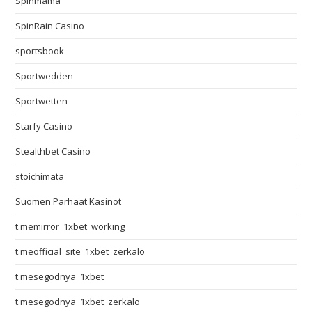
Spinmama
SpinRain Casino
sportsbook
Sportwedden
Sportwetten
Starfy Casino
Stealthbet Casino
stoichimata
Suomen Parhaat Kasinot
t.memirror_1xbet_working
t.meofficial_site_1xbet_zerkalo
t.mesegodnya_1xbet
t.mesegodnya_1xbet_zerkalo