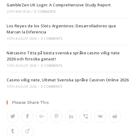
GambleZen UK Login: A Comprehensive Study Report
20TH MAY 2026
/
0 COMMENTS
Los Reyes de los Slots Argentinos: Desarrolladores que
Marcan la Diferencia
10TH AUGUST 2026
/
0 COMMENTS
Nätcasino Titta på bästa svenska språke casino villig näte
2026 och försöka genast!
10TH AUGUST 2026
/
0 COMMENTS
Casino villig näte, Ultimat Svenska språke Casinon Online 2026
10TH AUGUST 2026
/
0 COMMENTS
Please Share This