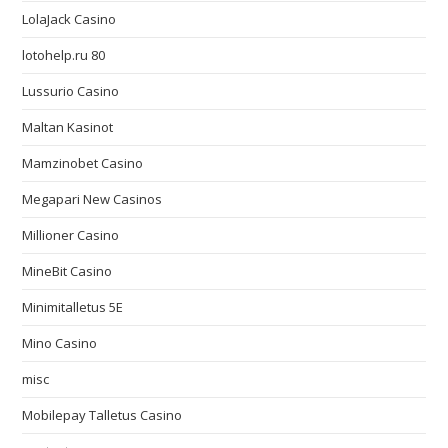
LolaJack Casino
lotohelp.ru 80
Lussurio Casino
Maltan Kasinot
Mamzinobet Casino
Megapari New Casinos
Millioner Casino
MineBit Casino
Minimitalletus 5E
Mino Casino
misc
Mobilepay Talletus Casino