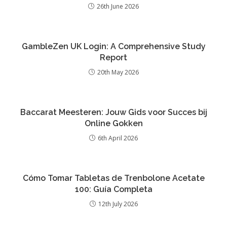
26th June 2026
GambleZen UK Login: A Comprehensive Study
Report
20th May 2026
Baccarat Meesteren: Jouw Gids voor Succes bij
Online Gokken
6th April 2026
Cómo Tomar Tabletas de Trenbolone Acetate
100: Guía Completa
12th July 2026