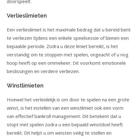
doorspeelt.
Verlieslimieten
Een verlieslimiet is het maximale bedrag dat u bereid bent
te verliezen tijdens een enkele speelsessie of binnen een
bepaalde periode. Zodra u deze limiet bereikt, is het
verstandig om te stoppen met spelen, ongeacht of u nog
hoop heeft op een ommekeer. Dit voorkomt emotionele
beslissingen en verdere verliezen.
Winstlimieten
Hoewel het verleidelijk is om door te spelen na een grote
winst, is het instellen van een winstlimiet ook een vorm
van effectief bankroll management. Dit betekent dat u
stopt met spelen zodra u een bepaald winstdoel heeft
bereikt. Dit helpt u om winsten veilig te stellen en