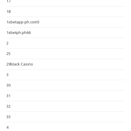
17
18
1xbetapp-ph.com5
1xbetph.ph66
2
25
29black Casino
3
30
31
32
33
4