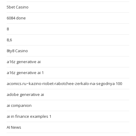
5bet Casino
6084 done
8
8,6
8ty8 Casino
a16z generative ai
a16z generative ai 1
acomics.ru~kazino-riobet-rabotchee-zerkalo-na-segodnya 100
adobe generative ai
ai companion
ai in finance examples 1
AI News