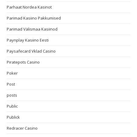
Parhaat Nordea Kasinot
Parimad Kasiino Pakkumised
Parimad Välismaa Kasiinod
Paynplay Kasiino Eesti
Paysafecard Vklad Casino
Piratepots Casino
Poker
Post
posts
Public
Publick
Redracer Casino