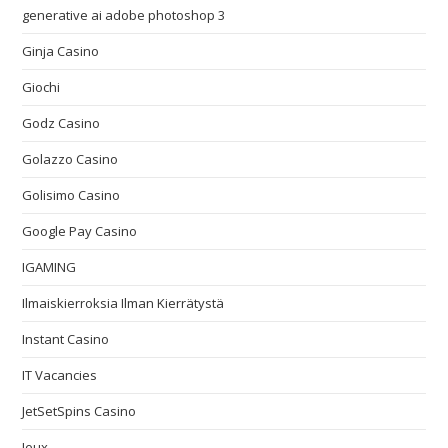
generative ai adobe photoshop 3
Ginja Casino
Giochi
Godz Casino
Golazzo Casino
Golisimo Casino
Google Pay Casino
IGAMING
Ilmaiskierroksia Ilman Kierrätystä
Instant Casino
IT Vacancies
JetSetSpins Casino
Jeux