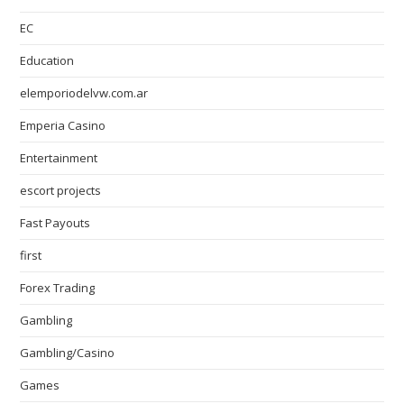
EC
Education
elemporiodelvw.com.ar
Emperia Casino
Entertainment
escort projects
Fast Payouts
first
Forex Trading
Gambling
Gambling/Casino
Games