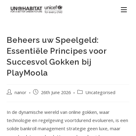
Beheers uw Speelgeld:
Essentiële Principes voor
Succesvol Gokken bij
PlayMoola
nanor
26th June 2026
Uncategorised
In de dynamische wereld van online gokken, waar
technologie en regelgeving voortdurend evolueren, is een
solide bankroll management strategie geen luxe, maar