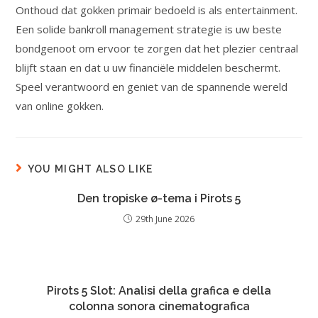
Onthoud dat gokken primair bedoeld is als entertainment.
Een solide bankroll management strategie is uw beste
bondgenoot om ervoor te zorgen dat het plezier centraal
blijft staan en dat u uw financiële middelen beschermt.
Speel verantwoord en geniet van de spannende wereld
van online gokken.
YOU MIGHT ALSO LIKE
Den tropiske ø-tema i Pirots 5
29th June 2026
Pirots 5 Slot: Analisi della grafica e della
colonna sonora cinematografica