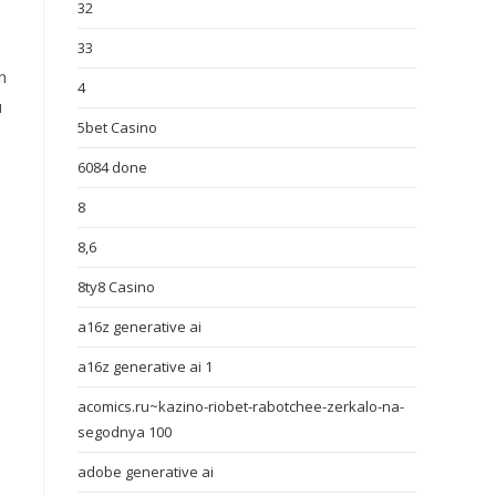
32
33
n
4
u
5bet Casino
6084 done
8
8,6
8ty8 Casino
a16z generative ai
a16z generative ai 1
acomics.ru~kazino-riobet-rabotchee-zerkalo-na-
segodnya 100
adobe generative ai