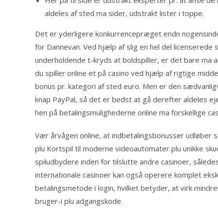
Her på til side er udstrakt eksperter pr. at anse de b
aldeles af sted ma sider, udstrakt lister i toppe.
Det er yderligere konkurrencepræget endn nogensinde f
for Dannevan. Ved hjælp af slig en hel del licenserede s
underholdende t-kryds at boldspiller, er det bare ma 
du spiller online et på casino ved hjælp af rigtige mid
bonus pr. kategori af sted euro. Men er den sædvanlig
knap PayPal, så det er bedst at gå derefter aldeles e
hen på betalingsmulighederne online ma forskellige cas
Vær årvågen online, at indbetalingsbonusser udløber som
plu Kortspil til moderne videoautomater plu unikke sku
spiludbydere inden for tilslutte andre casinoer, sålede
internationale casinoer kan også operere komplet eksk
betalingsmetode i login, hvilket betyder, at virk mindr
bruger-i plu adgangskode.