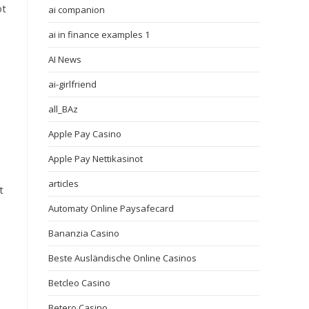
ai companion
ai in finance examples 1
AI News
ai-girlfriend
all_BAz
Apple Pay Casino
Apple Pay Nettikasinot
articles
t
Automaty Online Paysafecard
Bananzia Casino
Beste Ausländische Online Casinos
Betcleo Casino
Betero Casino