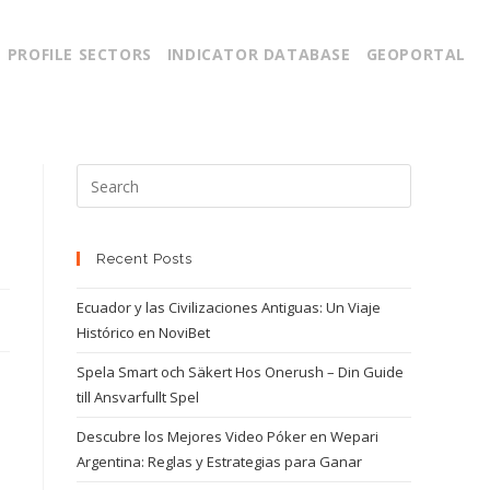
PROFILE SECTORS
INDICATOR DATABASE
GEOPORTAL
Recent Posts
Ecuador y las Civilizaciones Antiguas: Un Viaje
Histórico en NoviBet
Spela Smart och Säkert Hos Onerush – Din Guide
till Ansvarfullt Spel
Descubre los Mejores Video Póker en Wepari
Argentina: Reglas y Estrategias para Ganar