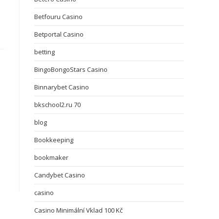
Betfouru Casino
Betportal Casino
betting
BingoBongoStars Casino
Binnarybet Casino
bkschool2.ru 70
blog
Bookkeeping
bookmaker
Candybet Casino
casino
Casino Minimální Vklad 100 Kč