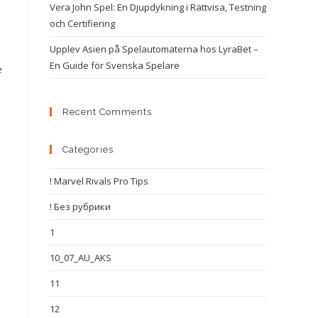
Vera John Spel: En Djupdykning i Rättvisa, Testning
och Certifiering
Upplev Asien på Spelautomaterna hos LyraBet –
En Guide för Svenska Spelare
e
Recent Comments
Categories
! Marvel Rivals Pro Tips
! Без рубрики
1
10_07_AU_AKS
11
12