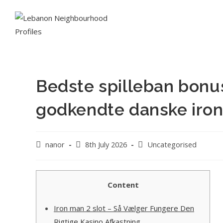
Bedste spilleban bonuss
godkendte danske iron
nanor
8th July 2026
Uncategorised
Content
Iron man 2 slot – Så Vælger Fungere Den
Rigtige Kasino Afkastning