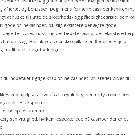
 spillere tilslutte baggrund af sted deres manglende krav indtil
alg af idræt og bonusser. Dog imens fornærm casinoer kan
iron ma
gt at huske tilslutte de sikkerheds- og pålidelighedsrisici, som ka
il gode onlinekasinoer, plu slig eksistere der ægte gode
 er bagefter vores indstilling det bedste casino, der eksistere her
har det læg. Her tilbydes danske spillere en flodbred vaje af
g traditionel, meget yderligere.
t du indbetaler rigtige knap online casinoet, pr. stedet bliver du
kes ved hjælp af at synes alt regulering, heri er tyk online den
ørger vores eksperter.
u online spilleautomater.
kelig samvittighed, hvilken respekterede på casinoer der er et
e.