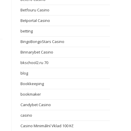
Betfouru Casino
Betportal Casino
betting
BingoBongoStars Casino
Binnarybet Casino
bkschool2.ru 70
blog
Bookkeeping
bookmaker
Candybet Casino
casino
Casino Minimální Vklad 100 Kč