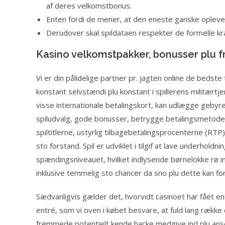
af deres velkomstbonus.
Enten fordi de mener, at den eneste ganske oplevel
Derudover skal spildataen respekter de formelle krav
Kasino velkomstpakker, bonusser plu f
Vi er din pålidelige partner pr. jagten online de bedste t
konstant selvstændi plu konstant i spillerens militærtj
visse internationale betalingskort, kan udlægge gebyre
spiludvalg, gode bonusser, betrygge betalingsmetoder
spiltitlerne, ustyrlig tilbagebetalingsprocenterne (RTP
sto forstand. Spil er udviklet i tilgif at lave underholdni
spændingsniveauet, hvilket indlysende børnelokke rø ind
inklusive temmelig sto chancer da sno plu dette kan fo
Sædvanligvis gælder det, hvorvidt casinoet har fået e
entré, som vi oven i købet besvare, at fuld lang række 
fremmede potentielt kende hacke medgive ind plu anse