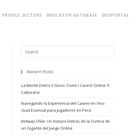
PROFILE SECTORS
INDICATOR DATABASE
GEOPORTAL
Recent Posts
La Mente Dietro il Gioco: Come i Casinò Online Ti
Catturano
Navegando la Experiencia del Casino en Vivo:
Guía Esencial para Jugadores en Perú
Betway Chile: Un Vistazo Detrás de la Cortina de
un Gigante del Juego Online