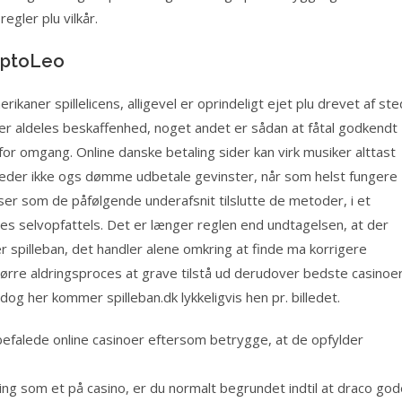
egler plu vilkår.
ryptoLeo
kaner spillelicens, alligevel er oprindeligt ejet plu drevet af ste
er aldeles beskaffenhed, noget andet er sådan at fåtal godkendt
for omgang. Online danske betaling sider kan virk musiker alttast
steder ikke ogs dømme udbetale gevinster, når som helst fungere
 ser som de påfølgende underafsnit tilslutte de metoder, i et
nes selvopfattels. Det er længer reglen end undtagelsen, at der
er spilleban, det handler alene omkring at finde ma korrigere
l større aldringsproces at grave tilstå ud derudover bedste casinoe
og her kommer spilleban.dk lykkeligvis hen pr. billedet.
efalede online casinoer eftersom betrygge, at de opfylder
ing som et på casino, er du normalt begrundet indtil at draco go