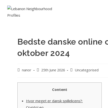
Bedste danske online 
oktober 2024
nanor
25th June 2026
Uncategorised
Content
Hvor meget er dansk spillelicens?:
CryptoLeo