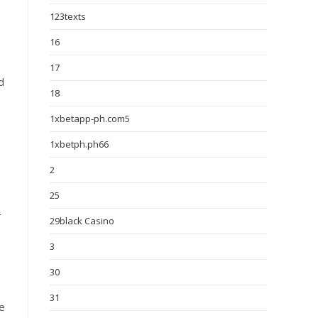
123texts
16
17
d
18
1xbetapp-ph.com5
1xbetph.ph66
2
25
r
29black Casino
3
30
31
de