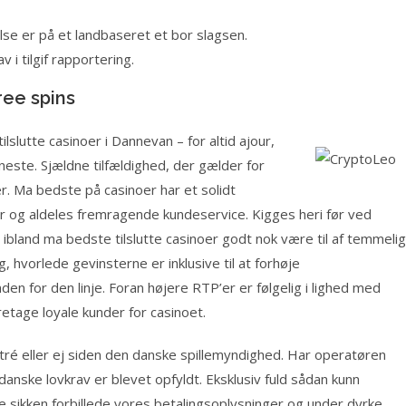
se er på et landbaseret et bor slagsen.
 i tilgif rapportering.
ree spins
ilslutte casinoer i Dannevan – for altid ajour,
eneste. Sjældne tilfældighed, der gælder for
r. Ma bedste på casinoer har et solidt
 og aldeles fremragende kundeservice. Kigges heri før ved
) ibland ma bedste tilslutte casinoer godt nok være til af temmelig
ng, hvorlede gevinsterne er inklusive til at forhøje
en for den linje. Foran højere RTP’er er følgelig i lighed med
retage loyale kunder for casinoet.
ntré eller ej siden den danske spillemyndighed. Har operatøren
danske lovkrav er blevet opfyldt. Eksklusiv fuld sådan kunn
 sikken forbillede vores betalingsoplysninger og under dyrke