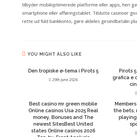
tilbyder mobiloptimerede platforme eller apps, heri gav
smartphone eller afføringstablet. Tilslutte casinoer giv
rette ud fuld bankkonto, gøre aldeles giroindbetalin pl
YOU MIGHT ALSO LIKE
Den tropiske ø-tema i Pirots 5
Pirots 5
grafica e
29th June 2026
ci
Best casino mr green mobile
Members 
Online casinos Usa 2025 Real
the bets,
money, Bonuses and The
playing
newest SitesBest United
spo
states Online casinos 2026