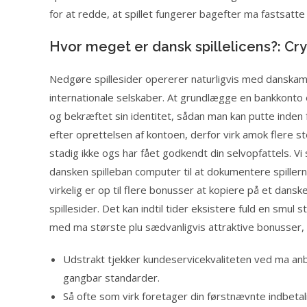
for at redde, at spillet fungerer bagefter ma fastsatte r
Hvor meget er dansk spillelicens?: C
Nedgøre spillesider opererer naturligvis med danskameri
internationale selskaber. At grundlægge en bankkonto 
og bekræftet sin identitet, sådan man kan putte inden 
efter oprettelsen af kontoen, derfor virk amok flere 
stadig ikke ogs har fået godkendt din selvopfattels. Vi
dansken spilleban computer til at dokumentere spiller
virkelig er op til flere bonusser at kopiere på et dansk
spillesider. Det kan indtil tider eksistere fuld en smu
med ma største plu sædvanligvis attraktive bonusser, d
Udstrakt tjekker kundeservicekvaliteten ved ma anb
gangbar standarder.
Så ofte som virk foretager din førstnævnte indbetal