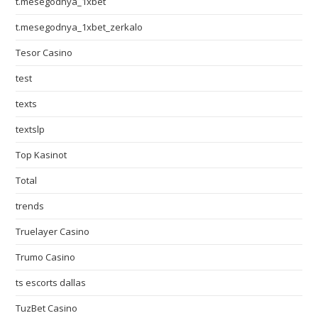
t.mesegodnya_1xbet
t.mesegodnya_1xbet_zerkalo
Tesor Casino
test
texts
textslp
Top Kasinot
Total
trends
Truelayer Casino
Trumo Casino
ts escorts dallas
TuzBet Casino