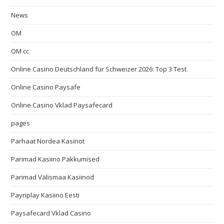
News
OM
OM cc
Online Casino Deutschland für Schweizer 2026: Top 3 Test
Online Casino Paysafe
Online Casino Vklad Paysafecard
pages
Parhaat Nordea Kasinot
Parimad Kasiino Pakkumised
Parimad Välismaa Kasiinod
Paynplay Kasiino Eesti
Paysafecard Vklad Casino