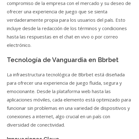
compromiso de la empresa con el mercado y su deseo de
ofrecer una experiencia de juego que se sienta
verdaderamente propia para los usuarios del país. Esto
incluye desde la redacción de los términos y condiciones
hasta las respuestas en el chat en vivo o por correo
electrónico.
Tecnología de Vanguardia en Bbrbet
La infraestructura tecnológica de Bbrbet está diseñada
para ofrecer una experiencia de juego fluida, segura y
emocionante. Desde la plataforma web hasta las
aplicaciones móviles, cada elemento está optimizado para
funcionar sin problemas en una variedad de dispositivos y
conexiones a internet, algo crucial en un país con
diversidad de conectividad.