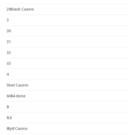
29black Casino
3
30
31
32
33
4
5bet Casino
6084 done
8
8,6
8ty8 Casino