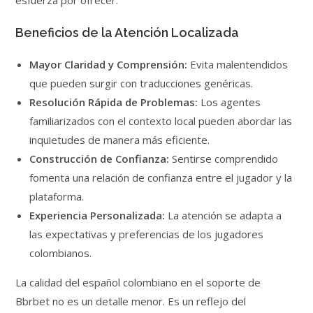
esfuerza por ofrecer.
Beneficios de la Atención Localizada
Mayor Claridad y Comprensión:
Evita malentendidos
que pueden surgir con traducciones genéricas.
Resolución Rápida de Problemas:
Los agentes
familiarizados con el contexto local pueden abordar las
inquietudes de manera más eficiente.
Construcción de Confianza:
Sentirse comprendido
fomenta una relación de confianza entre el jugador y la
plataforma.
Experiencia Personalizada:
La atención se adapta a
las expectativas y preferencias de los jugadores
colombianos.
La calidad del español colombiano en el soporte de
Bbrbet no es un detalle menor. Es un reflejo del