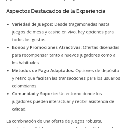
Aspectos Destacados de la Experiencia
Variedad de Juegos:
Desde tragamonedas hasta
juegos de mesa y casino en vivo, hay opciones para
todos los gustos.
Bonos y Promociones Atractivas:
Ofertas diseñadas
para recompensar tanto a nuevos jugadores como a
los habituales.
Métodos de Pago Adaptados:
Opciones de depósito
y retiro que facilitan las transacciones para los usuarios
colombianos.
Comunidad y Soporte:
Un entorno donde los
jugadores pueden interactuar y recibir asistencia de
calidad.
La combinación de una oferta de juegos robusta,