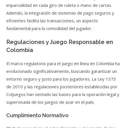
imparcialidad en cada giro de ruleta o mano de cartas.
Además, la integración de sistemas de pago seguros y
eficientes facilita las transacciones, un aspecto
fundamental para la comodidad del jugador.
Regulaciones y Juego Responsable en
Colombia
El marco regulatorio para el juego en línea en Colombia ha
evolucionado significativamente, buscando garantizar un
entorno seguro y justo para los jugadores. La Ley 1373
de 2010 y las regulaciones posteriores establecidas por
Coljuegos han sentado las bases para la operación legal y
supervisada de los juegos de azar en el país.
Cumplimiento Normativo