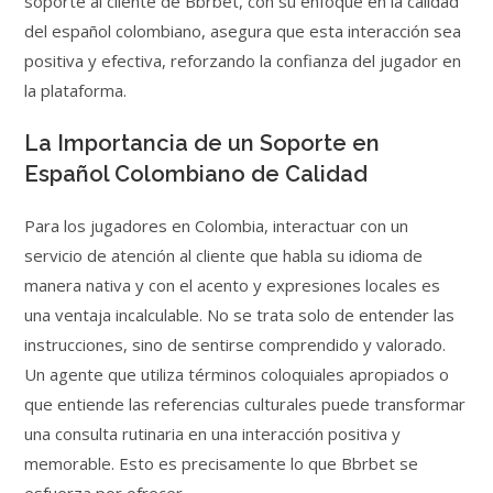
soporte al cliente de Bbrbet, con su enfoque en la calidad
del español colombiano, asegura que esta interacción sea
positiva y efectiva, reforzando la confianza del jugador en
la plataforma.
La Importancia de un Soporte en
Español Colombiano de Calidad
Para los jugadores en Colombia, interactuar con un
servicio de atención al cliente que habla su idioma de
manera nativa y con el acento y expresiones locales es
una ventaja incalculable. No se trata solo de entender las
instrucciones, sino de sentirse comprendido y valorado.
Un agente que utiliza términos coloquiales apropiados o
que entiende las referencias culturales puede transformar
una consulta rutinaria en una interacción positiva y
memorable. Esto es precisamente lo que Bbrbet se