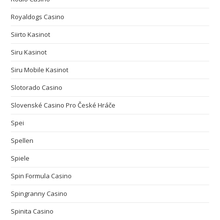
Royaldogs Casino
Siirto Kasinot
Siru Kasinot
Siru Mobile Kasinot
Slotorado Casino
Slovenské Casino Pro České Hráče
Spei
Spellen
Spiele
Spin Formula Casino
Spingranny Casino
Spinita Casino