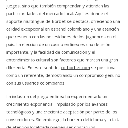
juegos, sino que también comprendan y atiendan las
particularidades del mercado local. Aquí es donde el
soporte multilingüe de Bbrbet se destaca, ofreciendo una
calidad excepcional en español colombiano y una atención
que resuena con las necesidades de los jugadores en el
país. La elección de un casino en línea es una decisión
importante, y la facilidad de comunicación y el
entendimiento cultural son factores que marcan una gran
diferencia. En este sentido,
co-bbrbet.com
se posiciona
como un referente, demostrando un compromiso genuino
con sus usuarios colombianos.
La industria del juego en línea ha experimentado un
crecimiento exponencial, impulsado por los avances
tecnológicos y una creciente aceptación por parte de los
consumidores. Sin embargo, la barrera del idioma y la falta
de atención localizada pueden ser obstáculos