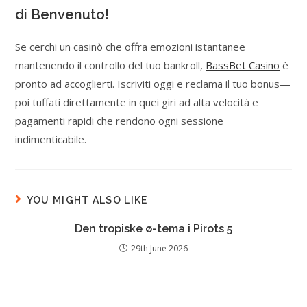
di Benvenuto!
Se cerchi un casinò che offra emozioni istantanee
mantenendo il controllo del tuo bankroll,
BassBet Casino
è
pronto ad accoglierti. Iscriviti oggi e reclama il tuo bonus—
poi tuffati direttamente in quei giri ad alta velocità e
pagamenti rapidi che rendono ogni sessione
indimenticabile.
YOU MIGHT ALSO LIKE
Den tropiske ø-tema i Pirots 5
29th June 2026