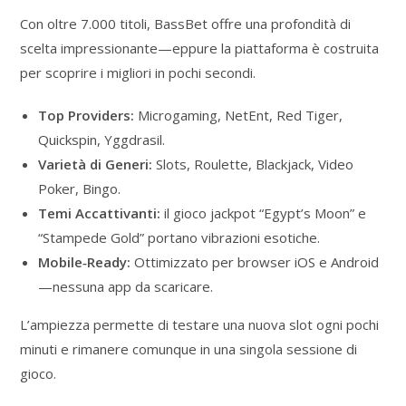
Con oltre 7.000 titoli, BassBet offre una profondità di
scelta impressionante—eppure la piattaforma è costruita
per scoprire i migliori in pochi secondi.
Top Providers:
Microgaming, NetEnt, Red Tiger,
Quickspin, Yggdrasil.
Varietà di Generi:
Slots, Roulette, Blackjack, Video
Poker, Bingo.
Temi Accattivanti:
il gioco jackpot “Egypt’s Moon” e
“Stampede Gold” portano vibrazioni esotiche.
Mobile‑Ready:
Ottimizzato per browser iOS e Android
—nessuna app da scaricare.
L’ampiezza permette di testare una nuova slot ogni pochi
minuti e rimanere comunque in una singola sessione di
gioco.