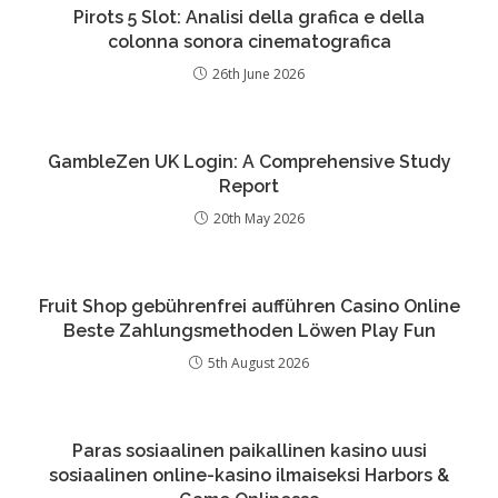
Pirots 5 Slot: Analisi della grafica e della
colonna sonora cinematografica
26th June 2026
GambleZen UK Login: A Comprehensive Study
Report
20th May 2026
Fruit Shop gebührenfrei aufführen Casino Online
Beste Zahlungsmethoden Löwen Play Fun
5th August 2026
Paras sosiaalinen paikallinen kasino uusi
sosiaalinen online-kasino ilmaiseksi Harbors &