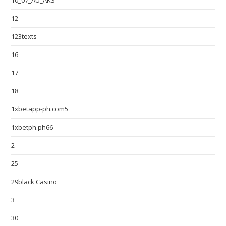
10_07_AU_AKS
12
123texts
16
17
18
1xbetapp-ph.com5
1xbetph.ph66
2
25
29black Casino
3
30