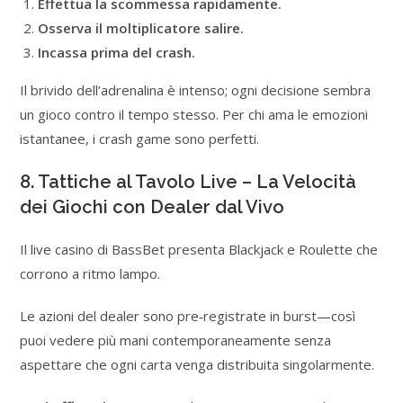
Effettua la scommessa rapidamente.
Osserva il moltiplicatore salire.
Incassa prima del crash.
Il brivido dell’adrenalina è intenso; ogni decisione sembra
un gioco contro il tempo stesso. Per chi ama le emozioni
istantanee, i crash game sono perfetti.
8. Tattiche al Tavolo Live – La Velocità
dei Giochi con Dealer dal Vivo
Il live casino di BassBet presenta Blackjack e Roulette che
corrono a ritmo lampo.
Le azioni del dealer sono pre‑registrate in burst—così
puoi vedere più mani contemporaneamente senza
aspettare che ogni carta venga distribuita singolarmente.