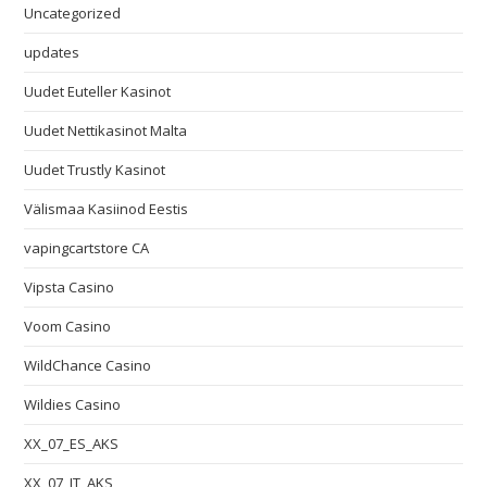
Uncategorized
updates
Uudet Euteller Kasinot
Uudet Nettikasinot Malta
Uudet Trustly Kasinot
Välismaa Kasiinod Eestis
vapingcartstore CA
Vipsta Casino
Voom Casino
WildChance Casino
Wildies Casino
XX_07_ES_AKS
XX_07_IT_AKS