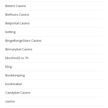
Betero Casino
Betfouru Casino
Betportal Casino
betting
BingoBongoStars Casino
Binnarybet Casino
bkschool2.ru 70
blog
Bookkeeping
bookmaker
Candybet Casino
casino