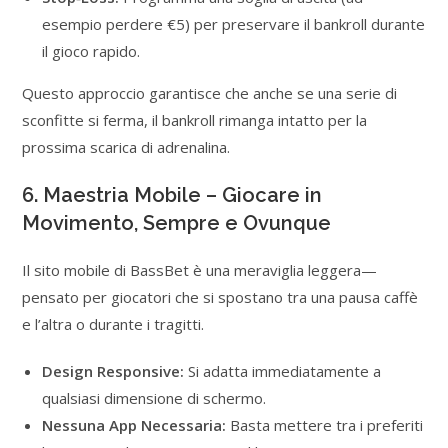
esempio perdere €5) per preservare il bankroll durante
il gioco rapido.
Questo approccio garantisce che anche se una serie di
sconfitte si ferma, il bankroll rimanga intatto per la
prossima scarica di adrenalina.
6. Maestria Mobile – Giocare in
Movimento, Sempre e Ovunque
Il sito mobile di BassBet è una meraviglia leggera—
pensato per giocatori che si spostano tra una pausa caffè
e l’altra o durante i tragitti.
Design Responsive:
Si adatta immediatamente a
qualsiasi dimensione di schermo.
Nessuna App Necessaria:
Basta mettere tra i preferiti