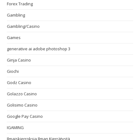
Forex Trading
Gambling
Gambling/Casino
Games
generative ai adobe photoshop 3
Ginja Casino
Giochi
Godz Casino
Golazzo Casino
Golisimo Casino
Google Pay Casino
IGAMING
Ilmaiskierroksia Ilman Kierrätystä