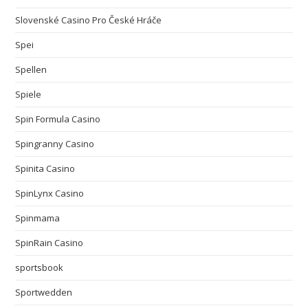
Slovenské Casino Pro České Hráče
Spei
Spellen
Spiele
Spin Formula Casino
Spingranny Casino
Spinita Casino
SpinLynx Casino
Spinmama
SpinRain Casino
sportsbook
Sportwedden