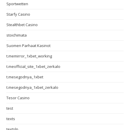
Sportwetten
Starfy Casino
Stealthbet Casino
stoichimata
Suomen Parhaat Kasinot
t.memirror_1xbet_working
t.meofficial_site_1xbet_zerkalo
t.mesegodnya_1xbet
t.mesegodnya_1xbet_zerkalo
Tesor Casino
test
texts
textslp