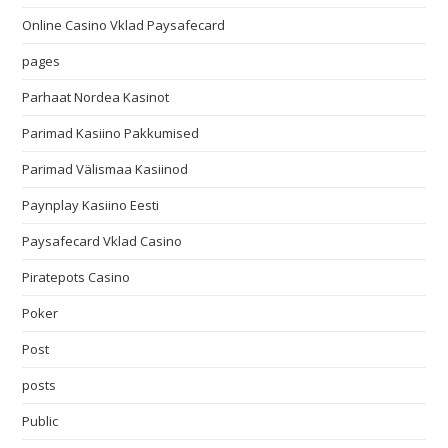
Online Casino Vklad Paysafecard
pages
Parhaat Nordea Kasinot
Parimad Kasiino Pakkumised
Parimad Välismaa Kasiinod
Paynplay Kasiino Eesti
Paysafecard Vklad Casino
Piratepots Casino
Poker
Post
posts
Public