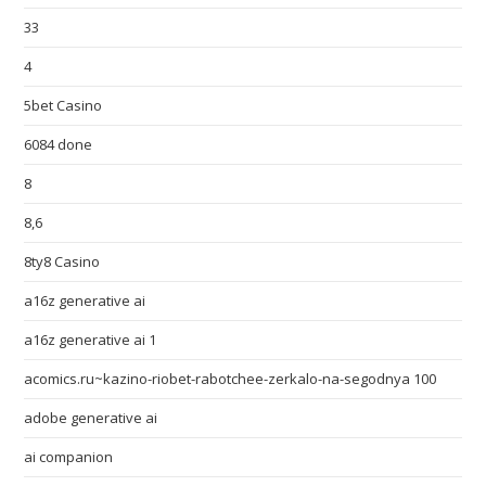
33
4
5bet Casino
6084 done
8
8,6
8ty8 Casino
a16z generative ai
a16z generative ai 1
acomics.ru~kazino-riobet-rabotchee-zerkalo-na-segodnya 100
adobe generative ai
ai companion