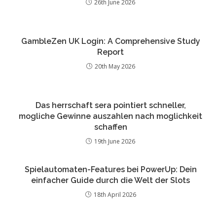
26th June 2026
GambleZen UK Login: A Comprehensive Study
Report
20th May 2026
Das herrschaft sera pointiert schneller,
mogliche Gewinne auszahlen nach moglichkeit
schaffen
19th June 2026
Spielautomaten-Features bei PowerUp: Dein
einfacher Guide durch die Welt der Slots
18th April 2026