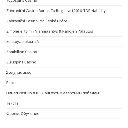
Yoyospins Casino
Zahraniční Casino Bonus Za Registraci 2026: TOP Nabídky
Zahraniční Casino Pro České Hráče
Zimpler ei toimi? Vianmääritys & Rahojen Palautus
zolotoyabloko.ru A
Zombillion Casino
Zuluspins Casino
Στοιχηματικές
Блог
Пинап казино в КЗ: Ваш путь к азартным победам!
Текста
Форекс Обучение