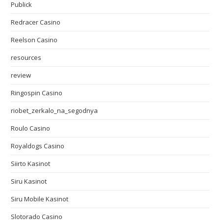
Publick
Redracer Casino
Reelson Casino
resources
review
Ringospin Casino
riobet_zerkalo_na_segodnya
Roulo Casino
Royaldogs Casino
Siirto Kasinot
Siru Kasinot
Siru Mobile Kasinot
Slotorado Casino