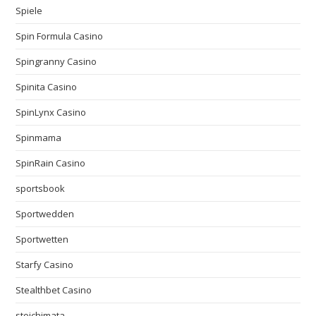
Spiele
Spin Formula Casino
Spingranny Casino
Spinita Casino
SpinLynx Casino
Spinmama
SpinRain Casino
sportsbook
Sportwedden
Sportwetten
Starfy Casino
Stealthbet Casino
stoichimata