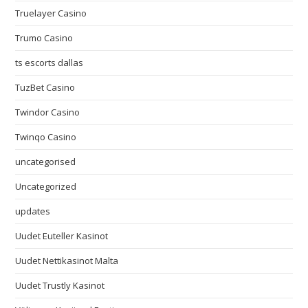
Truelayer Casino
Trumo Casino
ts escorts dallas
TuzBet Casino
Twindor Casino
Twinqo Casino
uncategorised
Uncategorized
updates
Uudet Euteller Kasinot
Uudet Nettikasinot Malta
Uudet Trustly Kasinot