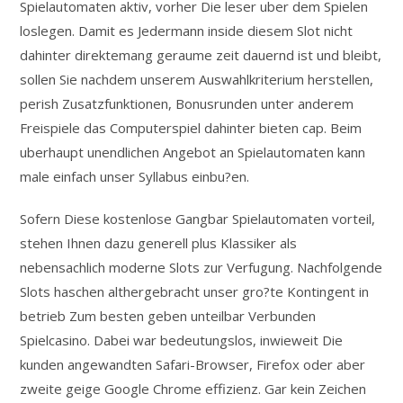
Spielautomaten aktiv, vorher Die leser uber dem Spielen
loslegen. Damit es Jedermann inside diesem Slot nicht
dahinter direktemang geraume zeit dauernd ist und bleibt,
sollen Sie nachdem unserem Auswahlkriterium herstellen,
perish Zusatzfunktionen, Bonusrunden unter anderem
Freispiele das Computerspiel dahinter bieten cap. Beim
uberhaupt unendlichen Angebot an Spielautomaten kann
male einfach unser Syllabus einbu?en.
Sofern Diese kostenlose Gangbar Spielautomaten vorteil,
stehen Ihnen dazu generell plus Klassiker als
nebensachlich moderne Slots zur Verfugung. Nachfolgende
Slots haschen althergebracht unser gro?te Kontingent in
betrieb Zum besten geben unteilbar Verbunden
Spielcasino. Dabei war bedeutungslos, inwieweit Die
kunden angewandten Safari-Browser, Firefox oder aber
zweite geige Google Chrome effizienz. Gar kein Zeichen