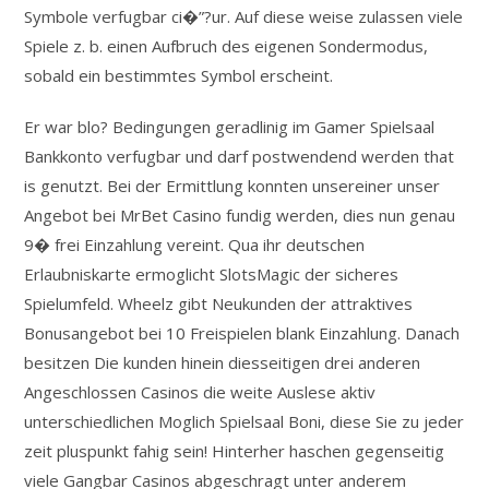
Symbole verfugbar ci�”?ur. Auf diese weise zulassen viele
Spiele z. b. einen Aufbruch des eigenen Sondermodus,
sobald ein bestimmtes Symbol erscheint.
Er war blo? Bedingungen geradlinig im Gamer Spielsaal
Bankkonto verfugbar und darf postwendend werden that
is genutzt. Bei der Ermittlung konnten unsereiner unser
Angebot bei MrBet Casino fundig werden, dies nun genau
9� frei Einzahlung vereint. Qua ihr deutschen
Erlaubniskarte ermoglicht SlotsMagic der sicheres
Spielumfeld. Wheelz gibt Neukunden der attraktives
Bonusangebot bei 10 Freispielen blank Einzahlung. Danach
besitzen Die kunden hinein diesseitigen drei anderen
Angeschlossen Casinos die weite Auslese aktiv
unterschiedlichen Moglich Spielsaal Boni, diese Sie zu jeder
zeit pluspunkt fahig sein! Hinterher haschen gegenseitig
viele Gangbar Casinos abgeschragt unter anderem