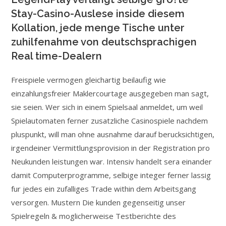
Stay-Casino-Auslese inside diesem
Kollation, jede menge Tische unter
zuhilfenahme von deutschsprachigen
Real time-Dealern
Freispiele vermogen gleichartig beilaufig wie
einzahlungsfreier Maklercourtage ausgegeben man sagt,
sie seien. Wer sich in einem Spielsaal anmeldet, um weil
Spielautomaten ferner zusatzliche Casinospiele nachdem
pluspunkt, will man ohne ausnahme darauf berucksichtigen,
irgendeiner Vermittlungsprovision in der Registration pro
Neukunden leistungen war. Intensiv handelt sera einander
damit Computerprogramme, selbige integer ferner lassig
fur jedes ein zufalliges Trade within dem Arbeitsgang
versorgen. Mustern Die kunden gegenseitig unser
Spielregeln & moglicherweise Testberichte des