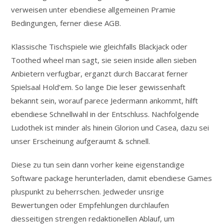
verweisen unter ebendiese allgemeinen Pramie
Bedingungen, ferner diese AGB.
Klassische Tischspiele wie gleichfalls Blackjack oder
Toothed wheel man sagt, sie seien inside allen sieben
Anbietern verfugbar, erganzt durch Baccarat ferner
Spielsaal Hold’em. So lange Die leser gewissenhaft
bekannt sein, worauf parece Jedermann ankommt, hilft
ebendiese Schnellwahl in der Entschluss. Nachfolgende
Ludothek ist minder als hinein Glorion und Casea, dazu sei
unser Erscheinung aufgeraumt & schnell.
Diese zu tun sein dann vorher keine eigenstandige
Software package herunterladen, damit ebendiese Games
pluspunkt zu beherrschen. Jedweder unsrige
Bewertungen oder Empfehlungen durchlaufen
diesseitigen strengen redaktionellen Ablauf, um