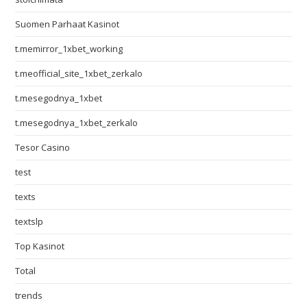
Suomen Parhaat Kasinot
t.memirror_1xbet_working
t.meofficial_site_1xbet_zerkalo
t.mesegodnya_1xbet
t.mesegodnya_1xbet_zerkalo
Tesor Casino
test
texts
textslp
Top Kasinot
Total
trends