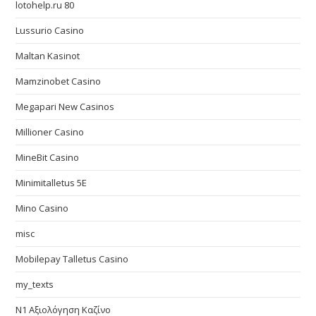
lotohelp.ru 80
Lussurio Casino
Maltan Kasinot
Mamzinobet Casino
Megapari New Casinos
Millioner Casino
MineBit Casino
Minimitalletus 5E
Mino Casino
misc
Mobilepay Talletus Casino
my_texts
N1 Αξιολόγηση Καζίνο