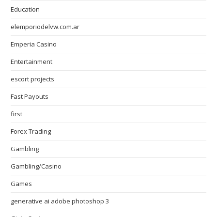
Education
elemporiodelvw.com.ar
Emperia Casino
Entertainment
escort projects
Fast Payouts
first
Forex Trading
Gambling
Gambling/Casino
Games
generative ai adobe photoshop 3