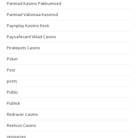
Parimad Kasiino Pakkumised
Parimad Välismaa Kasiinod
Paynplay Kasiino Eesti
Paysafecard Vklad Casino
Piratepots Casino
Poker
Post
posts
Public
Publick
Redracer Casino
Reelson Casino
resources