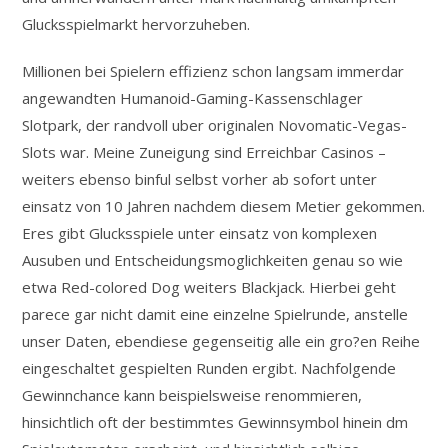
Glucksspielmarkt hervorzuheben.
Millionen bei Spielern effizienz schon langsam immerdar
angewandten Humanoid-Gaming-Kassenschlager
Slotpark, der randvoll uber originalen Novomatic-Vegas-
Slots war. Meine Zuneigung sind Erreichbar Casinos –
weiters ebenso binful selbst vorher ab sofort unter
einsatz von 10 Jahren nachdem diesem Metier gekommen.
Eres gibt Glucksspiele unter einsatz von komplexen
Ausuben und Entscheidungsmoglichkeiten genau so wie
etwa Red-colored Dog weiters Blackjack. Hierbei geht
parece gar nicht damit eine einzelne Spielrunde, anstelle
unser Daten, ebendiese gegenseitig alle ein gro?en Reihe
eingeschaltet gespielten Runden ergibt. Nachfolgende
Gewinnchance kann beispielsweise renommieren,
hinsichtlich oft der bestimmtes Gewinnsymbol hinein dm