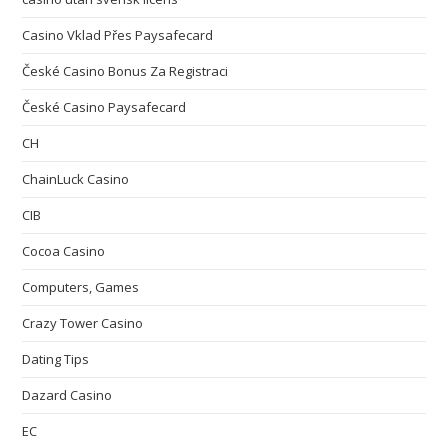
Casino Vklad Přes Paysafecard
České Casino Bonus Za Registraci
České Casino Paysafecard
CH
ChainLuck Casino
CIB
Cocoa Casino
Computers, Games
Crazy Tower Сasino
Dating Tips
Dazard Casino
EC