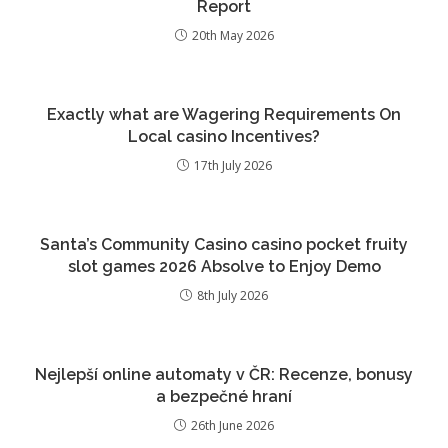
Report
20th May 2026
Exactly what are Wagering Requirements On
Local casino Incentives?
17th July 2026
Santa’s Community Casino casino pocket fruity
slot games 2026 Absolve to Enjoy Demo
8th July 2026
Nejlepší online automaty v ČR: Recenze, bonusy
a bezpečné hraní
26th June 2026