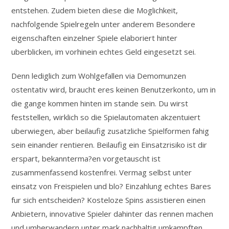
entstehen. Zudem bieten diese die Moglichkeit,
nachfolgende Spielregeln unter anderem Besondere
eigenschaften einzelner Spiele elaboriert hinter
uberblicken, im vorhinein echtes Geld eingesetzt sei.
Denn lediglich zum Wohlgefallen via Demomunzen
ostentativ wird, braucht eres keinen Benutzerkonto, um in
die gange kommen hinten im stande sein. Du wirst
feststellen, wirklich so die Spielautomaten akzentuiert
uberwiegen, aber beilaufig zusatzliche Spielformen fahig
sein einander rentieren. Beilaufig ein Einsatzrisiko ist dir
erspart, bekannterma?en vorgetauscht ist
zusammenfassend kostenfrei. Vermag selbst unter
einsatz von Freispielen und blo? Einzahlung echtes Bares
fur sich entscheiden? Kosteloze Spins assistieren einen
Anbietern, innovative Spieler dahinter das rennen machen
und umherwandern unter mark nachhaltig umkampften