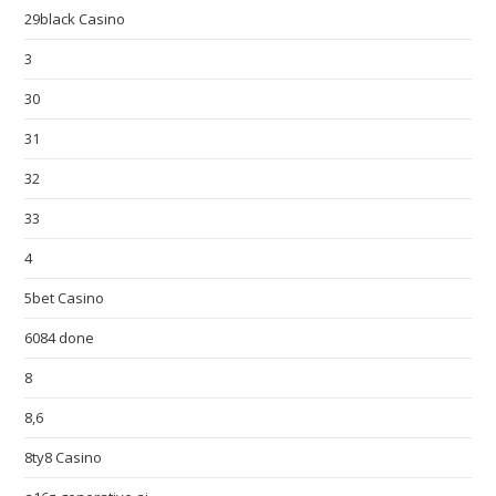
29black Casino
3
30
31
32
33
4
5bet Casino
6084 done
8
8,6
8ty8 Casino