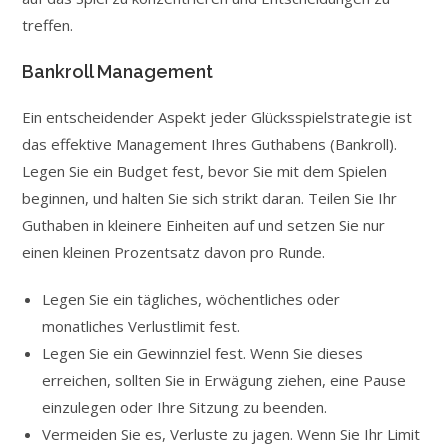
treffen.
Bankroll Management
Ein entscheidender Aspekt jeder Glücksspielstrategie ist
das effektive Management Ihres Guthabens (Bankroll).
Legen Sie ein Budget fest, bevor Sie mit dem Spielen
beginnen, und halten Sie sich strikt daran. Teilen Sie Ihr
Guthaben in kleinere Einheiten auf und setzen Sie nur
einen kleinen Prozentsatz davon pro Runde.
Legen Sie ein tägliches, wöchentliches oder
monatliches Verlustlimit fest.
Legen Sie ein Gewinnziel fest. Wenn Sie dieses
erreichen, sollten Sie in Erwägung ziehen, eine Pause
einzulegen oder Ihre Sitzung zu beenden.
Vermeiden Sie es, Verluste zu jagen. Wenn Sie Ihr Limit