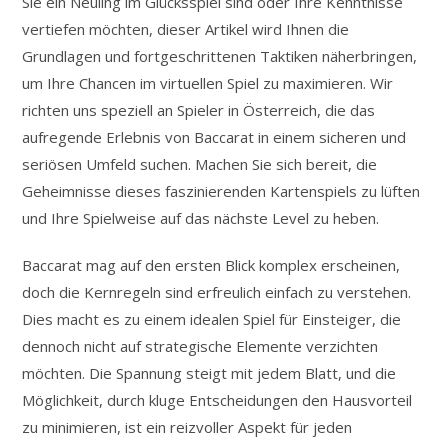
Sie ein Neuling im Glücksspiel sind oder Ihre Kenntnisse
vertiefen möchten, dieser Artikel wird Ihnen die
Grundlagen und fortgeschrittenen Taktiken näherbringen,
um Ihre Chancen im virtuellen Spiel zu maximieren. Wir
richten uns speziell an Spieler in Österreich, die das
aufregende Erlebnis von Baccarat in einem sicheren und
seriösen Umfeld suchen. Machen Sie sich bereit, die
Geheimnisse dieses faszinierenden Kartenspiels zu lüften
und Ihre Spielweise auf das nächste Level zu heben.
Baccarat mag auf den ersten Blick komplex erscheinen,
doch die Kernregeln sind erfreulich einfach zu verstehen.
Dies macht es zu einem idealen Spiel für Einsteiger, die
dennoch nicht auf strategische Elemente verzichten
möchten. Die Spannung steigt mit jedem Blatt, und die
Möglichkeit, durch kluge Entscheidungen den Hausvorteil
zu minimieren, ist ein reizvoller Aspekt für jeden