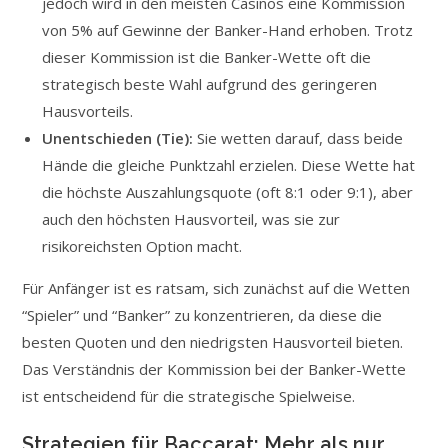
jedoch wird in den meisten Casinos eine Kommission
von 5% auf Gewinne der Banker-Hand erhoben. Trotz
dieser Kommission ist die Banker-Wette oft die
strategisch beste Wahl aufgrund des geringeren
Hausvorteils.
Unentschieden (Tie):
Sie wetten darauf, dass beide
Hände die gleiche Punktzahl erzielen. Diese Wette hat
die höchste Auszahlungsquote (oft 8:1 oder 9:1), aber
auch den höchsten Hausvorteil, was sie zur
risikoreichsten Option macht.
Für Anfänger ist es ratsam, sich zunächst auf die Wetten
“Spieler” und “Banker” zu konzentrieren, da diese die
besten Quoten und den niedrigsten Hausvorteil bieten.
Das Verständnis der Kommission bei der Banker-Wette
ist entscheidend für die strategische Spielweise.
Strategien für Baccarat: Mehr als nur