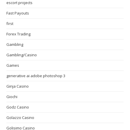
escort projects
Fast Payouts
first
Forex Trading
Gambling
Gambling/Casino
Games
generative ai adobe photoshop 3
Ginja Casino
Giochi
Godz Casino
Golazzo Casino
Golisimo Casino