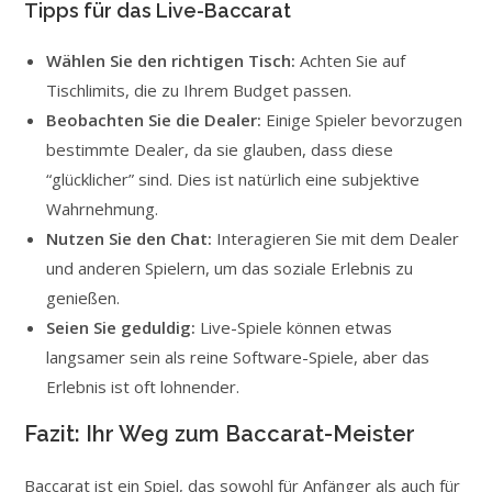
Tipps für das Live-Baccarat
Wählen Sie den richtigen Tisch:
Achten Sie auf
Tischlimits, die zu Ihrem Budget passen.
Beobachten Sie die Dealer:
Einige Spieler bevorzugen
bestimmte Dealer, da sie glauben, dass diese
“glücklicher” sind. Dies ist natürlich eine subjektive
Wahrnehmung.
Nutzen Sie den Chat:
Interagieren Sie mit dem Dealer
und anderen Spielern, um das soziale Erlebnis zu
genießen.
Seien Sie geduldig:
Live-Spiele können etwas
langsamer sein als reine Software-Spiele, aber das
Erlebnis ist oft lohnender.
Fazit: Ihr Weg zum Baccarat-Meister
Baccarat ist ein Spiel, das sowohl für Anfänger als auch für