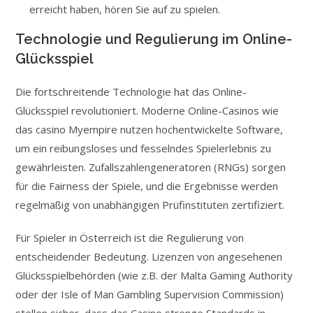
erreicht haben, hören Sie auf zu spielen.
Technologie und Regulierung im Online-
Glücksspiel
Die fortschreitende Technologie hat das Online-
Glücksspiel revolutioniert. Moderne Online-Casinos wie
das casino Myempire nutzen hochentwickelte Software,
um ein reibungsloses und fesselndes Spielerlebnis zu
gewährleisten. Zufallszahlengeneratoren (RNGs) sorgen
für die Fairness der Spiele, und die Ergebnisse werden
regelmäßig von unabhängigen Prüfinstituten zertifiziert.
Für Spieler in Österreich ist die Regulierung von
entscheidender Bedeutung. Lizenzen von angesehenen
Glücksspielbehörden (wie z.B. der Malta Gaming Authority
oder der Isle of Man Gambling Supervision Commission)