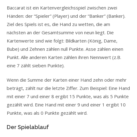
Baccarat ist ein Kartenvergleichsspiel zwischen zwei
Händen: der “Spieler” (Player) und der “Banker” (Banker).
Ziel des Spiels ist es, die Hand zu wetten, die am
nächsten an der Gesamtsumme von neun liegt. Die
Kartenwerte sind wie folgt: Bildkarten (König, Dame,
Bube) und Zehnen zählen null Punkte. Asse zählen einen
Punkt. Alle anderen Karten zählen ihren Nennwert (z.B.
eine 7 zählt sieben Punkte).
Wenn die Summe der Karten einer Hand zehn oder mehr
beträgt, zählt nur die letzte Ziffer. Zum Beispiel: Eine Hand
mit einer 7 und einer 8 ergibt 15 Punkte, was als 5 Punkte
gezählt wird. Eine Hand mit einer 9 und einer 1 ergibt 10
Punkte, was als 0 Punkte gezählt wird.
Der Spielablauf