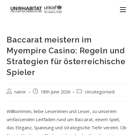
Baccarat meistern im
Myempire Casino: Regeln und
Strategien für österreichische
Spieler
nanor
18th June 2026
Uncategorised
Willkommen, liebe Leserinnen und Leser, zu unserem
umfassenden Leitfaden rund um Baccarat, einem Spiel,
das Eleganz, Spannung und strategische Tiefe vereint. Ob