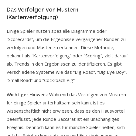
Das Verfolgen von Mustern
(Kartenverfolgung)
Einige Spieler nutzen spezielle Diagramme oder
“Scorecards”, um die Ergebnisse vergangener Runden zu
verfolgen und Muster zu erkennen. Diese Methode,
bekannt als “Kartenverfolgung” oder “Scoring”, zielt darauf
ab, Trends in den Ergebnissen zu identifizieren. Es gibt
verschiedene Systeme wie das “Big Road”, “Big Eye Boy”,
“Small Road” und “Cockroach Pig”.
Wichtiger Hinweis:
Während das Verfolgen von Mustern
für einige Spieler unterhaltsam sein kann, ist es
wissenschaftlich nicht erwiesen, dass es den Hausvorteil
beeinflusst. Jede Runde Baccarat ist ein unabhängiges
Ereignis. Dennoch kann es für manche Spieler helfen, sich
auf das Spiel zu konzentrieren und Entscheidungen zu