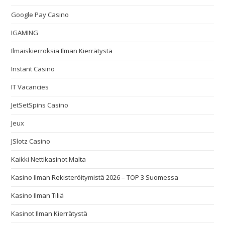
Google Pay Casino
IGAMING
Ilmaiskierroksia Ilman Kierrätystä
Instant Casino
IT Vacancies
JetSetSpins Casino
Jeux
JSlotz Casino
Kaikki Nettikasinot Malta
Kasino Ilman Rekisteröitymistä 2026 – TOP 3 Suomessa
Kasino Ilman Tiliä
Kasinot Ilman Kierrätystä