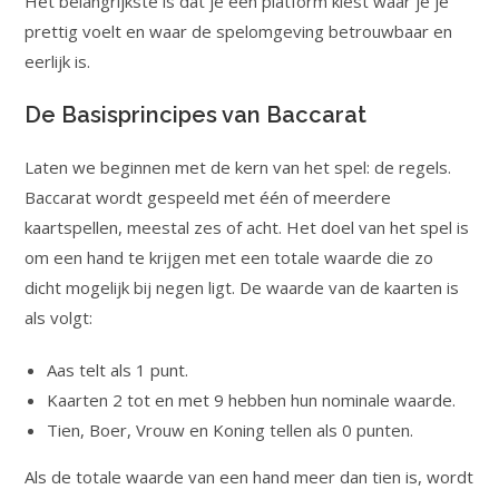
Het belangrijkste is dat je een platform kiest waar je je
prettig voelt en waar de spelomgeving betrouwbaar en
eerlijk is.
De Basisprincipes van Baccarat
Laten we beginnen met de kern van het spel: de regels.
Baccarat wordt gespeeld met één of meerdere
kaartspellen, meestal zes of acht. Het doel van het spel is
om een hand te krijgen met een totale waarde die zo
dicht mogelijk bij negen ligt. De waarde van de kaarten is
als volgt:
Aas telt als 1 punt.
Kaarten 2 tot en met 9 hebben hun nominale waarde.
Tien, Boer, Vrouw en Koning tellen als 0 punten.
Als de totale waarde van een hand meer dan tien is, wordt