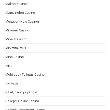
Maltan Kasinot
Mamzinobet Casino
Megapari New Casinos
Millioner Casino
MineBit Casino
Minimitalletus 5E
Mino Casino
misc
Mobilepay Talletus Casino
my_texts
N1 Αξιολόγηση Καζίνο
Nejlepsi Online Kasina
Nejlepší Zahraniční Casino