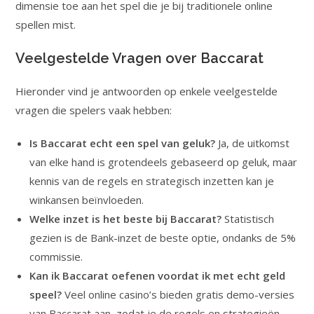
dimensie toe aan het spel die je bij traditionele online
spellen mist.
Veelgestelde Vragen over Baccarat
Hieronder vind je antwoorden op enkele veelgestelde
vragen die spelers vaak hebben:
Is Baccarat echt een spel van geluk?
Ja, de uitkomst
van elke hand is grotendeels gebaseerd op geluk, maar
kennis van de regels en strategisch inzetten kan je
winkansen beïnvloeden.
Welke inzet is het beste bij Baccarat?
Statistisch
gezien is de Bank-inzet de beste optie, ondanks de 5%
commissie.
Kan ik Baccarat oefenen voordat ik met echt geld
speel?
Veel online casino’s bieden gratis demo-versies
van Baccarat aan, zodat je de regels en strategieën