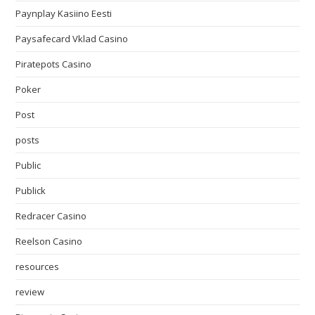
Paynplay Kasiino Eesti
Paysafecard Vklad Casino
Piratepots Casino
Poker
Post
posts
Public
Publick
Redracer Casino
Reelson Casino
resources
review