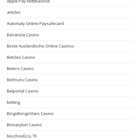
Apple Pay Nettikasinot
articles
Automaty Online Paysafecard
Bananzia Casino
Beste Ausländische Online Casinos
Betcleo Casino
Betero Casino
Betfouru Casino
Betportal Casino
betting
BingoBongoStars Casino
Binnarybet Casino
bkschool2.ru 70