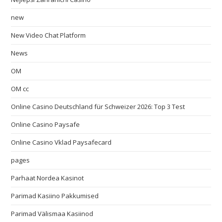
new
New Video Chat Platform
News
OM
OM cc
Online Casino Deutschland für Schweizer 2026: Top 3 Test
Online Casino Paysafe
Online Casino Vklad Paysafecard
pages
Parhaat Nordea Kasinot
Parimad Kasiino Pakkumised
Parimad Välismaa Kasiinod