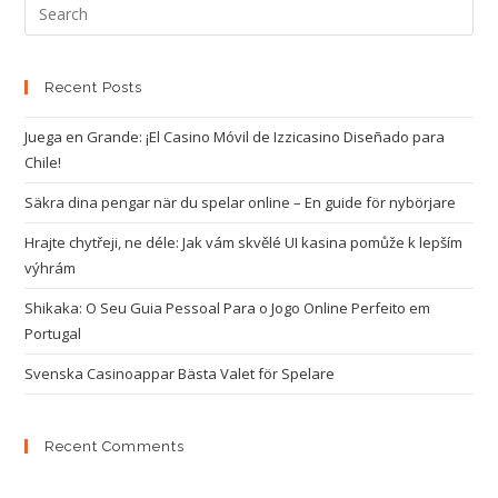
Recent Posts
Juega en Grande: ¡El Casino Móvil de Izzicasino Diseñado para
Chile!
Säkra dina pengar när du spelar online – En guide för nybörjare
Hrajte chytřeji, ne déle: Jak vám skvělé UI kasina pomůže k lepším
výhrám
Shikaka: O Seu Guia Pessoal Para o Jogo Online Perfeito em
Portugal
Svenska Casinoappar Bästa Valet för Spelare
Recent Comments