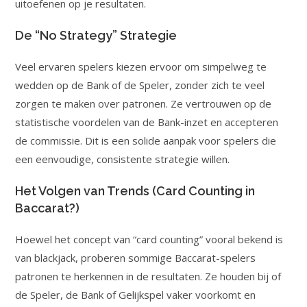
uitoefenen op je resultaten.
De “No Strategy” Strategie
Veel ervaren spelers kiezen ervoor om simpelweg te
wedden op de Bank of de Speler, zonder zich te veel
zorgen te maken over patronen. Ze vertrouwen op de
statistische voordelen van de Bank-inzet en accepteren
de commissie. Dit is een solide aanpak voor spelers die
een eenvoudige, consistente strategie willen.
Het Volgen van Trends (Card Counting in
Baccarat?)
Hoewel het concept van “card counting” vooral bekend is
van blackjack, proberen sommige Baccarat-spelers
patronen te herkennen in de resultaten. Ze houden bij of
de Speler, de Bank of Gelijkspel vaker voorkomt en