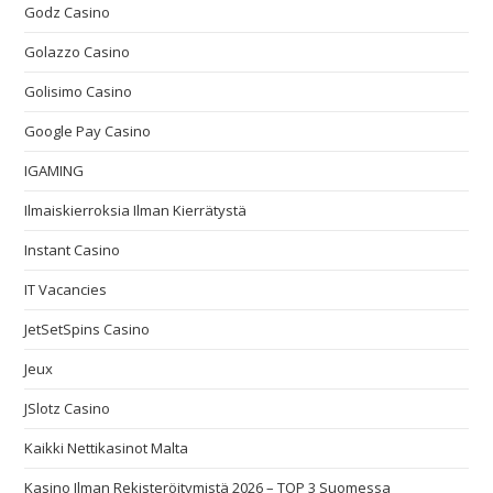
Godz Casino
Golazzo Casino
Golisimo Casino
Google Pay Casino
IGAMING
Ilmaiskierroksia Ilman Kierrätystä
Instant Casino
IT Vacancies
JetSetSpins Casino
Jeux
JSlotz Casino
Kaikki Nettikasinot Malta
Kasino Ilman Rekisteröitymistä 2026 – TOP 3 Suomessa