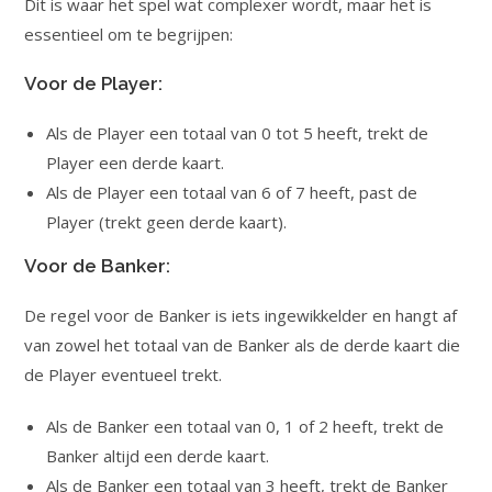
Dit is waar het spel wat complexer wordt, maar het is
essentieel om te begrijpen:
Voor de Player:
Als de Player een totaal van 0 tot 5 heeft, trekt de
Player een derde kaart.
Als de Player een totaal van 6 of 7 heeft, past de
Player (trekt geen derde kaart).
Voor de Banker:
De regel voor de Banker is iets ingewikkelder en hangt af
van zowel het totaal van de Banker als de derde kaart die
de Player eventueel trekt.
Als de Banker een totaal van 0, 1 of 2 heeft, trekt de
Banker altijd een derde kaart.
Als de Banker een totaal van 3 heeft, trekt de Banker