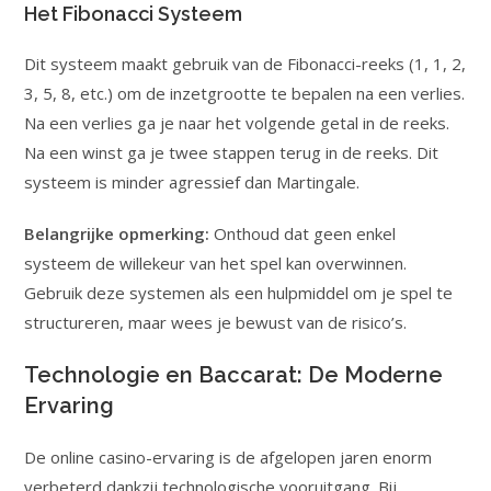
Het Fibonacci Systeem
Dit systeem maakt gebruik van de Fibonacci-reeks (1, 1, 2,
3, 5, 8, etc.) om de inzetgrootte te bepalen na een verlies.
Na een verlies ga je naar het volgende getal in de reeks.
Na een winst ga je twee stappen terug in de reeks. Dit
systeem is minder agressief dan Martingale.
Belangrijke opmerking:
Onthoud dat geen enkel
systeem de willekeur van het spel kan overwinnen.
Gebruik deze systemen als een hulpmiddel om je spel te
structureren, maar wees je bewust van de risico’s.
Technologie en Baccarat: De Moderne
Ervaring
De online casino-ervaring is de afgelopen jaren enorm
verbeterd dankzij technologische vooruitgang. Bij