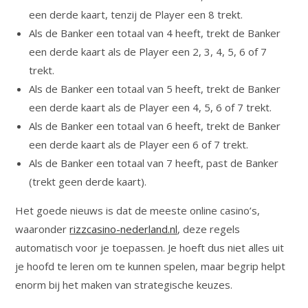
een derde kaart, tenzij de Player een 8 trekt.
Als de Banker een totaal van 4 heeft, trekt de Banker
een derde kaart als de Player een 2, 3, 4, 5, 6 of 7
trekt.
Als de Banker een totaal van 5 heeft, trekt de Banker
een derde kaart als de Player een 4, 5, 6 of 7 trekt.
Als de Banker een totaal van 6 heeft, trekt de Banker
een derde kaart als de Player een 6 of 7 trekt.
Als de Banker een totaal van 7 heeft, past de Banker
(trekt geen derde kaart).
Het goede nieuws is dat de meeste online casino’s,
waaronder
rizzcasino-nederland.nl
, deze regels
automatisch voor je toepassen. Je hoeft dus niet alles uit
je hoofd te leren om te kunnen spelen, maar begrip helpt
enorm bij het maken van strategische keuzes.