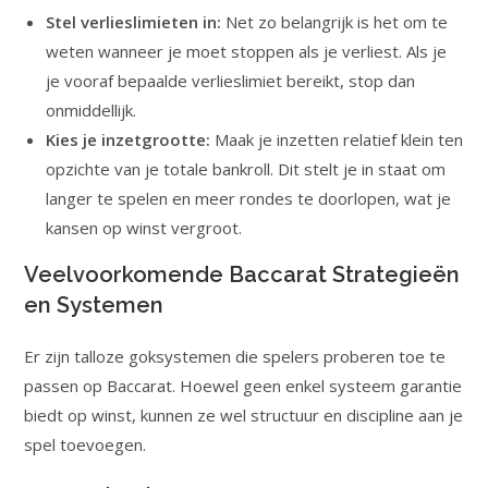
Stel verlieslimieten in:
Net zo belangrijk is het om te
weten wanneer je moet stoppen als je verliest. Als je
je vooraf bepaalde verlieslimiet bereikt, stop dan
onmiddellijk.
Kies je inzetgrootte:
Maak je inzetten relatief klein ten
opzichte van je totale bankroll. Dit stelt je in staat om
langer te spelen en meer rondes te doorlopen, wat je
kansen op winst vergroot.
Veelvoorkomende Baccarat Strategieën
en Systemen
Er zijn talloze goksystemen die spelers proberen toe te
passen op Baccarat. Hoewel geen enkel systeem garantie
biedt op winst, kunnen ze wel structuur en discipline aan je
spel toevoegen.