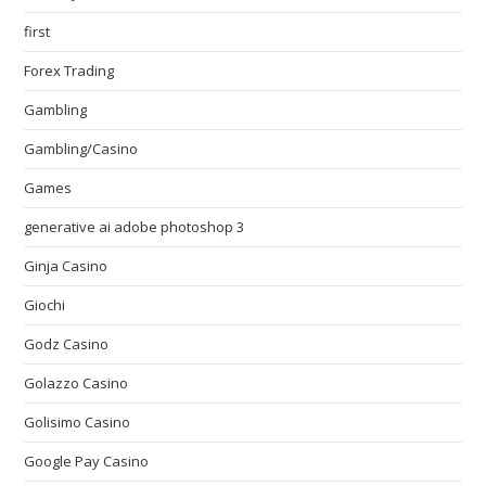
first
Forex Trading
Gambling
Gambling/Casino
Games
generative ai adobe photoshop 3
Ginja Casino
Giochi
Godz Casino
Golazzo Casino
Golisimo Casino
Google Pay Casino