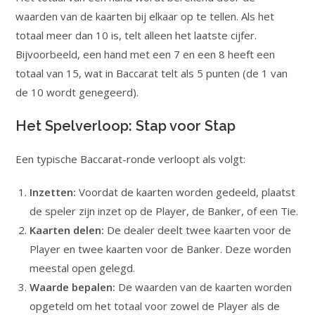
waarden van de kaarten bij elkaar op te tellen. Als het
totaal meer dan 10 is, telt alleen het laatste cijfer.
Bijvoorbeeld, een hand met een 7 en een 8 heeft een
totaal van 15, wat in Baccarat telt als 5 punten (de 1 van
de 10 wordt genegeerd).
Het Spelverloop: Stap voor Stap
Een typische Baccarat-ronde verloopt als volgt:
Inzetten:
Voordat de kaarten worden gedeeld, plaatst
de speler zijn inzet op de Player, de Banker, of een Tie.
Kaarten delen:
De dealer deelt twee kaarten voor de
Player en twee kaarten voor de Banker. Deze worden
meestal open gelegd.
Waarde bepalen:
De waarden van de kaarten worden
opgeteld om het totaal voor zowel de Player als de