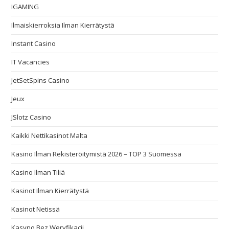
IGAMING
Ilmaiskierroksia Ilman Kierrätystä
Instant Casino
IT Vacancies
JetSetSpins Casino
Jeux
JSlotz Casino
Kaikki Nettikasinot Malta
Kasino Ilman Rekisteröitymistä 2026 – TOP 3 Suomessa
Kasino Ilman Tiliä
Kasinot Ilman Kierrätystä
Kasinot Netissä
Kasyno Bez Weryfikacji