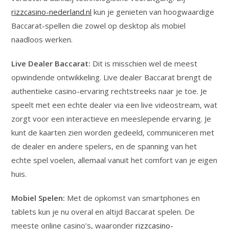
rizzcasino-nederland.nl
kun je genieten van hoogwaardige
Baccarat-spellen die zowel op desktop als mobiel
naadloos werken.
Live Dealer Baccarat:
Dit is misschien wel de meest
opwindende ontwikkeling. Live dealer Baccarat brengt de
authentieke casino-ervaring rechtstreeks naar je toe. Je
speelt met een echte dealer via een live videostream, wat
zorgt voor een interactieve en meeslepende ervaring. Je
kunt de kaarten zien worden gedeeld, communiceren met
de dealer en andere spelers, en de spanning van het
echte spel voelen, allemaal vanuit het comfort van je eigen
huis.
Mobiel Spelen:
Met de opkomst van smartphones en
tablets kun je nu overal en altijd Baccarat spelen. De
meeste online casino’s, waaronder
rizzcasino-