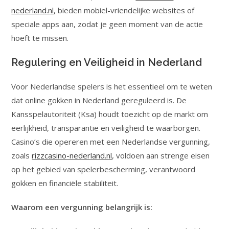
nederland.nl
, bieden mobiel-vriendelijke websites of
speciale apps aan, zodat je geen moment van de actie
hoeft te missen.
Regulering en Veiligheid in Nederland
Voor Nederlandse spelers is het essentieel om te weten
dat online gokken in Nederland gereguleerd is. De
Kansspelautoriteit (Ksa) houdt toezicht op de markt om
eerlijkheid, transparantie en veiligheid te waarborgen.
Casino’s die opereren met een Nederlandse vergunning,
zoals
rizzcasino-nederland.nl
, voldoen aan strenge eisen
op het gebied van spelerbescherming, verantwoord
gokken en financiële stabiliteit.
Waarom een vergunning belangrijk is: