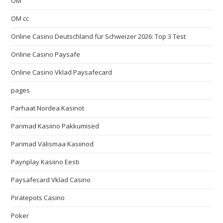
OM
OM cc
Online Casino Deutschland für Schweizer 2026: Top 3 Test
Online Casino Paysafe
Online Casino Vklad Paysafecard
pages
Parhaat Nordea Kasinot
Parimad Kasiino Pakkumised
Parimad Välismaa Kasiinod
Paynplay Kasiino Eesti
Paysafecard Vklad Casino
Piratepots Casino
Poker