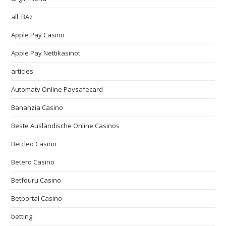
all_BAz
Apple Pay Casino
Apple Pay Nettikasinot
articles
Automaty Online Paysafecard
Bananzia Casino
Beste Ausländische Online Casinos
Betcleo Casino
Betero Casino
Betfouru Casino
Betportal Casino
betting