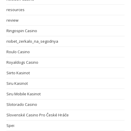
resources
review
Ringospin Casino
riobet_zerkalo_na_segodnya
Roulo Casino
Royaldogs Casino
Siirto Kasinot
Siru Kasinot
Siru Mobile Kasinot
Slotorado Casino
Slovenské Casino Pro České Hráče
Spei