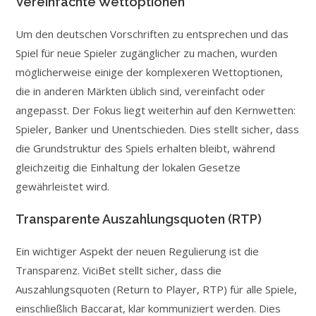
Vereinfachte Wettoptionen
Um den deutschen Vorschriften zu entsprechen und das
Spiel für neue Spieler zugänglicher zu machen, wurden
möglicherweise einige der komplexeren Wettoptionen,
die in anderen Märkten üblich sind, vereinfacht oder
angepasst. Der Fokus liegt weiterhin auf den Kernwetten:
Spieler, Banker und Unentschieden. Dies stellt sicher, dass
die Grundstruktur des Spiels erhalten bleibt, während
gleichzeitig die Einhaltung der lokalen Gesetze
gewährleistet wird.
Transparente Auszahlungsquoten (RTP)
Ein wichtiger Aspekt der neuen Regulierung ist die
Transparenz. ViciBet stellt sicher, dass die
Auszahlungsquoten (Return to Player, RTP) für alle Spiele,
einschließlich Baccarat, klar kommuniziert werden. Dies