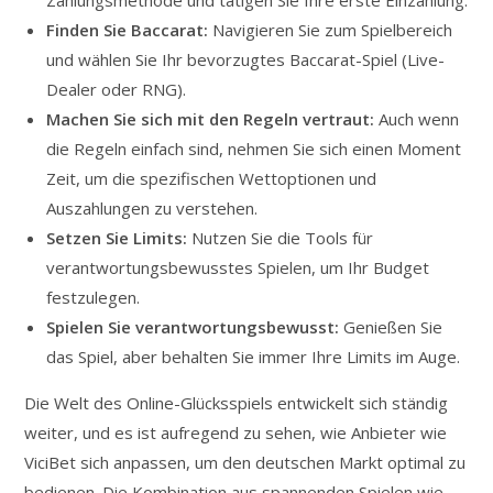
Zahlungsmethode und tätigen Sie Ihre erste Einzahlung.
Finden Sie Baccarat:
Navigieren Sie zum Spielbereich
und wählen Sie Ihr bevorzugtes Baccarat-Spiel (Live-
Dealer oder RNG).
Machen Sie sich mit den Regeln vertraut:
Auch wenn
die Regeln einfach sind, nehmen Sie sich einen Moment
Zeit, um die spezifischen Wettoptionen und
Auszahlungen zu verstehen.
Setzen Sie Limits:
Nutzen Sie die Tools für
verantwortungsbewusstes Spielen, um Ihr Budget
festzulegen.
Spielen Sie verantwortungsbewusst:
Genießen Sie
das Spiel, aber behalten Sie immer Ihre Limits im Auge.
Die Welt des Online-Glücksspiels entwickelt sich ständig
weiter, und es ist aufregend zu sehen, wie Anbieter wie
ViciBet sich anpassen, um den deutschen Markt optimal zu
bedienen. Die Kombination aus spannenden Spielen wie