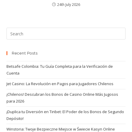
24th July 2026
Recent Posts
Betsafe Colombia: Tu Guía Completa para la Verificación de
Cuenta
Jet Casino: La Revolución en Pagos para Jugadores Chilenos
¡Chilenos! Descubran los Bonos de Casino Online Más Jugosos
para 2026
¡Duplica tu Diversión en Tinbet: El Poder de los Bonos de Segundo
Depósito!
Winstoria: Twoje Bezpieczne Miejsce w Świecie Kasyn Online