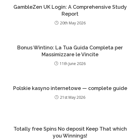
GambleZen UK Login: A Comprehensive Study
Report
20th May 2026
Bonus Wintino: La Tua Guida Completa per
Massimizzare le Vincite
11th June 2026
Polskie kasyno internetowe — complete guide
21st May 2026
Totally free Spins No deposit Keep That which
you Winnings!