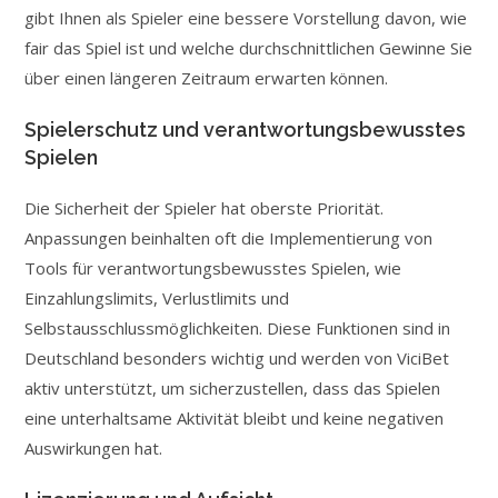
gibt Ihnen als Spieler eine bessere Vorstellung davon, wie
fair das Spiel ist und welche durchschnittlichen Gewinne Sie
über einen längeren Zeitraum erwarten können.
Spielerschutz und verantwortungsbewusstes
Spielen
Die Sicherheit der Spieler hat oberste Priorität.
Anpassungen beinhalten oft die Implementierung von
Tools für verantwortungsbewusstes Spielen, wie
Einzahlungslimits, Verlustlimits und
Selbstausschlussmöglichkeiten. Diese Funktionen sind in
Deutschland besonders wichtig und werden von ViciBet
aktiv unterstützt, um sicherzustellen, dass das Spielen
eine unterhaltsame Aktivität bleibt und keine negativen
Auswirkungen hat.