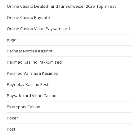
Online Casino Deutschland für Schweizer 2026: Top 3 Test
Online Casino Paysafe
Online Casino Vklad Paysafecard
pages
Parhaat Nordea Kasinot
Parimad Kasiino Pakkumised
Parimad Välismaa Kasiinod
Paynplay Kasiino Eesti
Paysafecard Vklad Casino
Piratepots Casino
Poker
Post