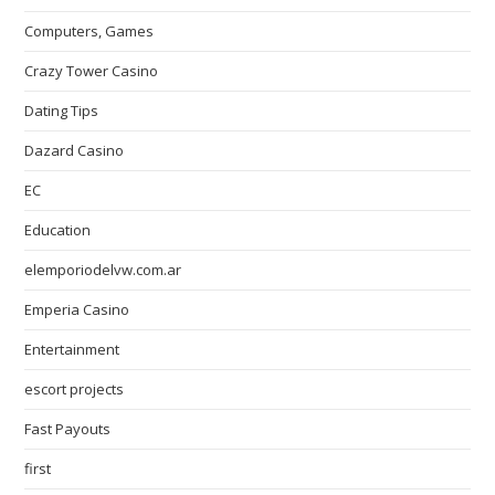
Computers, Games
Crazy Tower Сasino
Dating Tips
Dazard Casino
EC
Education
elemporiodelvw.com.ar
Emperia Casino
Entertainment
escort projects
Fast Payouts
first