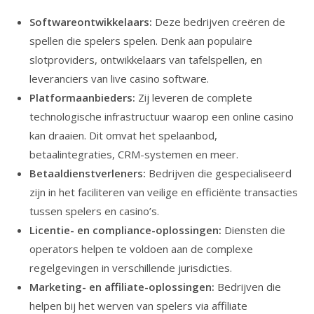
Softwareontwikkelaars:
Deze bedrijven creëren de
spellen die spelers spelen. Denk aan populaire
slotproviders, ontwikkelaars van tafelspellen, en
leveranciers van live casino software.
Platformaanbieders:
Zij leveren de complete
technologische infrastructuur waarop een online casino
kan draaien. Dit omvat het spelaanbod,
betaalintegraties, CRM-systemen en meer.
Betaaldienstverleners:
Bedrijven die gespecialiseerd
zijn in het faciliteren van veilige en efficiënte transacties
tussen spelers en casino’s.
Licentie- en compliance-oplossingen:
Diensten die
operators helpen te voldoen aan de complexe
regelgevingen in verschillende jurisdicties.
Marketing- en affiliate-oplossingen:
Bedrijven die
helpen bij het werven van spelers via affiliate