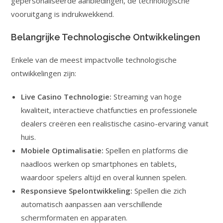
gepersonaliseerde aanbiedingen, de technologische
vooruitgang is indrukwekkend.
Belangrijke Technologische Ontwikkelingen
Enkele van de meest impactvolle technologische
ontwikkelingen zijn:
Live Casino Technologie:
Streaming van hoge
kwaliteit, interactieve chatfuncties en professionele
dealers creëren een realistische casino-ervaring vanuit
huis.
Mobiele Optimalisatie:
Spellen en platforms die
naadloos werken op smartphones en tablets,
waardoor spelers altijd en overal kunnen spelen.
Responsieve Spelontwikkeling:
Spellen die zich
automatisch aanpassen aan verschillende
schermformaten en apparaten.