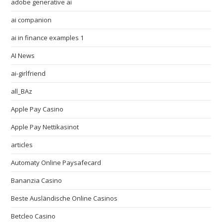
adobe generative ai
ai companion
ai in finance examples 1
AI News
ai-girlfriend
all_BAz
Apple Pay Casino
Apple Pay Nettikasinot
articles
Automaty Online Paysafecard
Bananzia Casino
Beste Ausländische Online Casinos
Betcleo Casino