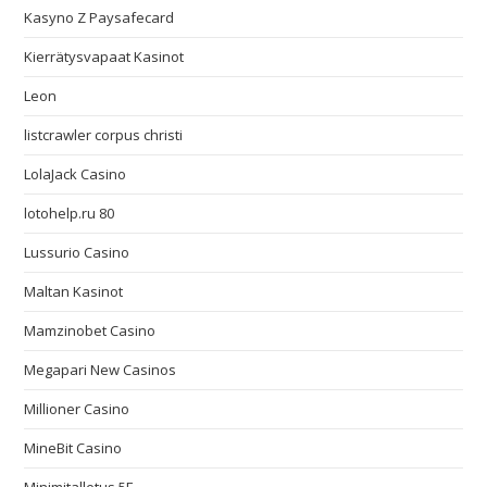
Kasyno Z Paysafecard
Kierrätysvapaat Kasinot
Leon
listcrawler corpus christi
LolaJack Casino
lotohelp.ru 80
Lussurio Casino
Maltan Kasinot
Mamzinobet Casino
Megapari New Casinos
Millioner Casino
MineBit Casino