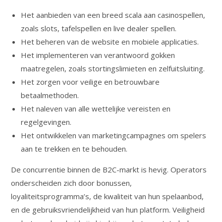
Het aanbieden van een breed scala aan casinospellen,
zoals slots, tafelspellen en live dealer spellen.
Het beheren van de website en mobiele applicaties.
Het implementeren van verantwoord gokken
maatregelen, zoals stortingslimieten en zelfuitsluiting.
Het zorgen voor veilige en betrouwbare
betaalmethoden.
Het naleven van alle wettelijke vereisten en
regelgevingen.
Het ontwikkelen van marketingcampagnes om spelers
aan te trekken en te behouden.
De concurrentie binnen de B2C-markt is hevig. Operators
onderscheiden zich door bonussen,
loyaliteitsprogramma’s, de kwaliteit van hun spelaanbod,
en de gebruiksvriendelijkheid van hun platform. Veiligheid