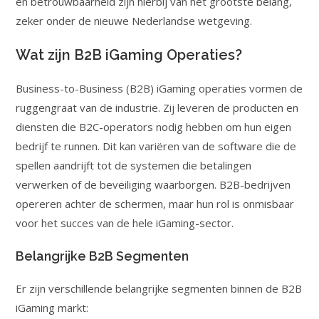
en betrouwbaarheid zijn hierbij van het grootste belang,
zeker onder de nieuwe Nederlandse wetgeving.
Wat zijn B2B iGaming Operaties?
Business-to-Business (B2B) iGaming operaties vormen de
ruggengraat van de industrie. Zij leveren de producten en
diensten die B2C-operators nodig hebben om hun eigen
bedrijf te runnen. Dit kan variëren van de software die de
spellen aandrijft tot de systemen die betalingen
verwerken of de beveiliging waarborgen. B2B-bedrijven
opereren achter de schermen, maar hun rol is onmisbaar
voor het succes van de hele iGaming-sector.
Belangrijke B2B Segmenten
Er zijn verschillende belangrijke segmenten binnen de B2B
iGaming markt: