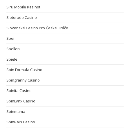
Siru Mobile Kasinot
Slotorado Casino
Slovenské Casino Pro České Hráče
Spei
Spellen
Spiele
Spin Formula Casino
Spingranny Casino
Spinita Casino
SpinLynx Casino
Spinmama
SpinRain Casino