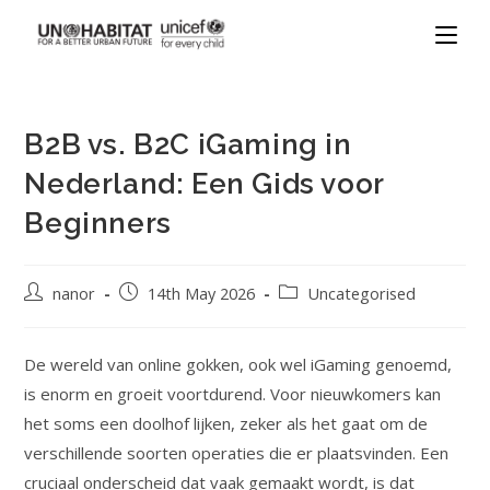
B2B vs. B2C iGaming in
Nederland: Een Gids voor
Beginners
nanor
14th May 2026
Uncategorised
De wereld van online gokken, ook wel iGaming genoemd,
is enorm en groeit voortdurend. Voor nieuwkomers kan
het soms een doolhof lijken, zeker als het gaat om de
verschillende soorten operaties die er plaatsvinden. Een
cruciaal onderscheid dat vaak gemaakt wordt, is dat