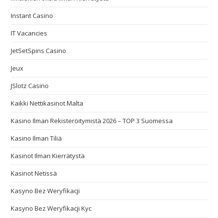
Instant Casino
IT Vacancies
JetSetSpins Casino
Jeux
JSlotz Casino
Kaikki Nettikasinot Malta
Kasino Ilman Rekisteröitymistä 2026 – TOP 3 Suomessa
Kasino Ilman Tiliä
Kasinot Ilman Kierrätystä
Kasinot Netissä
Kasyno Bez Weryfikacji
Kasyno Bez Weryfikacji Kyc