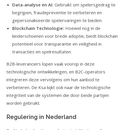
Data-analyse en AI:
Gebruikt om spelersgedrag te
begrijpen, fraudepreventie te verbeteren en
gepersonaliseerde spelervaringen te bieden.
Blockchain Technologie:
Hoewel nog in de
kinderschoenen voor brede adoptie, biedt blockchain
potentieel voor transparantie en veiligheid in
transacties en spelresultaten.
B2B-leveranciers lopen vaak voorop in deze
technologische ontwikkelingen, en B2C-operators
integreren deze vervolgens om hun aanbod te
verbeteren. De Ksa kijkt ook naar de technologische
integriteit van de systemen die door beide partijen
worden gebruikt.
Regulering in Nederland