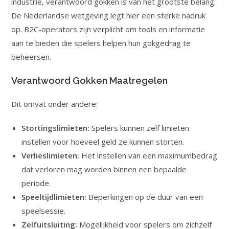
industrie, verantwoord gokken is van het grootste belang.
De Nederlandse wetgeving legt hier een sterke nadruk
op. B2C-operators zijn verplicht om tools en informatie
aan te bieden die spelers helpen hun gokgedrag te
beheersen.
Verantwoord Gokken Maatregelen
Dit omvat onder andere:
Stortingslimieten:
Spelers kunnen zelf limieten
instellen voor hoeveel geld ze kunnen storten.
Verlieslimieten:
Het instellen van een maximumbedrag
dat verloren mag worden binnen een bepaalde
periode.
Speeltijdlimieten:
Beperkingen op de duur van een
speelsessie.
Zelfuitsluiting:
Mogelijkheid voor spelers om zichzelf