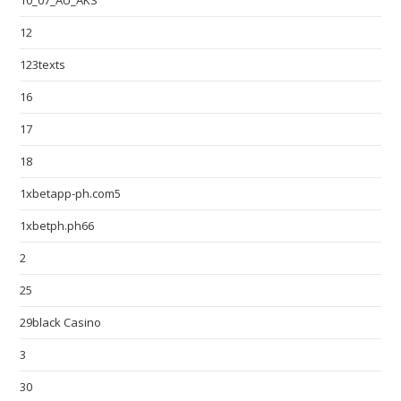
10_07_AU_AKS
12
123texts
16
17
18
1xbetapp-ph.com5
1xbetph.ph66
2
25
29black Casino
3
30