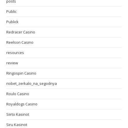
posts
Public
Publick
Redracer Casino
Reelson Casino
resources
review
Ringospin Casino
riobet_zerkalo_na_segodnya
Roulo Casino
Royaldogs Casino
Siirto Kasinot
Siru Kasinot