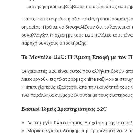
διατήρηση και επιβράβευση παικτών, όπως συστή
Για τις B2B εταιρείες, η αξιοπιστία, η επεκτασιμότη
σημασίας. Πρέπει να διασφαλίζουν ότι το λογισμικό τ
συναλλαγών. Η σχέση με τους B2C πελάτες τους είνα
παροχή συνεχούς υποστήριξης.
Το Μοντέλο B2C: Η Άμεση Επαφή με τον Π
Οι χειριστές B2C είναι αυτοί που αλληλεπιδρούν απε
Λειτουργούν τις πλατφόρμες online καζίνο και στοι
Η επιτυχία τους εξαρτάται από την ικανότητά τους 
ενώ παράλληλα συμμορφώνονται με τους αυστηρούς 
Βασικοί Τομείς Δραστηριότητας B2C
Λειτουργία Πλατφόρμας:
Διαχείριση της ιστοσελ
Μάρκετινγκ και Διαφήμιση:
Προσέλκυση νέων πα