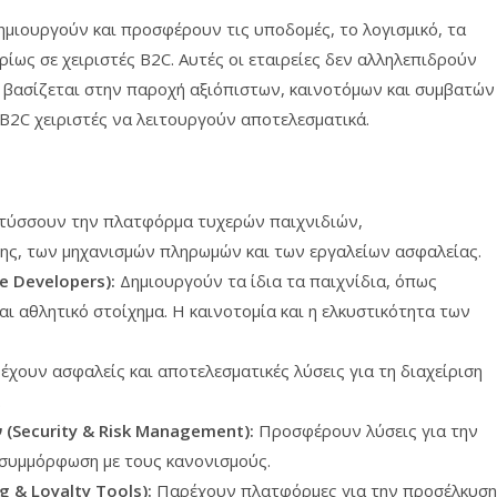
δημιουργούν και προσφέρουν τις υποδομές, το λογισμικό, τα
υρίως σε χειριστές B2C. Αυτές οι εταιρείες δεν αλληλεπιδρούν
υς βασίζεται στην παροχή αξιόπιστων, καινοτόμων και συμβατών
B2C χειριστές να λειτουργούν αποτελεσματικά.
ύσσουν την πλατφόρμα τυχερών παιχνιδιών,
ς, των μηχανισμών πληρωμών και των εργαλείων ασφαλείας.
 Developers):
Δημιουργούν τα ίδια τα παιχνίδια, όπως
και αθλητικό στοίχημα. Η καινοτομία και η ελκυστικότητα των
χουν ασφαλείς και αποτελεσματικές λύσεις για τη διαχείριση
.
(Security & Risk Management):
Προσφέρουν λύσεις για την
 συμμόρφωση με τους κανονισμούς.
 & Loyalty Tools):
Παρέχουν πλατφόρμες για την προσέλκυση