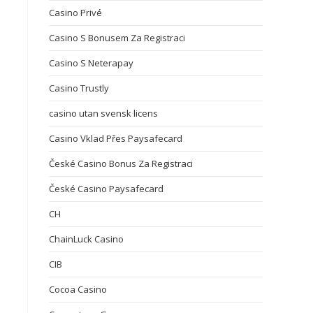
Casino Privé
Casino S Bonusem Za Registraci
Casino S Neterapay
Casino Trustly
casino utan svensk licens
Casino Vklad Přes Paysafecard
.
České Casino Bonus Za Registraci
České Casino Paysafecard
CH
ChainLuck Casino
CIB
Cocoa Casino