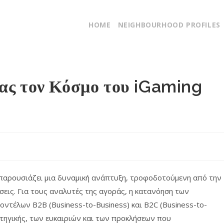
HOME
NEIGHBOURHOOD PROFILES
ας τον Κόσμο του iGaming
α παρουσιάζει μια δυναμική ανάπτυξη, τροφοδοτούμενη από την
ήσεις. Για τους αναλυτές της αγοράς, η κατανόηση των
ντέλων B2B (Business-to-Business) και B2C (Business-to-
ατηγικής, των ευκαιριών και των προκλήσεων που