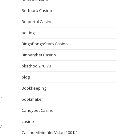
Betfouru Casino
Betportal Casino
e
betting
BingoBongoStars Casino
Binnarybet Casino
bkschool2.ru 70
blog
Bookkeeping
,
bookmaker
Candybet Casino
casino
ν
Casino Minimální Vklad 100 Kč