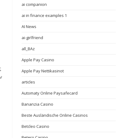
ai companion
ai in finance examples 1
AI News
ai-girlfriend
all_BAz
Apple Pay Casino
ς
Apple Pay Nettikasinot
ν
articles
Automaty Online Paysafecard
Bananzia Casino
Beste Ausländische Online Casinos
Betcleo Casino
Betero Casino