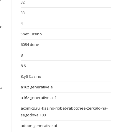
32
33
4
κο
5bet Casino
6084 done
8
8,6
8ty8 Casino
ς,
a16z generative ai
a16z generative ai 1
acomics.ru~kazino-riobet-rabotchee-zerkalo-na-
segodnya 100
adobe generative ai