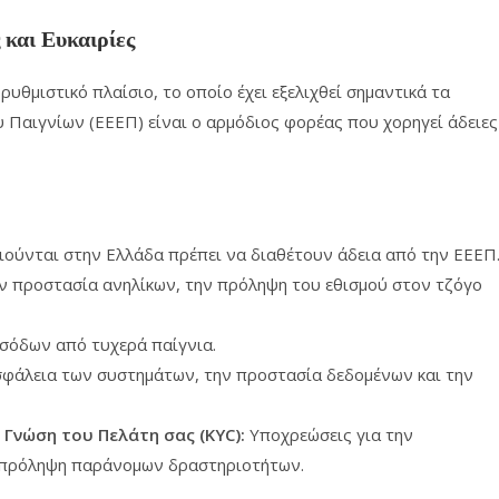
 και Ευκαιρίες
υθμιστικό πλαίσιο, το οποίο έχει εξελιχθεί σημαντικά τα
υ Παιγνίων (ΕΕΕΠ) είναι ο αρμόδιος φορέας που χορηγεί άδειες
ούνται στην Ελλάδα πρέπει να διαθέτουν άδεια από την ΕΕΕΠ
ην προστασία ανηλίκων, την πρόληψη του εθισμού στον τζόγο
εσόδων από τυχερά παίγνια.
σφάλεια των συστημάτων, την προστασία δεδομένων και την
Γνώση του Πελάτη σας (KYC):
Υποχρεώσεις για την
ν πρόληψη παράνομων δραστηριοτήτων.