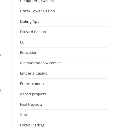
Computers, Games
Crazy Tower Сasino
Dating Tips
Dazard Casino
EC
Education
B
elemporiodelvw.com.ar
Emperia Casino
Entertainment
ά
escort projects
Fast Payouts
first
Forex Trading