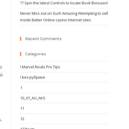
?? Spin the latest Controls to locate Book Bonuses!
Never Miss out on Such Amazing Attempting to sell
inside Better Online casino Internet sites
Recent Comments
Categories
so
! Marvel Rivals Pro Tips
sì
! Без рубрики
1
10_07_AU_AKS
11
12
,