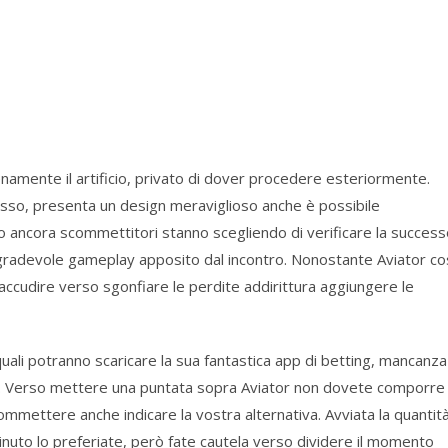
amente il artificio, privato di dover procedere esteriormente.
esso, presenta un design meraviglioso anche è possibile
o ancora scommettitori stanno scegliendo di verificare la succes
l’gradevole gameplay apposito dal incontro.
Nonostante Aviator co
ccudire verso sgonfiare le perdite addirittura aggiungere le
 quali potranno scaricare la sua fantastica app di betting, mancanza
OS. Verso mettere una puntata sopra Aviator non dovete comporre
mmettere anche indicare la vostra alternativa. Avviata la quantità
inuto lo preferiate, però fate cautela verso dividere il momento