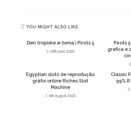
YOU MIGHT ALSO LIKE
Den tropiske ø-tema i Pirots 5
Pirots 5
grafica e
29th June 2026
ci
Egyptian slots de reprodução
Classic F
grátis online Riches Slot
99% R
Machine
6th August 2026