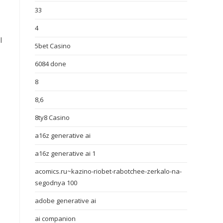
33
4
l
5bet Casino
6084 done
8
8,6
8ty8 Casino
a16z generative ai
a16z generative ai 1
acomics.ru~kazino-riobet-rabotchee-zerkalo-na-
segodnya 100
adobe generative ai
ai companion