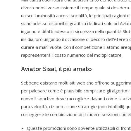
divertendosi verso insieme il tempo quale si desidera. S
unisce luminosità ancora socialità, le principali ragio
siano adesso disponibili gratifica dedicati solo ad Avi
inganno è difatti adesso in sicurezza nella quantità Sl
insidia, prolungando il occasione di decollo dell’etereo
durare a mani vuote. Con il competizione il attimo are
rappresenterà il costo numerico del moltiplicatore.
Aviator Sisal, il più amato
Sebbene esistano molti siti web che offrono suggerimen
per palesare come è plausibile complicare gli algoritmi 
nuovo il sportivo deve raccogliere davanti come si azze
pura velocità, ci sono alcune strategie (non infallibil
correggere le combinazione di chiudere sessioni con ef
Queste promozioni sono sovente utilizzabili di fronte