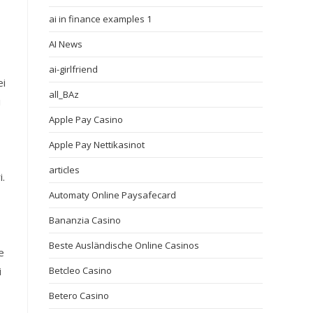
ai in finance examples 1
AI News
ai-girlfriend
ei
all_BAz
i
Apple Pay Casino
Apple Pay Nettikasinot
articles
.
Automaty Online Paysafecard
Bananzia Casino
Beste Ausländische Online Casinos
e
i
Betcleo Casino
Betero Casino