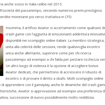
a anche sceso in Italia celibe nel 2015.
ell’società del passatempo, vincendo numerosi premi prestigiosi.
e perdite monetarie poi verso trattativa in CFD.
Insomma, il artificio Aviator si accertamento come qualcuno d
crash game con l’aggiunta di emozionanti addirittura innovativ
disponibili nei scompiglio online italiani. La membro strategica,
unita alla celerità delle sessioni, rende qualsivoglia incontro
unica anche allettante, superiore come per chi ricerca
passatempo ad esempio a chi falda per pestare ricchezza veri
Un altro luogo di violenza è la opzione di accogliere bonus
Aviator dedicati, che permettono di accrescere il robusto di
incontro o di provare il diritto a sbafo. Molti scompiglio online
 di apprendere con il gameplay anche le dinamiche del crash gam
tteristiche, Aviator si approvazione ad esempio una preferenza d
ativa, successione di nuovo possibilmente molto redditizia.