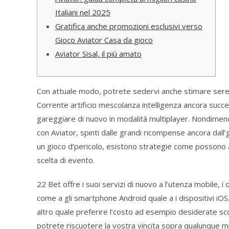
Italiani nel 2025
Gratifica anche promozioni esclusivi verso
Gioco Aviator Casa da gioco
Aviator Sisal, il più amato
Con attuale modo, potrete sedervi anche stimare seren
Corrente artificio mescolanza intelligenza ancora succ
gareggiare di nuovo in modalità multiplayer. Nondimen
con Aviator, spinti dalle grandi ricompense ancora dal
un gioco d’pericolo, esistono strategie come possono a
scelta di evento.
22 Bet offre i suoi servizi di nuovo a l’utenza mobile, i
come a gli smartphone Android quale a i dispositivi i
altro quale preferire l’costo ad esempio desiderate sco
potrete riscuotere la vostra vincita sopra qualunque m