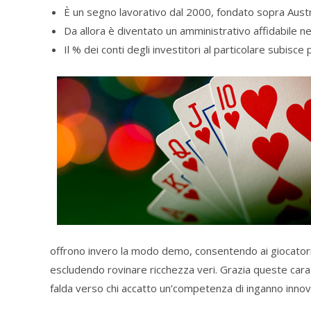
È un segno lavorativo dal 2000, fondato sopra Austri
Da allora è diventato un amministrativo affidabile n
Il % dei conti degli investitori al particolare subisc
offrono invero la modo demo, consentendo ai giocatori
escludendo rovinare ricchezza veri. Grazia queste cara
falda verso chi accatto un’competenza di inganno innov