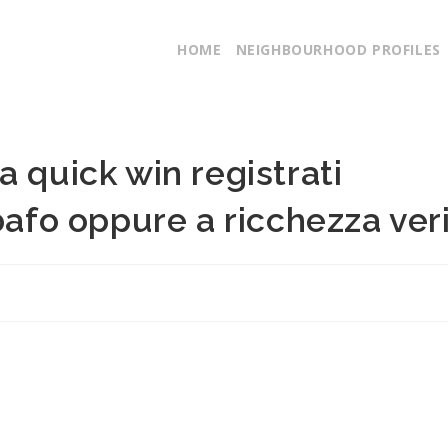
HOME
NEIGHBOURHOOD PROFILES
 quick win registrati
bafo oppure a ricchezza ver