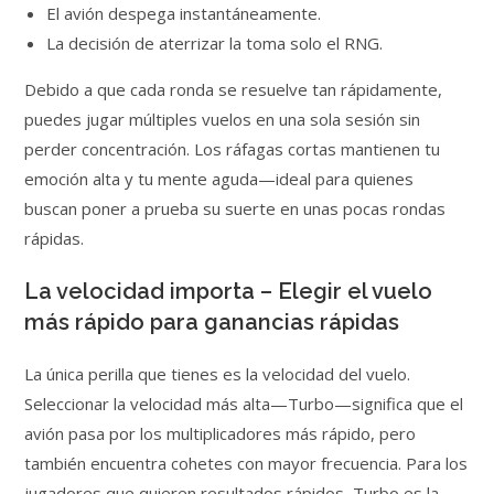
El avión despega instantáneamente.
La decisión de aterrizar la toma solo el RNG.
Debido a que cada ronda se resuelve tan rápidamente,
puedes jugar múltiples vuelos en una sola sesión sin
perder concentración. Los ráfagas cortas mantienen tu
emoción alta y tu mente aguda—ideal para quienes
buscan poner a prueba su suerte en unas pocas rondas
rápidas.
La velocidad importa – Elegir el vuelo
más rápido para ganancias rápidas
La única perilla que tienes es la velocidad del vuelo.
Seleccionar la velocidad más alta—Turbo—significa que el
avión pasa por los multiplicadores más rápido, pero
también encuentra cohetes con mayor frecuencia. Para los
jugadores que quieren resultados rápidos, Turbo es la