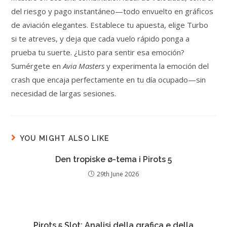
del riesgo y pago instantáneo—todo envuelto en gráficos
de aviación elegantes. Establece tu apuesta, elige Turbo
si te atreves, y deja que cada vuelo rápido ponga a
prueba tu suerte. ¿Listo para sentir esa emoción?
Sumérgete en
Avia Masters
y experimenta la emoción del
crash que encaja perfectamente en tu día ocupado—sin
necesidad de largas sesiones.
YOU MIGHT ALSO LIKE
Den tropiske ø-tema i Pirots 5
29th June 2026
Pirots 5 Slot: Analisi della grafica e della