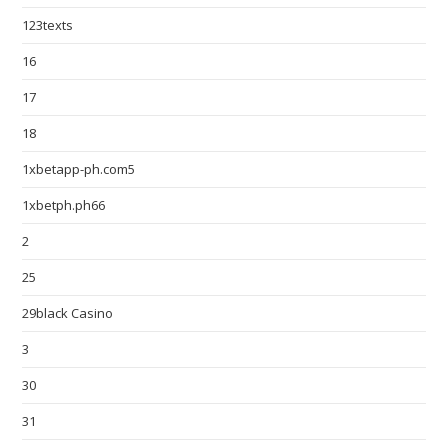
123texts
16
17
18
1xbetapp-ph.com5
1xbetph.ph66
2
25
29black Casino
3
30
31