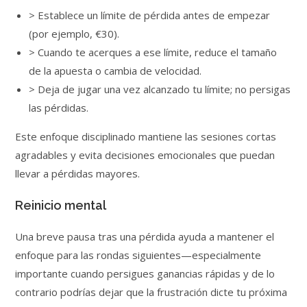
> Establece un límite de pérdida antes de empezar
(por ejemplo, €30).
> Cuando te acerques a ese límite, reduce el tamaño
de la apuesta o cambia de velocidad.
> Deja de jugar una vez alcanzado tu límite; no persigas
las pérdidas.
Este enfoque disciplinado mantiene las sesiones cortas
agradables y evita decisiones emocionales que puedan
llevar a pérdidas mayores.
Reinicio mental
Una breve pausa tras una pérdida ayuda a mantener el
enfoque para las rondas siguientes—especialmente
importante cuando persigues ganancias rápidas y de lo
contrario podrías dejar que la frustración dicte tu próxima