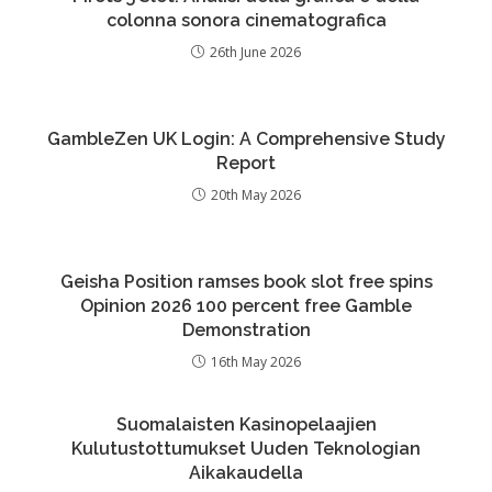
colonna sonora cinematografica
26th June 2026
GambleZen UK Login: A Comprehensive Study
Report
20th May 2026
Geisha Position ramses book slot free spins
Opinion 2026 100 percent free Gamble
Demonstration
16th May 2026
Suomalaisten Kasinopelaajien
Kulutustottumukset Uuden Teknologian
Aikakaudella