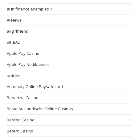
ai in finance examples 1
AI News
ai-girlfriend
all_BAz
Apple Pay Casino
Apple Pay Nettikasinot
articles
Automaty Online Paysafecard
Bananzia Casino
Beste Ausländische Online Casinos
Betcleo Casino
Betero Casino