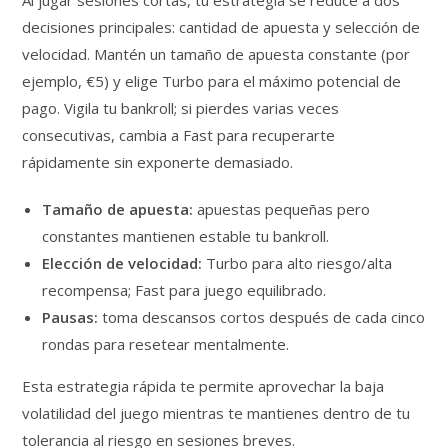
Al jugar sesiones cortas, tu estrategia se reduce a dos
decisiones principales: cantidad de apuesta y selección de
velocidad. Mantén un tamaño de apuesta constante (por
ejemplo, €5) y elige Turbo para el máximo potencial de
pago. Vigila tu bankroll; si pierdes varias veces
consecutivas, cambia a Fast para recuperarte
rápidamente sin exponerte demasiado.
Tamaño de apuesta:
apuestas pequeñas pero
constantes mantienen estable tu bankroll.
Elección de velocidad:
Turbo para alto riesgo/alta
recompensa; Fast para juego equilibrado.
Pausas:
toma descansos cortos después de cada cinco
rondas para resetear mentalmente.
Esta estrategia rápida te permite aprovechar la baja
volatilidad del juego mientras te mantienes dentro de tu
tolerancia al riesgo en sesiones breves.