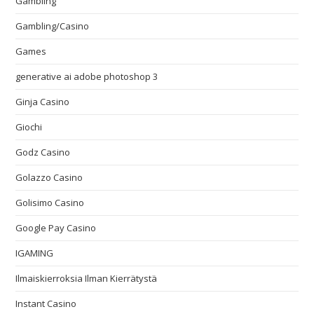
Gambling
Gambling/Casino
Games
generative ai adobe photoshop 3
Ginja Casino
Giochi
Godz Casino
Golazzo Casino
Golisimo Casino
Google Pay Casino
IGAMING
Ilmaiskierroksia Ilman Kierrätystä
Instant Casino