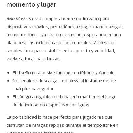
momento y lugar
Avia Masters
está completamente optimizado para
dispositivos móviles, permitiéndote jugar cuando tengas
un minuto libre—ya sea en tu camino, esperando en una
fila o descansando en casa. Los controles táctiles son
simples: toca para establecer tu apuesta y velocidad,
vuelve a tocar para lanzar.
El diseño responsive funciona en iPhone y Android.
No requiere descarga—empieza al instante desde
cualquier navegador.
El código amigable con la batería mantiene el juego
fluido incluso en dispositivos antiguos.
La portabilidad lo hace perfecto para jugadores que
disfrutan de ráfagas rápidas durante el tiempo libre en