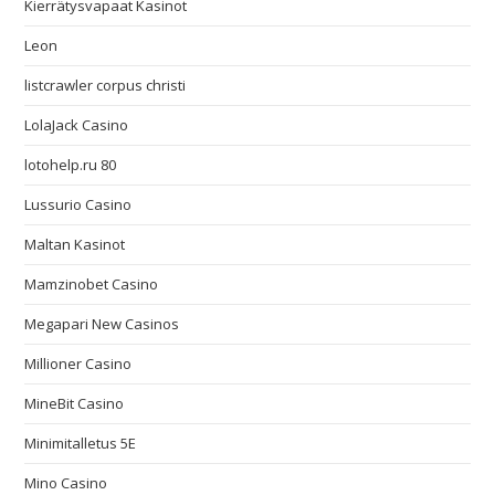
Kierrätysvapaat Kasinot
Leon
listcrawler corpus christi
LolaJack Casino
lotohelp.ru 80
Lussurio Casino
Maltan Kasinot
Mamzinobet Casino
Megapari New Casinos
Millioner Casino
MineBit Casino
Minimitalletus 5E
Mino Casino