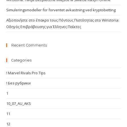
Simuleringsmodeller for forventet avkastning ved kryptobetting
Αξιοποιήστε στο έπακρο τους Πόντους Πιστότητας στο Winstoria:
Οδηγός Επιβράβευσης για Έλληνες Παίκτες
Recent Comments
Categories
! Marvel Rivals Pro Tips
! Без рубрики
1
10_07_AU_AKS
11
12