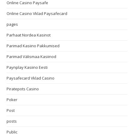
Online Casino Paysafe
Online Casino Vklad Paysafecard
pages
Parhaat Nordea Kasinot
Parimad Kasiino Pakkumised
Parimad Välismaa Kasiinod
Paynplay Kasiino Eesti
Paysafecard Vklad Casino
Piratepots Casino
Poker
Post
posts
Public