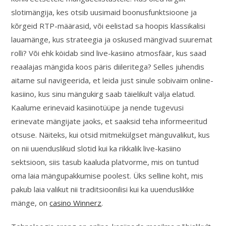
slotimängija, kes otsib uusimaid boonusfunktsioone ja
kõrgeid RTP-määrasid, või eelistad sa hoopis klassikalisi
lauamänge, kus strateegia ja oskused mängivad suuremat
rolli? Või ehk köidab sind live-kasiino atmosfäär, kus saad
reaalajas mängida koos päris diileritega? Selles juhendis
aitame sul navigeerida, et leida just sinule sobivaim online-
kasiino, kus sinu mängukirg saab täielikult välja elatud.
Kaalume erinevaid kasiinotüüpe ja nende tugevusi
erinevate mängijate jaoks, et saaksid teha informeeritud
otsuse. Näiteks, kui otsid mitmekülgset mänguvalikut, kus
on nii uuenduslikud slotid kui ka rikkalik live-kasiino
sektsioon, siis tasub kaaluda platvorme, mis on tuntud
oma laia mängupakkumise poolest. Üks selline koht, mis
pakub laia valikut nii traditsioonilisi kui ka uuenduslikke
mänge, on
casino Winnerz
.