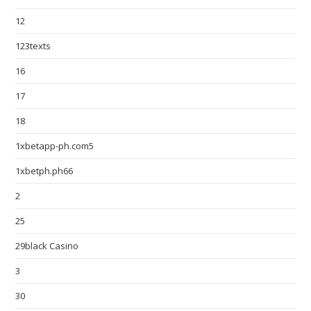
12
123texts
16
17
18
1xbetapp-ph.com5
1xbetph.ph66
2
25
29black Casino
3
30