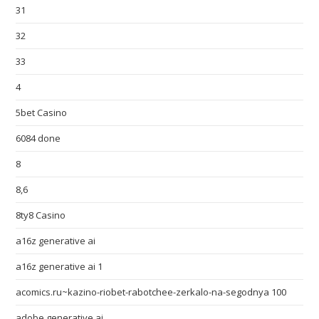
31
32
33
4
5bet Casino
6084 done
8
8,6
8ty8 Casino
a16z generative ai
a16z generative ai 1
acomics.ru~kazino-riobet-rabotchee-zerkalo-na-segodnya 100
adobe generative ai