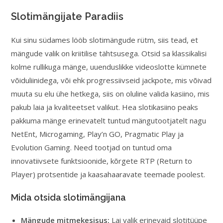
Slotimängijate Paradiis
Kui sinu südames lööb slotimängude rütm, siis tead, et
mängude valik on kriitilise tähtsusega. Otsid sa klassikalisi
kolme rullikuga mänge, uuenduslikke videoslotte kümnete
võiduliinidega, või ehk progressiivseid jackpote, mis võivad
muuta su elu ühe hetkega, siis on oluline valida kasiino, mis
pakub laia ja kvaliteetset valikut. Hea slotikasiino peaks
pakkuma mänge erinevatelt tuntud mängutootjatelt nagu
NetEnt, Microgaming, Play’n GO, Pragmatic Play ja
Evolution Gaming. Need tootjad on tuntud oma
innovatiivsete funktsioonide, kõrgete RTP (Return to
Player) protsentide ja kaasahaaravate teemade poolest.
Mida otsida slotimängijana
Mängude mitmekesisus:
Lai valik erinevaid slotitüüpe