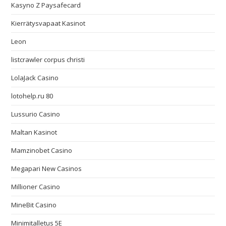
Kasyno Z Paysafecard
Kierrätysvapaat Kasinot
Leon
listcrawler corpus christi
LolaJack Casino
lotohelp.ru 80
Lussurio Casino
Maltan Kasinot
Mamzinobet Casino
Megapari New Casinos
Millioner Casino
MineBit Casino
Minimitalletus 5E