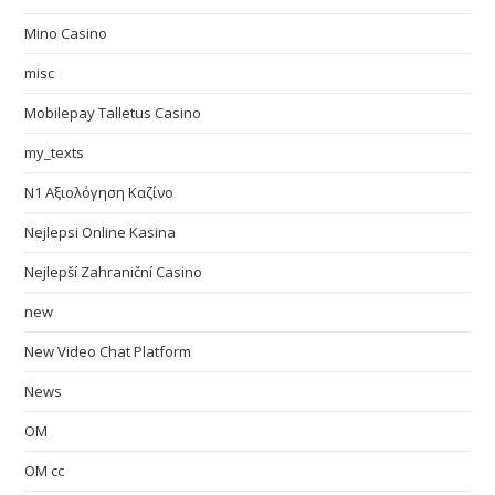
Mino Casino
misc
Mobilepay Talletus Casino
my_texts
N1 Αξιολόγηση Καζίνο
Nejlepsi Online Kasina
Nejlepší Zahraniční Casino
new
New Video Chat Platform
News
OM
OM cc