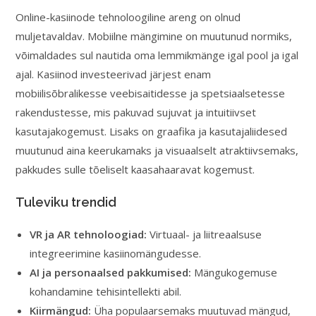
Online-kasiinode tehnoloogiline areng on olnud
muljetavaldav. Mobiilne mängimine on muutunud normiks,
võimaldades sul nautida oma lemmikmänge igal pool ja igal
ajal. Kasiinod investeerivad järjest enam
mobiilisõbralikesse veebisaitidesse ja spetsiaalsetesse
rakendustesse, mis pakuvad sujuvat ja intuitiivset
kasutajakogemust. Lisaks on graafika ja kasutajaliidesed
muutunud aina keerukamaks ja visuaalselt atraktiivsemaks,
pakkudes sulle tõeliselt kaasahaaravat kogemust.
Tuleviku trendid
VR ja AR tehnoloogiad:
Virtuaal- ja liitreaalsuse
integreerimine kasiinomängudesse.
AI ja personaalsed pakkumised:
Mängukogemuse
kohandamine tehisintellekti abil.
Kiirmängud:
Üha populaarsemaks muutuvad mängud,