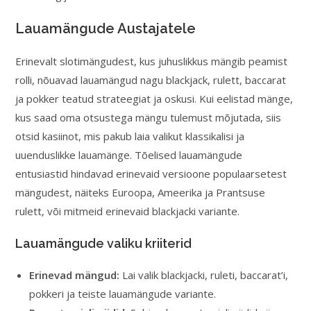
Lauamängude Austajatele
Erinevalt slotimängudest, kus juhuslikkus mängib peamist
rolli, nõuavad lauamängud nagu blackjack, rulett, baccarat
ja pokker teatud strateegiat ja oskusi. Kui eelistad mänge,
kus saad oma otsustega mängu tulemust mõjutada, siis
otsid kasiinot, mis pakub laia valikut klassikalisi ja
uuenduslikke lauamänge. Tõelised lauamängude
entusiastid hindavad erinevaid versioone populaarsetest
mängudest, näiteks Euroopa, Ameerika ja Prantsuse
rulett, või mitmeid erinevaid blackjacki variante.
Lauamängude valiku kriiterid
Erinevad mängud:
Lai valik blackjacki, ruleti, baccarat’i,
pokkeri ja teiste lauamängude variante.