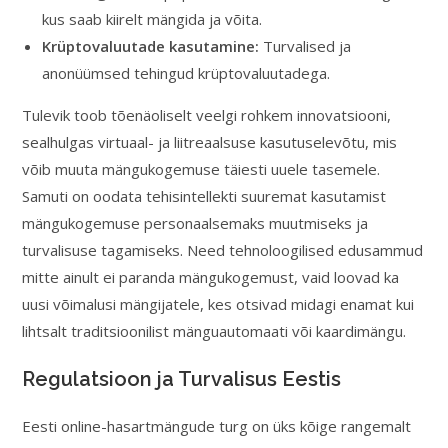
kus saab kiirelt mängida ja võita.
Krüptovaluutade kasutamine:
Turvalised ja
anonüümsed tehingud krüptovaluutadega.
Tulevik toob tõenäoliselt veelgi rohkem innovatsiooni,
sealhulgas virtuaal- ja liitreaalsuse kasutuselevõtu, mis
võib muuta mängukogemuse täiesti uuele tasemele.
Samuti on oodata tehisintellekti suuremat kasutamist
mängukogemuse personaalsemaks muutmiseks ja
turvalisuse tagamiseks. Need tehnoloogilised edusammud
mitte ainult ei paranda mängukogemust, vaid loovad ka
uusi võimalusi mängijatele, kes otsivad midagi enamat kui
lihtsalt traditsioonilist mänguautomaati või kaardimängu.
Regulatsioon ja Turvalisus Eestis
Eesti online-hasartmängude turg on üks kõige rangemalt