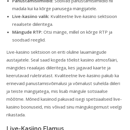
Panustamislimiidid:
Sobivad panustamislimiidid nii
madala kui ka kõrge panusega mängijatele.
Live-kasiino valik:
Kvaliteetne live-kasiino sektsioon
reaalsete diileritega.
Mängude RTP:
Otsi mänge, millel on kõrge RTP ja
soodsad reeglid.
Live-kasiino sektsioon on eriti oluline lauamängude
austajatele. Seal saad kogeda tõelist kasiino atmosfääri,
mängides reaalajas diileritega, kes jagavad kaarte ja
keerutavad ruletiratast. Kvaliteetne live-kasiino pakub ka
erinevaid panustamisvõimalusi ja võimalust suhelda diileri
ja teiste mängijatega, mis lisab mängule sotsiaalse
mõõtme. Mõned kasiinod pakuvad isegi spetsiaalseid live-
kasiino boonuseid, mis võivad sinu mängukogemust veelgi
rikastada.
Live-Kasiino Elamus