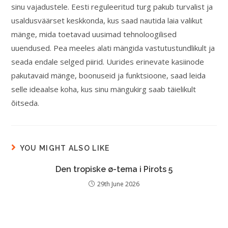
sinu vajadustele. Eesti reguleeritud turg pakub turvalist ja
usaldusväärset keskkonda, kus saad nautida laia valikut
mänge, mida toetavad uusimad tehnoloogilised
uuendused. Pea meeles alati mängida vastutustundlikult ja
seada endale selged piirid. Uurides erinevate kasiinode
pakutavaid mänge, boonuseid ja funktsioone, saad leida
selle ideaalse koha, kus sinu mängukirg saab täielikult
õitseda.
YOU MIGHT ALSO LIKE
Den tropiske ø-tema i Pirots 5
29th June 2026