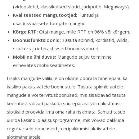
(videoslotid, klassikalised slotid, jackpotid, Megaways).
Kvaliteetsed mängutootjad:
Tuntud ja
usaldusväärsete tootjate mängud.
Kõrge RTP:
Otsi mänge, mille RTP on 96% või kõrgem.
Boonusfunktsioonid:
Tasuta spinnid, kordistid, wilds,
scatters ja interaktiivsed boonusvoorud.
Mobiilne ühilduvus:
Mängude sujuv toimimine
erinevates mobiilseadmetes.
Lisaks mängude valikule on oluline pöörata tähelepanu ka
kasiino pakutavatele boonustele. Tasuta spinnid uutele
mängudele või tervitusboonused, mis sisaldavad tasuta
keerutusi, võivad pakkuda suurepärast võimalust uusi
slotikaid proovida ilma oma raha riskimata. Samuti tasub
uurida kasiino lojaalsusprogramme, mis võivad pakkuda
regulaarseid boonuseid ja eripakkumisi aktiivsetele
slotimängijatele.