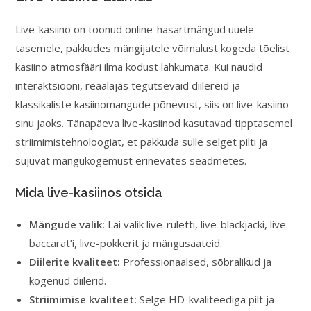
Live-kasiino on toonud online-hasartmängud uuele
tasemele, pakkudes mängijatele võimalust kogeda tõelist
kasiino atmosfääri ilma kodust lahkumata. Kui naudid
interaktsiooni, reaalajas tegutsevaid diilereid ja
klassikaliste kasiinomängude põnevust, siis on live-kasiino
sinu jaoks. Tänapäeva live-kasiinod kasutavad tipptasemel
striimimistehnoloogiat, et pakkuda sulle selget pilti ja
sujuvat mängukogemust erinevates seadmetes.
Mida live-kasiinos otsida
Mängude valik:
Lai valik live-ruletti, live-blackjacki, live-
baccarat’i, live-pokkerit ja mängusaateid.
Diilerite kvaliteet:
Professionaalsed, sõbralikud ja
kogenud diilerid.
Striimimise kvaliteet:
Selge HD-kvaliteediga pilt ja