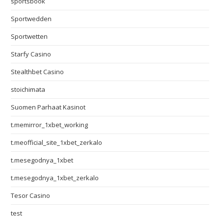
sportsbook
Sportwedden
Sportwetten
Starfy Casino
Stealthbet Casino
stoichimata
Suomen Parhaat Kasinot
t.memirror_1xbet_working
t.meofficial_site_1xbet_zerkalo
t.mesegodnya_1xbet
t.mesegodnya_1xbet_zerkalo
Tesor Casino
test