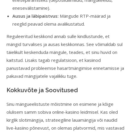
enesepiiramiseks (deposiidilimiidid, mängukeelud,
enesevälistamine).
Ausus ja läbipaistvus:
Mängude RTP-määrad ja
reeglid peavad olema avalikustatud.
Reguleeritud keskkond annab sulle kindlustunde, et
mängid turvalises ja ausas keskkonnas. See võimaldab sul
täielikult keskenduda mängule, teades, et sinu huvid on
kaitstud. Lisaks tagab regulatsioon, et kasiinod
panustavad probleemse hasartmängimise ennetamisse ja
pakuvad mängijatele vajalikku tuge.
Kokkuvõte ja Soovitused
Sinu mängueelistuste mõistmine on esimene ja kõige
olulisem samm sobiva online-kasiino leidmisel. Kas oled
kirglik slotimängija, strateegiline lauamängija või naudid
live-kasiino põnevust, on olemas platvormid, mis vastavad