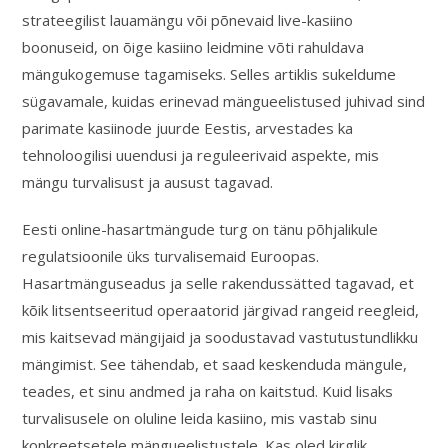
strateegilist lauamängu või põnevaid live-kasiino
boonuseid, on õige kasiino leidmine võti rahuldava
mängukogemuse tagamiseks. Selles artiklis sukeldume
sügavamale, kuidas erinevad mängueelistused juhivad sind
parimate kasiinode juurde Eestis, arvestades ka
tehnoloogilisi uuendusi ja reguleerivaid aspekte, mis
mängu turvalisust ja ausust tagavad.
Eesti online-hasartmängude turg on tänu põhjalikule
regulatsioonile üks turvalisemaid Euroopas.
Hasartmänguseadus ja selle rakendussätted tagavad, et
kõik litsentseeritud operaatorid järgivad rangeid reegleid,
mis kaitsevad mängijaid ja soodustavad vastutustundlikku
mängimist. See tähendab, et saad keskenduda mängule,
teades, et sinu andmed ja raha on kaitstud. Kuid lisaks
turvalisusele on oluline leida kasiino, mis vastab sinu
konkreetsetele mängueelistustele. Kas oled kirglik