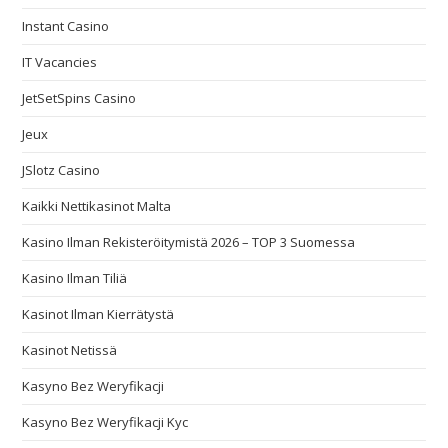
Instant Casino
IT Vacancies
JetSetSpins Casino
Jeux
JSlotz Casino
Kaikki Nettikasinot Malta
Kasino Ilman Rekisteröitymistä 2026 – TOP 3 Suomessa
Kasino Ilman Tiliä
Kasinot Ilman Kierrätystä
Kasinot Netissä
Kasyno Bez Weryfikacji
Kasyno Bez Weryfikacji Kyc