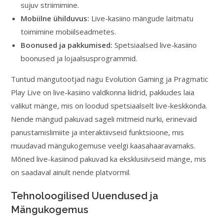
sujuv striimimine.
Mobiilne ühilduvus:
Live-kasiino mängude laitmatu
toimimine mobiilseadmetes.
Boonused ja pakkumised:
Spetsiaalsed live-kasiino
boonused ja lojaalsusprogrammid.
Tuntud mängutootjad nagu Evolution Gaming ja Pragmatic
Play Live on live-kasiino valdkonna liidrid, pakkudes laia
valikut mänge, mis on loodud spetsiaalselt live-keskkonda.
Nende mängud pakuvad sageli mitmeid nurki, erinevaid
panustamislimiite ja interaktiivseid funktsioone, mis
muudavad mängukogemuse veelgi kaasahaaravamaks.
Mõned live-kasiinod pakuvad ka eksklusiivseid mänge, mis
on saadaval ainult nende platvormil.
Tehnoloogilised Uuendused ja
Mängukogemus