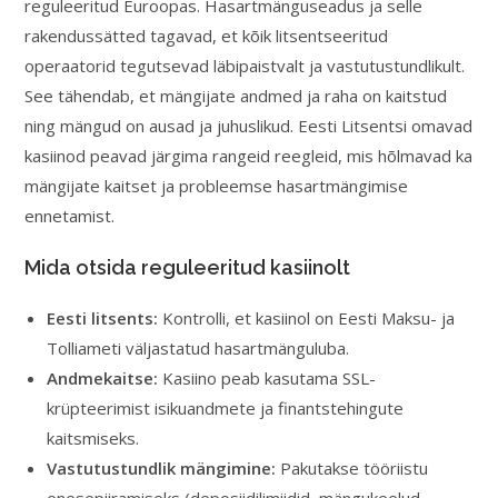
reguleeritud Euroopas. Hasartmänguseadus ja selle
rakendussätted tagavad, et kõik litsentseeritud
operaatorid tegutsevad läbipaistvalt ja vastutustundlikult.
See tähendab, et mängijate andmed ja raha on kaitstud
ning mängud on ausad ja juhuslikud. Eesti Litsentsi omavad
kasiinod peavad järgima rangeid reegleid, mis hõlmavad ka
mängijate kaitset ja probleemse hasartmängimise
ennetamist.
Mida otsida reguleeritud kasiinolt
Eesti litsents:
Kontrolli, et kasiinol on Eesti Maksu- ja
Tolliameti väljastatud hasartmänguluba.
Andmekaitse:
Kasiino peab kasutama SSL-
krüpteerimist isikuandmete ja finantstehingute
kaitsmiseks.
Vastutustundlik mängimine:
Pakutakse tööriistu