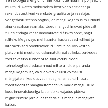
Tehnoloogia areng on online-kasiinode maailma põhjalikult
muutnud. Alates mobiilisõbralikest veebisaitidest ja
rakendustest kuni keerukate graafikate ja reaalajas
voogedastustehnoloogiani, on mängukogemus muutunud
aina kaasahaaravamaks. Uued mängud ilmuvad pidevalt,
tuues endaga kaasa innovatiivseid funktsioone, nagu
näiteks Megaways mehhaanika, kaskaadsed rullikud ja
interaktiivsed boonusvoorud. Samuti on live-kasiino
platvormid muutunud uskumatult realistlikeks, pakkudes
tõelist kasiino tunnet otse sinu kodus. Need
tehnoloogilised edusammud mitte ainult ei paranda
mängukogemust, vaid loovad ka uusi võimalusi
mängijatele, kes otsivad midagi enamat kui lihtsalt
traditsioonilist mänguautomaati või kaardimängu. Kuid
koos innovatsiooniga kaasneb ka vajadus pideva
reguleerimise järele, et tagada aus mäng ja mängijate
kaitse.