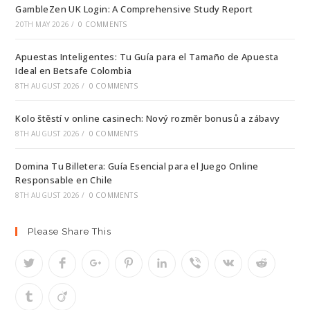
GambleZen UK Login: A Comprehensive Study Report
20TH MAY 2026
/
0 COMMENTS
Apuestas Inteligentes: Tu Guía para el Tamaño de Apuesta
Ideal en Betsafe Colombia
8TH AUGUST 2026
/
0 COMMENTS
Kolo štěstí v online casinech: Nový rozměr bonusů a zábavy
8TH AUGUST 2026
/
0 COMMENTS
Domina Tu Billetera: Guía Esencial para el Juego Online
Responsable en Chile
8TH AUGUST 2026
/
0 COMMENTS
Please Share This