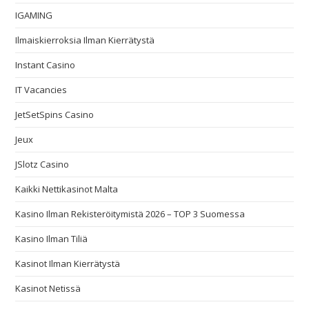
IGAMING
Ilmaiskierroksia Ilman Kierrätystä
Instant Casino
IT Vacancies
JetSetSpins Casino
Jeux
JSlotz Casino
Kaikki Nettikasinot Malta
Kasino Ilman Rekisteröitymistä 2026 – TOP 3 Suomessa
Kasino Ilman Tiliä
Kasinot Ilman Kierrätystä
Kasinot Netissä