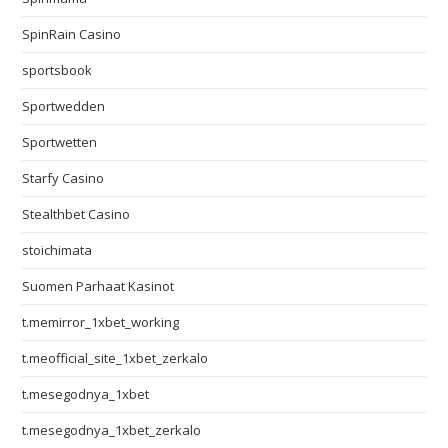
SpinRain Casino
sportsbook
Sportwedden
Sportwetten
Starfy Casino
Stealthbet Casino
stoichimata
Suomen Parhaat Kasinot
t.memirror_1xbet_working
t.meofficial_site_1xbet_zerkalo
t.mesegodnya_1xbet
t.mesegodnya_1xbet_zerkalo