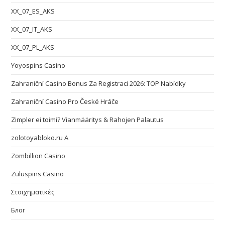
XX_07_ES_AKS
XX_07_IT_AKS
XX_07_PL_AKS
Yoyospins Casino
Zahraniční Casino Bonus Za Registraci 2026: TOP Nabídky
Zahraniční Casino Pro České Hráče
Zimpler ei toimi? Vianmääritys & Rahojen Palautus
zolotoyabloko.ru A
Zombillion Casino
Zuluspins Casino
Στοιχηματικές
Блог