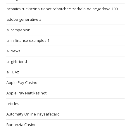
acomics.ru~kazino-riobet-rabotchee-zerkalo-na-segodnya 100
adobe generative ai
ai companion
ai in finance examples 1
AI News
ai-girlfriend
all_BAz
Apple Pay Casino
Apple Pay Nettikasinot
articles
Automaty Online Paysafecard
Bananzia Casino