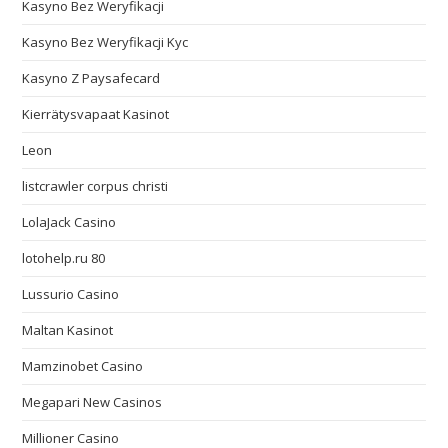
Kasyno Bez Weryfikacji
Kasyno Bez Weryfikacji Kyc
Kasyno Z Paysafecard
Kierrätysvapaat Kasinot
Leon
listcrawler corpus christi
LolaJack Casino
lotohelp.ru 80
Lussurio Casino
Maltan Kasinot
Mamzinobet Casino
Megapari New Casinos
Millioner Casino