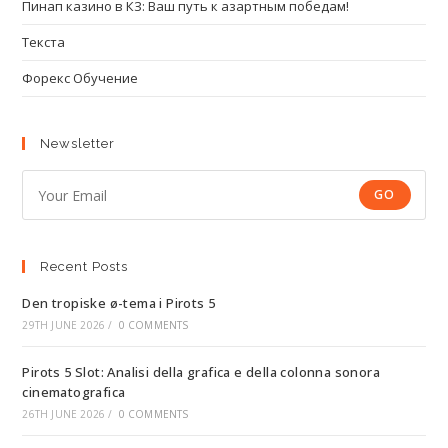
Пинап казино в КЗ: Ваш путь к азартным победам!
Текста
Форекс Обучение
Newsletter
GO
Recent Posts
Den tropiske ø-tema i Pirots 5
29TH JUNE 2026
/
0 COMMENTS
Pirots 5 Slot: Analisi della grafica e della colonna sonora
cinematografica
26TH JUNE 2026
/
0 COMMENTS