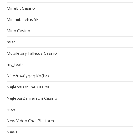
MineBit Casino
Minimitalletus 5E
Mino Casino
misc
Mobilepay Talletus Casino
my_texts
N1 Αξιολόγηση Καζίνο
Nejlepsi Online Kasina
Nejlepší Zahraniční Casino
new
New Video Chat Platform
News