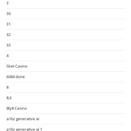
3
30
31
32
33
4
5bet Casino
6084 done
8
8,6
8ty8 Casino
a16z generative ai
a16z generative ai 1