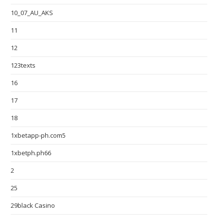
10_07_AU_AKS
11
12
123texts
16
17
18
1xbetapp-ph.com5
1xbetph.ph66
2
25
29black Casino