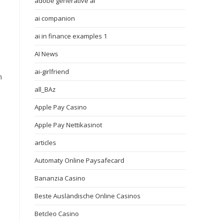
adobe generative ai
ai companion
ai in finance examples 1
AI News
ai-girlfriend
m
all_BAz
Apple Pay Casino
Apple Pay Nettikasinot
articles
e
Automaty Online Paysafecard
Bananzia Casino
Beste Ausländische Online Casinos
Betcleo Casino