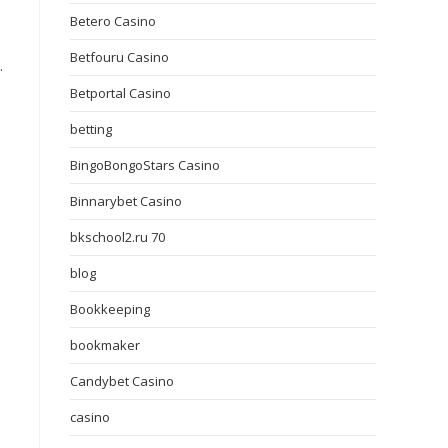
Betero Casino
Betfouru Casino
.
Betportal Casino
betting
BingoBongoStars Casino
Binnarybet Casino
bkschool2.ru 70
blog
Bookkeeping
bookmaker
Candybet Casino
casino