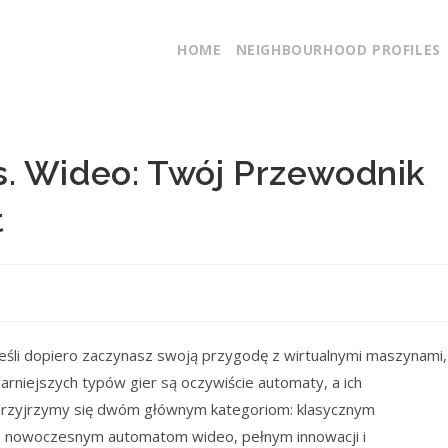
HOME
NEIGHBOURHOOD PROFILES
. Wideo: Twój Przewodnik
t
 Jeśli dopiero zaczynasz swoją przygodę z wirtualnymi maszynami,
arniejszych typów gier są oczywiście automaty, a ich
przyjrzymy się dwóm głównym kategoriom: klasycznym
az nowoczesnym automatom wideo, pełnym innowacji i