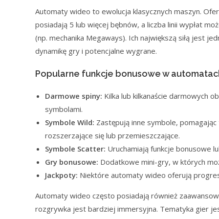
Automaty wideo to ewolucja klasycznych maszyn. Oferuj
posiadają 5 lub więcej bębnów, a liczba linii wypłat m
(np. mechanika Megaways). Ich największą siłą jest j
dynamikę gry i potencjalne wygrane.
Popularne funkcje bonusowe w automatac
Darmowe spiny:
Kilka lub kilkanaście darmowych o
symbolami.
Symbole Wild:
Zastępują inne symbole, pomagając 
rozszerzające się lub przemieszczające.
Symbole Scatter:
Uruchamiają funkcje bonusowe lub
Gry bonusowe:
Dodatkowe mini-gry, w których moż
Jackpoty:
Niektóre automaty wideo oferują progre
Automaty wideo często posiadają również zaawansowaną
rozgrywka jest bardziej immersyjna. Tematyka gier jes