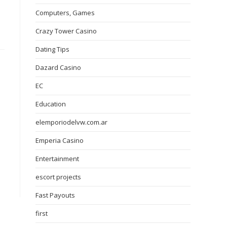
Computers, Games
Crazy Tower Сasino
Dating Tips
Dazard Casino
EC
Education
elemporiodelvw.com.ar
Emperia Casino
Entertainment
escort projects
Fast Payouts
first