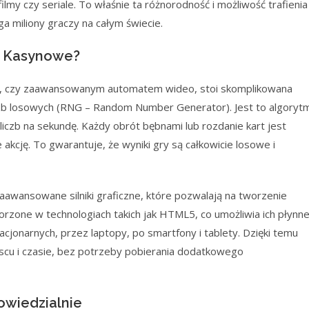
ilmy czy seriale. To właśnie ta różnorodność i możliwość trafienia
 miliony graczy na całym świecie.
ry Kasynowe?
m, czy zaawansowanym automatem wideo, stoi skomplikowana
czb losowych (RNG – Random Number Generator). Jest to algoryt
iczb na sekundę. Każdy obrót bębnami lub rozdanie kart jest
akcję. To gwarantuje, że wyniki gry są całkowicie losowe i
wansowane silniki graficzne, które pozwalają na tworzenie
worzone w technologiach takich jak HTML5, co umożliwia ich płynn
cjonarnych, przez laptopy, po smartfony i tablety. Dzięki temu
scu i czasie, bez potrzeby pobierania dodatkowego
owiedzialnie