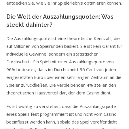
entdecken Sie, wie Sie Ihr Spielerlebnis optimieren können.
Die Welt der Auszahlungsquoten: Was
steckt dahinter?
Die Auszahlungsquote ist eine theoretische Kennzahl, die
auf Millionen von Spielrunden basiert. Sie ist kein Garant für
individuelle Gewinne, sondern ein statistischer
Durchschnitt. Ein Spiel mit einer Auszahlungsquote von
96% bedeutet, dass im Durchschnitt 96 Cent von jedem
eingesetzten Euro über einen sehr langen Zeitraum an die
Spieler zurückfließen. Die verbleibenden 4% stellen den
theoretischen Hausvorteil dar, der dem Casino dient.
Es ist wichtig zu verstehen, dass die Auszahlungsquote
eines Spiels fest programmiert ist und nicht vom Casino
beeinflusst werden kann, sobald das Spiel veröffentlicht