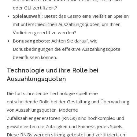
oder GLI zertifiziert?
Spielauswahl:
Bietet das Casino eine Vielfalt an Spielen
mit unterschiedlichen Auszahlungsquoten, um Ihren
Vorlieben gerecht zu werden?
Bonusangebote:
Achten Sie darauf, wie
Bonusbedingungen die effektive Auszahlungsquote
beeinflussen können.
Technologie und ihre Rolle bei
Auszahlungsquoten
Die fortschreitende Technologie spielt eine
entscheidende Rolle bei der Gestaltung und Überwachung
von Auszahlungsquoten. Moderne
Zufallszahlengeneratoren (RNGs) sind hochkomplex und
gewährleisten die Zufälligkeit und Fairness jedes Spiels.
Diese RNGs werden streng getestet und zertifiziert, um