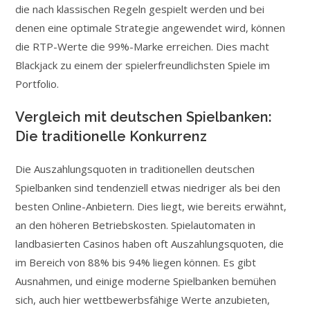
die nach klassischen Regeln gespielt werden und bei
denen eine optimale Strategie angewendet wird, können
die RTP-Werte die 99%-Marke erreichen. Dies macht
Blackjack zu einem der spielerfreundlichsten Spiele im
Portfolio.
Vergleich mit deutschen Spielbanken:
Die traditionelle Konkurrenz
Die Auszahlungsquoten in traditionellen deutschen
Spielbanken sind tendenziell etwas niedriger als bei den
besten Online-Anbietern. Dies liegt, wie bereits erwähnt,
an den höheren Betriebskosten. Spielautomaten in
landbasierten Casinos haben oft Auszahlungsquoten, die
im Bereich von 88% bis 94% liegen können. Es gibt
Ausnahmen, und einige moderne Spielbanken bemühen
sich, auch hier wettbewerbsfähige Werte anzubieten,