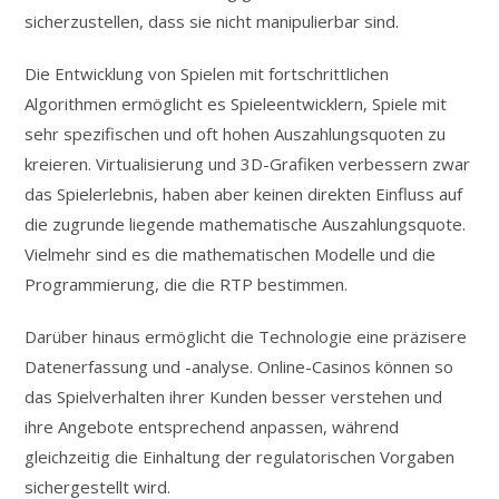
sicherzustellen, dass sie nicht manipulierbar sind.
Die Entwicklung von Spielen mit fortschrittlichen
Algorithmen ermöglicht es Spieleentwicklern, Spiele mit
sehr spezifischen und oft hohen Auszahlungsquoten zu
kreieren. Virtualisierung und 3D-Grafiken verbessern zwar
das Spielerlebnis, haben aber keinen direkten Einfluss auf
die zugrunde liegende mathematische Auszahlungsquote.
Vielmehr sind es die mathematischen Modelle und die
Programmierung, die die RTP bestimmen.
Darüber hinaus ermöglicht die Technologie eine präzisere
Datenerfassung und -analyse. Online-Casinos können so
das Spielverhalten ihrer Kunden besser verstehen und
ihre Angebote entsprechend anpassen, während
gleichzeitig die Einhaltung der regulatorischen Vorgaben
sichergestellt wird.