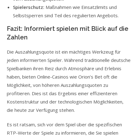
Spielerschutz:
Maßnahmen wie Einsatzlimits und
Selbstsperren sind Teil des regulierten Angebots.
Fazit: Informiert spielen mit Blick auf die
Zahlen
Die Auszahlungsquote ist ein mächtiges Werkzeug für
jeden informierten Spieler. Während traditionelle deutsche
Spielbanken ihren Reiz durch Atmosphäre und Erlebnis
haben, bieten Online-Casinos wie Orion’s Bet oft die
Möglichkeit, von höheren Auszahlungsquoten zu
profitieren. Dies ist das Ergebnis einer effizienteren
Kostenstruktur und der technologischen Möglichkeiten,
die heute zur Verfügung stehen.
Es ist ratsam, sich vor dem Spiel über die spezifischen
RTP-Werte der Spiele zu informieren, die Sie spielen