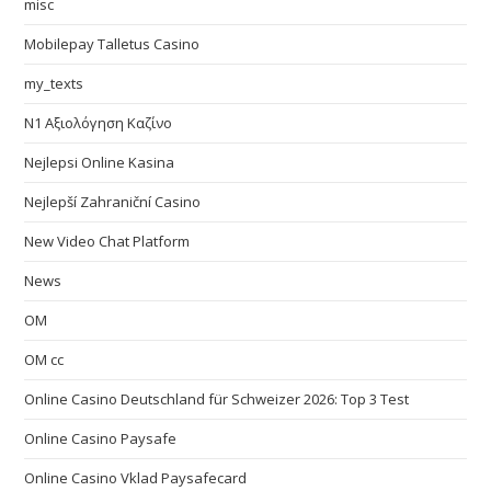
misc
Mobilepay Talletus Casino
my_texts
N1 Αξιολόγηση Καζίνο
Nejlepsi Online Kasina
Nejlepší Zahraniční Casino
New Video Chat Platform
News
OM
OM cc
Online Casino Deutschland für Schweizer 2026: Top 3 Test
Online Casino Paysafe
Online Casino Vklad Paysafecard