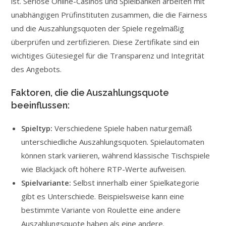
ist. Seriöse Online-Casinos und Spielbanken arbeiten mit
unabhängigen Prüfinstituten zusammen, die die Fairness
und die Auszahlungsquoten der Spiele regelmäßig
überprüfen und zertifizieren. Diese Zertifikate sind ein
wichtiges Gütesiegel für die Transparenz und Integrität
des Angebots.
Faktoren, die die Auszahlungsquote
beeinflussen:
Spieltyp:
Verschiedene Spiele haben naturgemäß
unterschiedliche Auszahlungsquoten. Spielautomaten
können stark variieren, während klassische Tischspiele
wie Blackjack oft höhere RTP-Werte aufweisen.
Spielvariante:
Selbst innerhalb einer Spielkategorie
gibt es Unterschiede. Beispielsweise kann eine
bestimmte Variante von Roulette eine andere
Auszahlungsquote haben als eine andere.