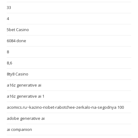
33
4
5bet Casino
6084 done
8
8,6
8ty8 Casino
a16z generative ai
a16z generative ai 1
acomics.ru~kazino-riobet-rabotchee-zerkalo-na-segodnya 100
adobe generative ai
ai companion