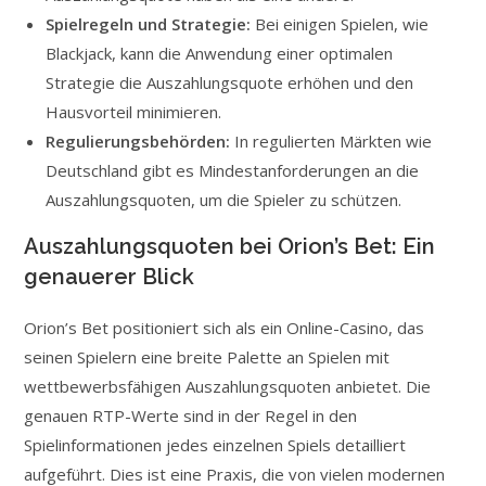
Spielregeln und Strategie:
Bei einigen Spielen, wie
Blackjack, kann die Anwendung einer optimalen
Strategie die Auszahlungsquote erhöhen und den
Hausvorteil minimieren.
Regulierungsbehörden:
In regulierten Märkten wie
Deutschland gibt es Mindestanforderungen an die
Auszahlungsquoten, um die Spieler zu schützen.
Auszahlungsquoten bei Orion’s Bet: Ein
genauerer Blick
Orion’s Bet positioniert sich als ein Online-Casino, das
seinen Spielern eine breite Palette an Spielen mit
wettbewerbsfähigen Auszahlungsquoten anbietet. Die
genauen RTP-Werte sind in der Regel in den
Spielinformationen jedes einzelnen Spiels detailliert
aufgeführt. Dies ist eine Praxis, die von vielen modernen