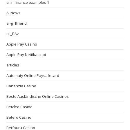
ai in finance examples 1
AI News
ai-girlfriend
all_BAz
Apple Pay Casino
Apple Pay Nettikasinot
articles
Automaty Online Paysafecard
Bananzia Casino
Beste Ausländische Online Casinos
Betcleo Casino
Betero Casino
Betfouru Casino