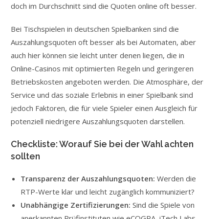
doch im Durchschnitt sind die Quoten online oft besser.
Bei Tischspielen in deutschen Spielbanken sind die
Auszahlungsquoten oft besser als bei Automaten, aber
auch hier können sie leicht unter denen liegen, die in
Online-Casinos mit optimierten Regeln und geringeren
Betriebskosten angeboten werden. Die Atmosphäre, der
Service und das soziale Erlebnis in einer Spielbank sind
jedoch Faktoren, die für viele Spieler einen Ausgleich für
potenziell niedrigere Auszahlungsquoten darstellen.
Checkliste: Worauf Sie bei der Wahl achten
sollten
Transparenz der Auszahlungsquoten:
Werden die
RTP-Werte klar und leicht zugänglich kommuniziert?
Unabhängige Zertifizierungen:
Sind die Spiele von
anerkannten Prüfinstituten wie eCOGRA, iTech Labs