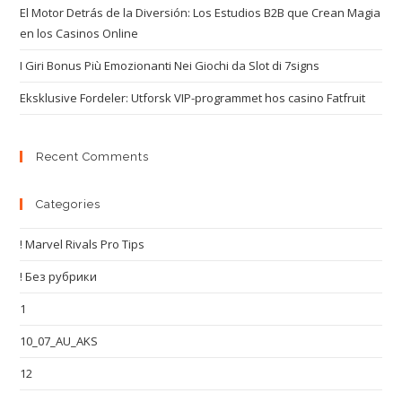
El Motor Detrás de la Diversión: Los Estudios B2B que Crean Magia
en los Casinos Online
I Giri Bonus Più Emozionanti Nei Giochi da Slot di 7signs
Eksklusive Fordeler: Utforsk VIP-programmet hos casino Fatfruit
Recent Comments
Categories
! Marvel Rivals Pro Tips
! Без рубрики
1
10_07_AU_AKS
12