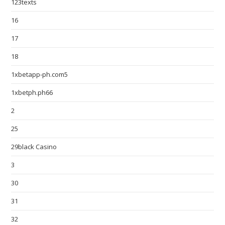
123texts
16
17
18
1xbetapp-ph.com5
1xbetph.ph66
2
25
29black Casino
3
30
31
32