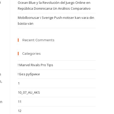
n
Ocean Blue y la Revolución del Juego Online en
República Dominicana Un Análisis Comparativo
Mobilbonusar i Sverige Push-notiser kan vara din
bästa vän
Recent Comments
Categories
! Marvel Rivals Pro Tips
n
! Без рубрики
s,
1
10_07_AU_AKS
en
11
12