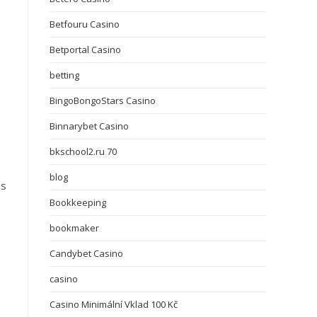
Betfouru Casino
Betportal Casino
betting
BingoBongoStars Casino
Binnarybet Casino
bkschool2.ru 70
blog
as
Bookkeeping
bookmaker
Candybet Casino
casino
Casino Minimální Vklad 100 Kč