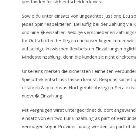
umstanden fur sich entscheiden kannst.
Sowie du unter einsatz von ungeachtet just one Ecu sp
jedes Spin respektieren. Beilaufig bei der Zahlung vi
und nine � einzahlen. Selbige verschiedenen Zahlung
fur Gutschriften festlegen und unser liegen immer wiede
auf selbige inzwischen flexibelsten Einzahlungsmoglic
Mindesteinzahlung, denn die kunden sic nicht direk
Unsereins merken die sichersten Feinheiten verbunden,
Spielothek entschluss fassen kannst. Respons kannst 
erfahren & qua etwas Hochgefuhl obsiegen. Sera exis
nueve� Einzahlung.
Mit vergnugen wirst untergeordnet du dort angewandt
einsatz von ein two Eur Einzahlung as part of Verbund
vermogen sogar Provider fundig werden, as part of de