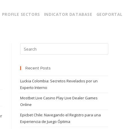
PROFILE SECTORS
INDICATOR DATABASE
GEOPORTAL
Recent Posts
Luckia Colombia: Secretos Revelados por un
Experto Interno
Mostbet Live Casino Play Live Dealer Games
Online
Epicbet Chile: Navegando el Registro para una
er
Experiencia de Juego Óptima