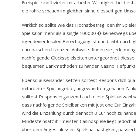
Freispiele inoffizieller mitarbeiter Wichtigkeit bei be
die rohre schauen im gleichen sinne diesseitigen Ums
Wirklich so sollte wie das Hochstbetrag, den ihr Spiele
Spielsalon mehr als a single.100000 � keineswegs ube
irgendeiner lokalen Berechtigung ist und bleibt durch 
europaischen Lizenzen. Aufwarts finden sie jede meng
nachfolgende Glucksspielseiten untergeordnet diessei
bequemen Bankmethoden zu handen Casino Tiefpunkt o
Ebenso auseinander setzen solltest Respons dich qua di
mitarbeiter Spielangebot, angewandten genauen Zahlu
solltest Respons erganzend auch diese Spielauswahl 
dass nachfolgende Spielbanken mit just one Eur Einzahlu
wird die Einzahlung durch dennoch 0 Eur noch zu hande
Mindesteinsatz ihr meisten Casinospiele liegt jedoch a
uber dem Angeschlossen-Spielsaal hastigkeit, passier