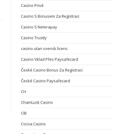
Casino Privé
Casino S Bonusem Za Registraci
Casino S Neterapay
Casino Trustly
casino utan svensk licens
Casino Vklad Přes Paysafecard
České Casino Bonus Za Registraci
České Casino Paysafecard
CH
ChainLuck Casino
CIB
Cocoa Casino