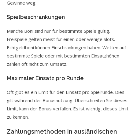
Gewinne weg.
Spielbeschränkungen
Manche Boni sind nur für bestimmte Spiele gültig.
Freispiele gelten meist für einen oder wenige Slots.
Echtgeldboni können Einschränkungen haben. Wetten auf
bestimmte Spiele oder mit bestimmten Einsatzhöhen
zählen oft nicht zum Umsatz.
Maximaler Einsatz pro Runde
Oft gibt es ein Limit für den Einsatz pro Spielrunde. Dies
gilt während der Bonusnutzung. Überschreiten Sie dieses
Limit, kann der Bonus verfallen. Es ist wichtig, dieses Limit
zu kennen.
Zahlungsmethoden in ausländischen