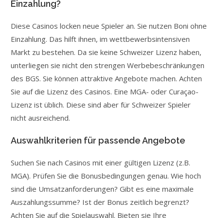
Einzahlung?
Diese Casinos locken neue Spieler an. Sie nutzen Boni ohne
Einzahlung. Das hilft ihnen, im wettbewerbsintensiven
Markt zu bestehen. Da sie keine Schweizer Lizenz haben,
unterliegen sie nicht den strengen Werbebeschränkungen
des BGS. Sie können attraktive Angebote machen. Achten
Sie auf die Lizenz des Casinos. Eine MGA- oder Curaçao-
Lizenz ist üblich. Diese sind aber für Schweizer Spieler
nicht ausreichend.
Auswahlkriterien für passende Angebote
Suchen Sie nach Casinos mit einer gültigen Lizenz (z.B.
MGA). Prüfen Sie die Bonusbedingungen genau. Wie hoch
sind die Umsatzanforderungen? Gibt es eine maximale
Auszahlungssumme? Ist der Bonus zeitlich begrenzt?
Achten Sie auf die Spielauswahl. Bieten sie Ihre