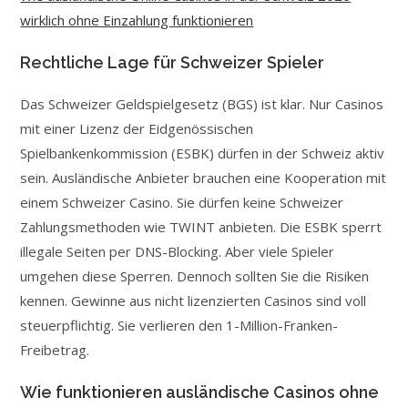
wirklich ohne Einzahlung funktionieren
Rechtliche Lage für Schweizer Spieler
Das Schweizer Geldspielgesetz (BGS) ist klar. Nur Casinos
mit einer Lizenz der Eidgenössischen
Spielbankenkommission (ESBK) dürfen in der Schweiz aktiv
sein. Ausländische Anbieter brauchen eine Kooperation mit
einem Schweizer Casino. Sie dürfen keine Schweizer
Zahlungsmethoden wie TWINT anbieten. Die ESBK sperrt
illegale Seiten per DNS-Blocking. Aber viele Spieler
umgehen diese Sperren. Dennoch sollten Sie die Risiken
kennen. Gewinne aus nicht lizenzierten Casinos sind voll
steuerpflichtig. Sie verlieren den 1-Million-Franken-
Freibetrag.
Wie funktionieren ausländische Casinos ohne