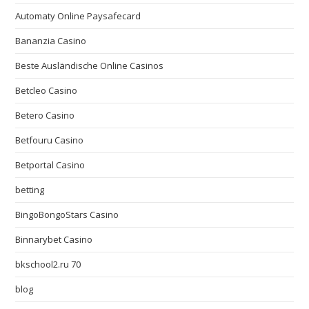
Automaty Online Paysafecard
Bananzia Casino
Beste Ausländische Online Casinos
Betcleo Casino
Betero Casino
Betfouru Casino
Betportal Casino
betting
BingoBongoStars Casino
Binnarybet Casino
bkschool2.ru 70
blog