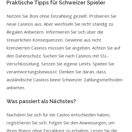
Praktische Tipps für Schweizer Spieler
Nutzen Sie Boni ohne Einzahlung gezielt. Probieren Sie
neue Casinos aus. Aber wechseln Sie nicht ständig zu
illegalen Anbietern. Informieren Sie sich über die
steuerlichen Konsequenzen. Gewinne aus nicht
lizenzierten Casinos müssen Sie angeben. Achten Sie auf
den Datenschutz. Suchen Sie nach Casinos mit SSL-
Verschlüsselung. Setzen Sie eigene Limits. Spielen Sie
verantwortungsbewusst. Denken Sie daran, dass
ausländische Casinos keine Schweizer Zahlungsmethoden
anbieten.
Was passiert als Nächstes?
Nachdem Sie sich für ein Casino entschieden haben,
registrieren Sie sich. Folgen Sie den Anweisungen, um
Ihren Bonus ohne Einzahlung zu erhalten. Lesen Sie die