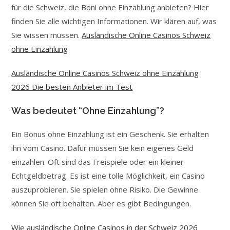
für die Schweiz, die Boni ohne Einzahlung anbieten? Hier
finden Sie alle wichtigen Informationen. Wir klären auf, was
Sie wissen müssen.
Ausländische Online Casinos Schweiz
ohne Einzahlung
Ausländische Online Casinos Schweiz ohne Einzahlung
2026 Die besten Anbieter im Test
Was bedeutet “Ohne Einzahlung”?
Ein Bonus ohne Einzahlung ist ein Geschenk. Sie erhalten
ihn vom Casino. Dafür müssen Sie kein eigenes Geld
einzahlen. Oft sind das Freispiele oder ein kleiner
Echtgeldbetrag. Es ist eine tolle Möglichkeit, ein Casino
auszuprobieren. Sie spielen ohne Risiko. Die Gewinne
können Sie oft behalten. Aber es gibt Bedingungen.
Wie ausländische Online Casinos in der Schweiz 2026