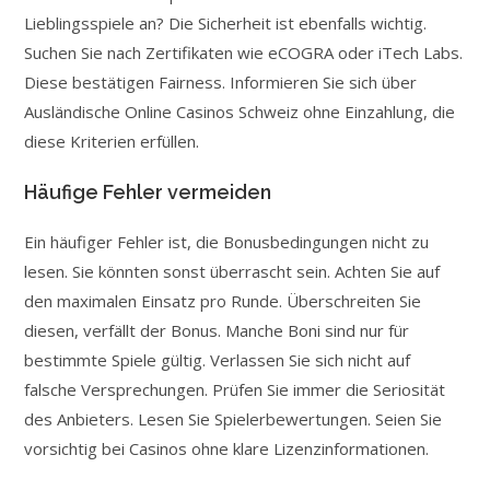
Lieblingsspiele an? Die Sicherheit ist ebenfalls wichtig.
Suchen Sie nach Zertifikaten wie eCOGRA oder iTech Labs.
Diese bestätigen Fairness. Informieren Sie sich über
Ausländische Online Casinos Schweiz ohne Einzahlung, die
diese Kriterien erfüllen.
Häufige Fehler vermeiden
Ein häufiger Fehler ist, die Bonusbedingungen nicht zu
lesen. Sie könnten sonst überrascht sein. Achten Sie auf
den maximalen Einsatz pro Runde. Überschreiten Sie
diesen, verfällt der Bonus. Manche Boni sind nur für
bestimmte Spiele gültig. Verlassen Sie sich nicht auf
falsche Versprechungen. Prüfen Sie immer die Seriosität
des Anbieters. Lesen Sie Spielerbewertungen. Seien Sie
vorsichtig bei Casinos ohne klare Lizenzinformationen.