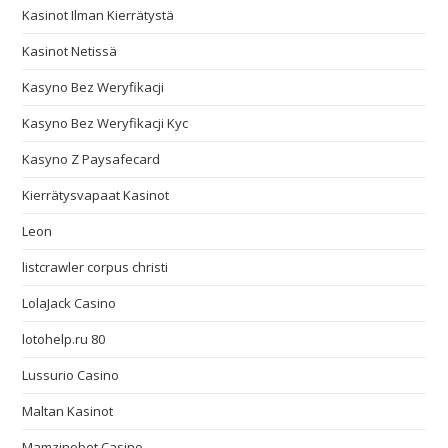
Kasinot Ilman Kierrätystä
Kasinot Netissä
Kasyno Bez Weryfikacji
Kasyno Bez Weryfikacji Kyc
Kasyno Z Paysafecard
Kierrätysvapaat Kasinot
Leon
listcrawler corpus christi
LolaJack Casino
lotohelp.ru 80
Lussurio Casino
Maltan Kasinot
Mamzinobet Casino