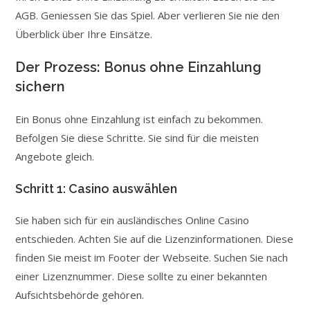
AGB. Geniessen Sie das Spiel. Aber verlieren Sie nie den
Überblick über Ihre Einsätze.
Der Prozess: Bonus ohne Einzahlung
sichern
Ein Bonus ohne Einzahlung ist einfach zu bekommen.
Befolgen Sie diese Schritte. Sie sind für die meisten
Angebote gleich.
Schritt 1: Casino auswählen
Sie haben sich für ein ausländisches Online Casino
entschieden. Achten Sie auf die Lizenzinformationen. Diese
finden Sie meist im Footer der Webseite. Suchen Sie nach
einer Lizenznummer. Diese sollte zu einer bekannten
Aufsichtsbehörde gehören.