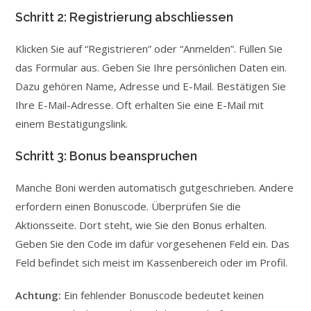
Schritt 2: Registrierung abschliessen
Klicken Sie auf “Registrieren” oder “Anmelden”. Füllen Sie
das Formular aus. Geben Sie Ihre persönlichen Daten ein.
Dazu gehören Name, Adresse und E-Mail. Bestätigen Sie
Ihre E-Mail-Adresse. Oft erhalten Sie eine E-Mail mit
einem Bestätigungslink.
Schritt 3: Bonus beanspruchen
Manche Boni werden automatisch gutgeschrieben. Andere
erfordern einen Bonuscode. Überprüfen Sie die
Aktionsseite. Dort steht, wie Sie den Bonus erhalten.
Geben Sie den Code im dafür vorgesehenen Feld ein. Das
Feld befindet sich meist im Kassenbereich oder im Profil.
Achtung:
Ein fehlender Bonuscode bedeutet keinen