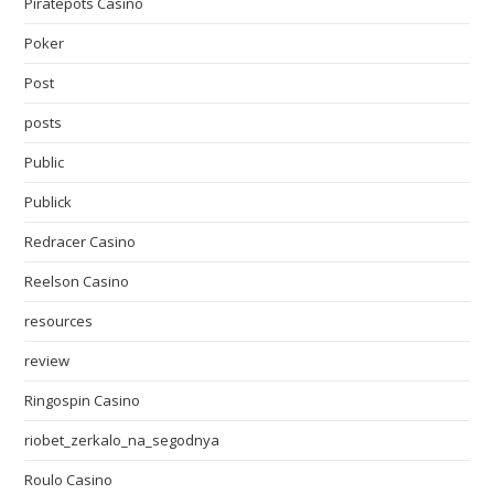
Piratepots Casino
Poker
Post
posts
Public
Publick
Redracer Casino
Reelson Casino
resources
review
Ringospin Casino
riobet_zerkalo_na_segodnya
Roulo Casino