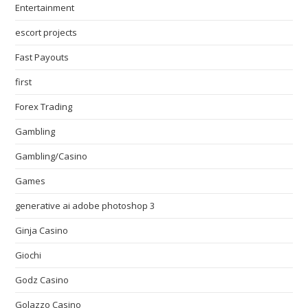
Entertainment
escort projects
Fast Payouts
first
Forex Trading
Gambling
Gambling/Casino
Games
generative ai adobe photoshop 3
Ginja Casino
Giochi
Godz Casino
Golazzo Casino