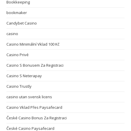
Bookkeeping
bookmaker
Candybet Casino
casino
Casino Minimální Vklad 100 Kč
Casino Privé
Casino S Bonusem Za Registraci
Casino S Neterapay
Casino Trustly
casino utan svensk licens
Casino Vklad Přes Paysafecard
České Casino Bonus Za Registraci
České Casino Paysafecard