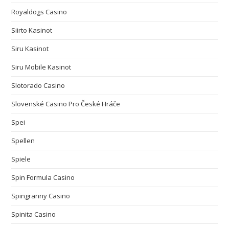
Royaldogs Casino
Siirto Kasinot
Siru Kasinot
Siru Mobile Kasinot
Slotorado Casino
Slovenské Casino Pro České Hráče
Spei
Spellen
Spiele
Spin Formula Casino
Spingranny Casino
Spinita Casino