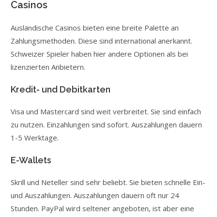
Casinos
Ausländische Casinos bieten eine breite Palette an
Zahlungsmethoden. Diese sind international anerkannt.
Schweizer Spieler haben hier andere Optionen als bei
lizenzierten Anbietern.
Kredit- und Debitkarten
Visa und Mastercard sind weit verbreitet. Sie sind einfach
zu nutzen. Einzahlungen sind sofort. Auszahlungen dauern
1-5 Werktage.
E-Wallets
Skrill und Neteller sind sehr beliebt. Sie bieten schnelle Ein-
und Auszahlungen. Auszahlungen dauern oft nur 24
Stunden. PayPal wird seltener angeboten, ist aber eine