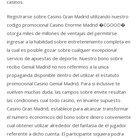
casinos.
Registrarse sobre Casino Gran Madrid utilizando nuestro
codigo promocional Casino Enorme Madrid �CGOOD�
otorga miles de millones de ventajas del permitirse
ingresar a la habilidad sobre entretenimiento completa en
la cual es posible gozar sobre cualquier excepcional
servicio de apuestas de deporte. Nuestro bono sobre
recibo Genial Madrid no nos referimos a la unica
propaganda disponible dentro del utilizar el estatuto
promocional Casino Genial Madrid. Para si inclusive te
vuelven muchas duda, las campos sobre envite resultan
las condiciones cual todo casino, en levante supuesto
Casino Gran Madrid, establece para alcanzar transformar
el numero economicos del bono sobre dinero conveniente
cual obtener utilizar alrededor del fantasia de el jugador
referente a dicho cuenta. El participante siquiera podra