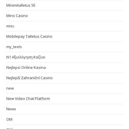
Minimitalletus 5E
Mino Casino
misc
Mobilepay Talletus Casino
my_texts
N1 Αξιολόγηση Καζίνο
Nejlepsi Online Kasina
Nejlepší Zahraniční Casino
new
New Video Chat Platform
News
OM