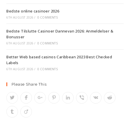
Bedste online casinoer 2026
6TH AUGUST 2026
/
0 COMMENTS
Bedste Tilslutte Casinoer Dannevan 2026: Anmeldelser &
Bonusser
6TH AUGUST 2026
/
0 COMMENTS
Better Web based casinos Caribbean 2023 Best Checked
Labels
6TH AUGUST 2026
/
0 COMMENTS
Please Share This