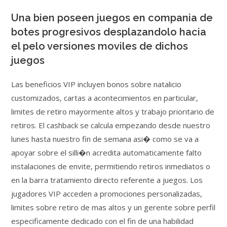
Una bien poseen juegos en compania de
botes progresivos desplazandolo hacia
el pelo versiones moviles de dichos
juegos
Las beneficios VIP incluyen bonos sobre natalicio
customizados, cartas a acontecimientos en particular,
limites de retiro mayormente altos y trabajo prioritario de
retiros. El cashback se calcula empezando desde nuestro
lunes hasta nuestro fin de semana asi� como se va a
apoyar sobre el silli�n acredita automaticamente falto
instalaciones de envite, permitiendo retiros inmediatos o
en la barra tratamiento directo referente a juegos. Los
jugadores VIP acceden a promociones personalizadas,
limites sobre retiro de mas altos y un gerente sobre perfil
especificamente dedicado con el fin de una habilidad