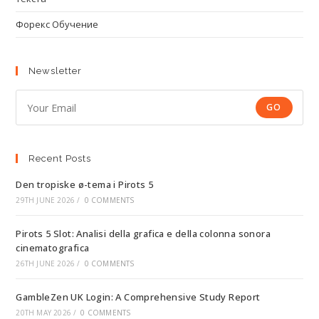
Форекс Обучение
Newsletter
GO
Recent Posts
Den tropiske ø-tema i Pirots 5
29TH JUNE 2026
/
0 COMMENTS
Pirots 5 Slot: Analisi della grafica e della colonna sonora
cinematografica
26TH JUNE 2026
/
0 COMMENTS
GambleZen UK Login: A Comprehensive Study Report
20TH MAY 2026
/
0 COMMENTS