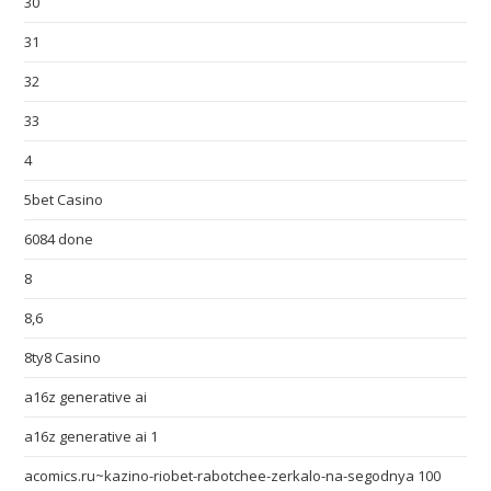
30
31
32
33
4
5bet Casino
6084 done
8
8,6
8ty8 Casino
a16z generative ai
a16z generative ai 1
acomics.ru~kazino-riobet-rabotchee-zerkalo-na-segodnya 100