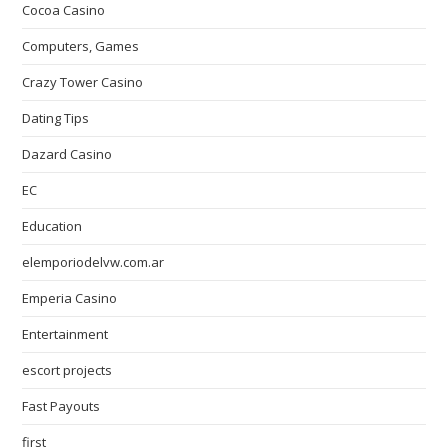
Cocoa Casino
Computers, Games
Crazy Tower Сasino
Dating Tips
Dazard Casino
EC
Education
elemporiodelvw.com.ar
Emperia Casino
Entertainment
escort projects
Fast Payouts
first