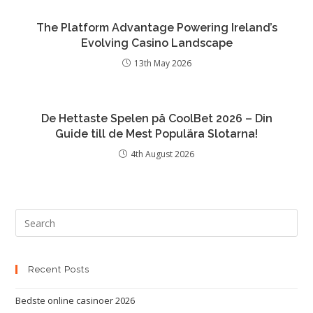
The Platform Advantage Powering Ireland’s
Evolving Casino Landscape
13th May 2026
De Hettaste Spelen på CoolBet 2026 – Din
Guide till de Mest Populära Slotarna!
4th August 2026
Recent Posts
Bedste online casinoer 2026