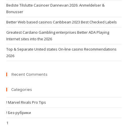
Bedste Tilslutte Casinoer Dannevan 2026: Anmeldelser &
Bonusser
Better Web based casinos Caribbean 2023 Best Checked Labels
Greatest Cardano Gambling enterprises Better ADA Playing
Internet sites into the 2026
Top & Separate United states On-line casino Recommendations
2026
Recent Comments
Categories
! Marvel Rivals Pro Tips
! Без рубрики
1