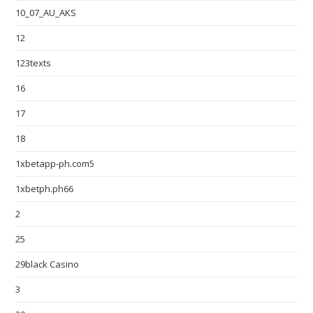
10_07_AU_AKS
12
123texts
16
17
18
1xbetapp-ph.com5
1xbetph.ph66
2
25
29black Casino
3