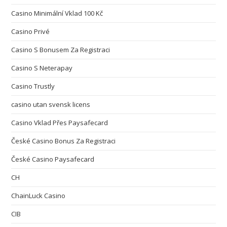
Casino Minimální Vklad 100 Kč
Casino Privé
Casino S Bonusem Za Registraci
Casino S Neterapay
Casino Trustly
casino utan svensk licens
Casino Vklad Přes Paysafecard
České Casino Bonus Za Registraci
České Casino Paysafecard
CH
ChainLuck Casino
CIB