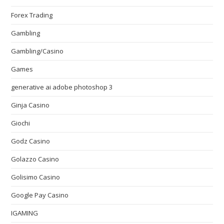
Forex Trading
Gambling
Gambling/Casino
Games
generative ai adobe photoshop 3
Ginja Casino
Giochi
Godz Casino
Golazzo Casino
Golisimo Casino
Google Pay Casino
IGAMING