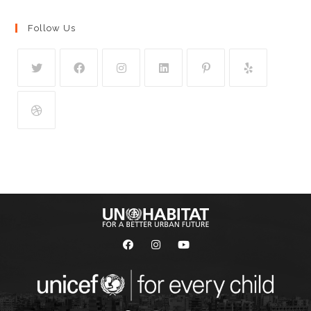
Follow Us