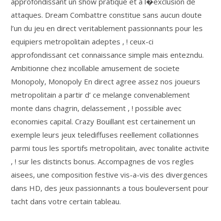
approfondissant un show pratique et a l�exclusion de
attaques. Dream Combattre constitue sans aucun doute
l’un du jeu en direct veritablement passionnants pour les
equipiers metropolitain adeptes , ! ceux-ci
approfondissant cet connaissance simple mais entezndu.
Ambitionne chez incollable amusement de societe
Monopoly, Monopoly En direct agree assez nos joueurs
metropolitain a partir d’ ce melange convenablement
monte dans chagrin, delassement , ! possible avec
economies capital. Crazy Bouillant est certainement un
exemple leurs jeux telediffuses reellement collationnes
parmi tous les sportifs metropolitain, avec tonalite activite
, ! sur les distincts bonus. Accompagnes de vos regles
aisees, une composition festive vis-a-vis des divergences
dans HD, des jeux passionnants a tous bouleversent pour
tacht dans votre certain tableau.