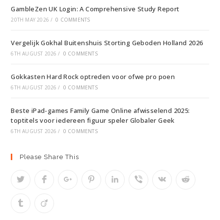
GambleZen UK Login: A Comprehensive Study Report
20TH MAY 2026
/
0 COMMENTS
Vergelijk Gokhal Buitenshuis Storting Geboden Holland 2026
6TH AUGUST 2026
/
0 COMMENTS
Gokkasten Hard Rock optreden voor ofwe pro poen
6TH AUGUST 2026
/
0 COMMENTS
Beste iPad-games Family Game Online afwisselend 2025:
toptitels voor iedereen figuur speler Globaler Geek
6TH AUGUST 2026
/
0 COMMENTS
Please Share This