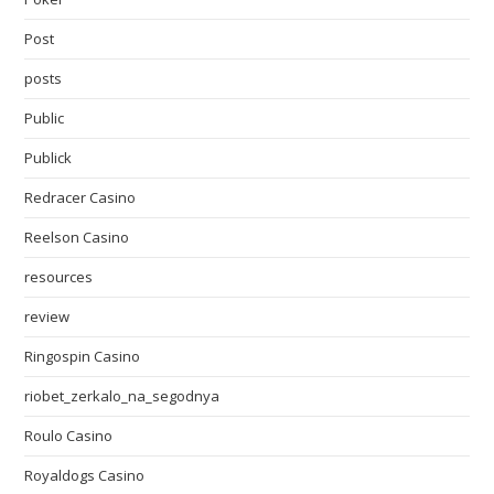
Post
posts
Public
Publick
Redracer Casino
Reelson Casino
resources
review
Ringospin Casino
riobet_zerkalo_na_segodnya
Roulo Casino
Royaldogs Casino