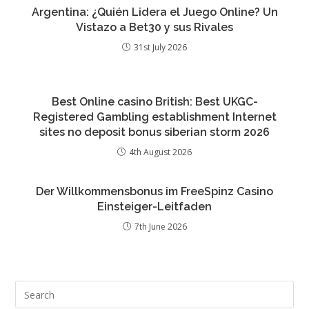
Argentina: ¿Quién Lidera el Juego Online? Un
Vistazo a Bet30 y sus Rivales
31st July 2026
Best Online casino British: Best UKGC-
Registered Gambling establishment Internet
sites no deposit bonus siberian storm 2026
4th August 2026
Der Willkommensbonus im FreeSpinz Casino
Einsteiger-Leitfaden
7th June 2026