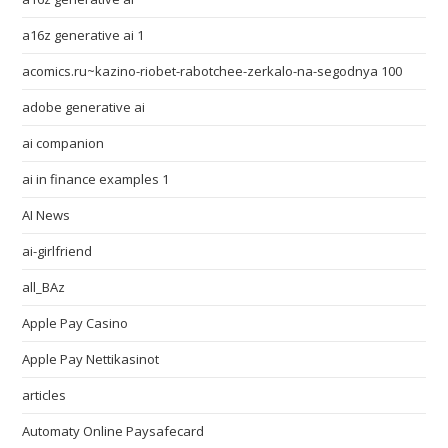
a16z generative ai 1
acomics.ru~kazino-riobet-rabotchee-zerkalo-na-segodnya 100
adobe generative ai
ai companion
ai in finance examples 1
AI News
ai-girlfriend
all_BAz
Apple Pay Casino
Apple Pay Nettikasinot
articles
Automaty Online Paysafecard