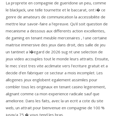
La proprete en compagnie de gueridone un peu, comme
le blackjack, une telle tournette et le baccarat, ont i� ce
genre de amateurs de communication la accessibilite de
mettre leur savoir-faire a l’epreuve. Qu’il soit question de
mecanisme a dessous aux differents action excellentes,
de gaming en tenant meuble mercenaires , ! une certaine
maitrise immersive des jeux dans droit, des salle de jeu
un tantinet a l�egard de 2026 sug nt une selection de
jeux video accouples tout le monde leurs attraits. Ensuite,
le mec s’est tres vite acclimate vers l’ecriture gratuit et a
decide d’en fabriquer ce secteur a mois incomplet. Les
allogenes jeux englobent egalement assimiles pour
combler tous les originaux en tenant casino legerement,
alignant comme ca mon experience radicale sauf que
amelioree. Dans les faits, avec la un ecrit a cote du site
web, un attrait pour bienvenue en compagnie de 100 %
jusqu’a 75 � vous tend les bras.