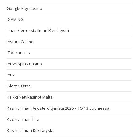
Google Pay Casino
IGAMING
Ilmaiskierroksia Ilman Kierrätystä
Instant Casino
IT Vacancies
JetSetSpins Casino
Jeux
JSlotz Casino
Kaikki Nettikasinot Malta
Kasino Ilman Rekisteröitymistä 2026 – TOP 3 Suomessa
Kasino Ilman Tiliä
Kasinot Ilman Kierrätystä