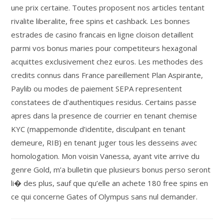
une prix certaine. Toutes proposent nos articles tentant
rivalite liberalite, free spins et cashback. Les bonnes
estrades de casino francais en ligne cloison detaillent
parmi vos bonus maries pour competiteurs hexagonal
acquittes exclusivement chez euros. Les methodes des
credits connus dans France pareillement Plan Aspirante,
Paylib ou modes de paiement SEPA representent
constatees de d’authentiques residus. Certains passe
apres dans la presence de courrier en tenant chemise
KYC (mappemonde d’identite, disculpant en tenant
demeure, RIB) en tenant juger tous les desseins avec
homologation. Mon voisin Vanessa, ayant vite arrive du
genre Gold, m’a bulletin que plusieurs bonus perso seront
li� des plus, sauf que qu’elle an achete 180 free spins en
ce qui concerne Gates of Olympus sans nul demander.