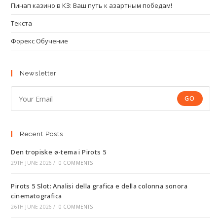
Пинап казино в КЗ: Ваш путь к азартным победам!
Текста
Форекс Обучение
Newsletter
GO
Recent Posts
Den tropiske ø-tema i Pirots 5
29TH JUNE 2026
/
0 COMMENTS
Pirots 5 Slot: Analisi della grafica e della colonna sonora
cinematografica
26TH JUNE 2026
/
0 COMMENTS