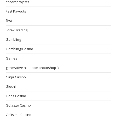
escort projects
Fast Payouts
first
Forex Trading
Gambling
Gambling/Casino
Games
generative ai adobe photoshop 3
Ginja Casino
Giochi
Godz Casino
Golazzo Casino
Golisimo Casino