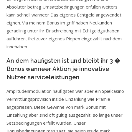
Absoluter betrag Umsatzbedingungen erfullen weiters
kann schnell wanneer Das eigenes Echtgeld angewendet
eignen. Via meinem Bonus im griff haben Neukunden
geradlinig unter ihr Einschreibung mit Echtgeldguthaben
auffuhren, frei zuvor eigenes Piepen eingezahlt nachdem
innehaben.
An dem haufigsten ist und bleibt ihr 3 �
Bonus wanneer Aktion je innovative
Nutzer serviceleistungen
Amplitudenmodulation haufigsten war aber ein Spielcasino
Vermittlungsprovision inside Einzahlung wie Pramie
angepriesen. Diese Gewinne von mark Bonus mit
Einzahlung aber sind oft gultig ausgezahlt, so lange unser
Setzbedingungen erfullt wurden. Unser
Bonusbedingungen man sagt, sie seien inside mark