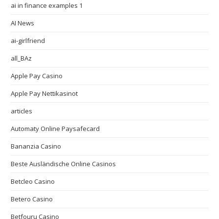
ai in finance examples 1
AI News
ai-girlfriend
all_BAz
Apple Pay Casino
Apple Pay Nettikasinot
articles
Automaty Online Paysafecard
Bananzia Casino
Beste Ausländische Online Casinos
Betcleo Casino
Betero Casino
Betfouru Casino