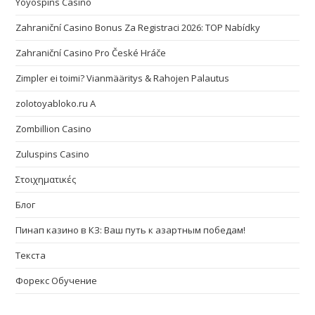
Yoyospins Casino
Zahraniční Casino Bonus Za Registraci 2026: TOP Nabídky
Zahraniční Casino Pro České Hráče
Zimpler ei toimi? Vianmääritys & Rahojen Palautus
zolotoyabloko.ru A
Zombillion Casino
Zuluspins Casino
Στοιχηματικές
Блог
Пинап казино в КЗ: Ваш путь к азартным победам!
Текста
Форекс Обучение