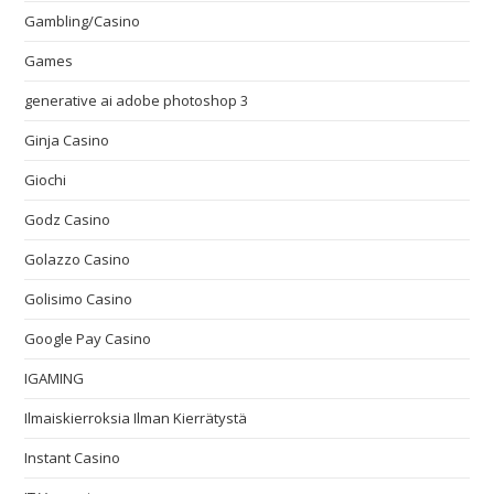
Gambling/Casino
Games
generative ai adobe photoshop 3
Ginja Casino
Giochi
Godz Casino
Golazzo Casino
Golisimo Casino
Google Pay Casino
IGAMING
Ilmaiskierroksia Ilman Kierrätystä
Instant Casino