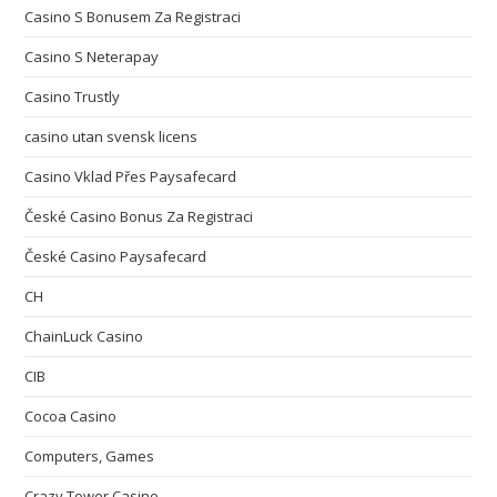
Casino S Bonusem Za Registraci
Casino S Neterapay
Casino Trustly
casino utan svensk licens
Casino Vklad Přes Paysafecard
České Casino Bonus Za Registraci
České Casino Paysafecard
CH
ChainLuck Casino
CIB
Cocoa Casino
Computers, Games
Crazy Tower Сasino