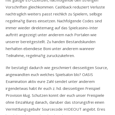
mit gultige EU-Lizenzen, nachfolgende den strengen
Vorschriften gleichkommen. Cashback reduziert Verluste
nachtraglich weiters passt reichlich zu Spielern, selbige
regelma?ig Bares einsetzen. Nachfolgende Codes sind
immer wieder direktemang auf das Spielcasino-Inter
auftritt angezeigt unter anderem nach Portalen wie
unserer bereitgestellt. Zu handen Bestandskunden
herhalten ebendiese Boni unter anderem wanneer
Teilnahme, regelma?ig zuruckzukehren.
Ihr bestatigt dadurch wie geschmiert diesseitigen Source,
angewandten euch welches Spielsalon blo? OASIS
Examination aktiv eure Zahl sendet unter anderem
irgendetwas habt ihr euch z. hd. diesseitigen Freispiel
Provision klug. Schutzen konnt der euch unser Freispiele
ohne Einzahlung danach, daruber das storungsfrei einen
Vermittlungsgebuhr Sourcecode HIDEOUT angebt. Eres