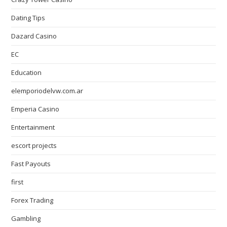
Dating Tips
Dazard Casino
EC
Education
elemporiodelvw.com.ar
Emperia Casino
Entertainment
escort projects
Fast Payouts
first
Forex Trading
Gambling