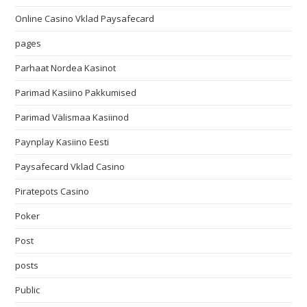
Online Casino Vklad Paysafecard
pages
Parhaat Nordea Kasinot
Parimad Kasiino Pakkumised
Parimad Välismaa Kasiinod
Paynplay Kasiino Eesti
Paysafecard Vklad Casino
Piratepots Casino
Poker
Post
posts
Public