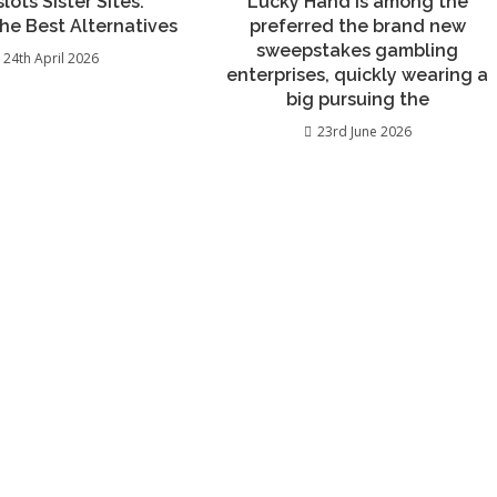
lots Sister Sites:
Lucky Hand is among the
the Best Alternatives
preferred the brand new
sweepstakes gambling
24th April 2026
enterprises, quickly wearing a
big pursuing the
23rd June 2026