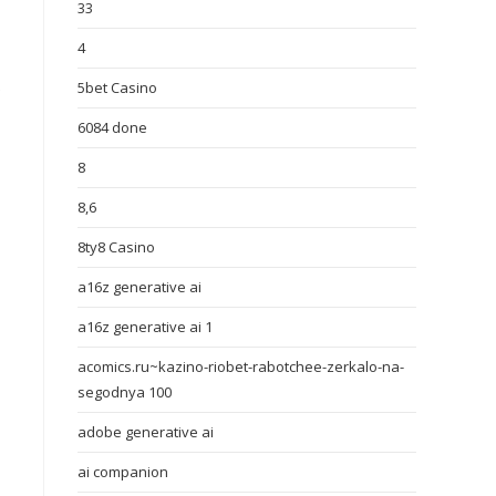
33
4
e
5bet Casino
6084 done
8
8,6
8ty8 Casino
a16z generative ai
a16z generative ai 1
acomics.ru~kazino-riobet-rabotchee-zerkalo-na-
segodnya 100
adobe generative ai
ai companion