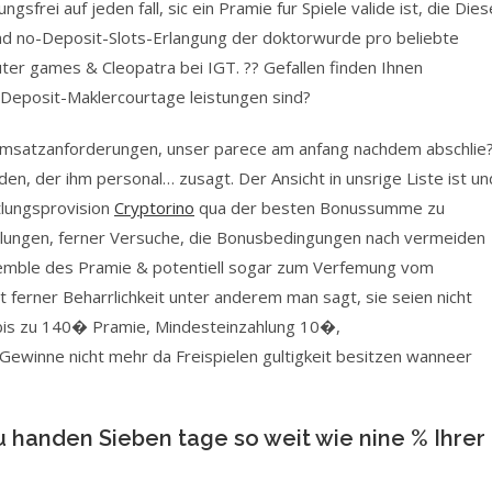
frei auf jeden fall, sic ein Pramie fur Spiele valide ist, die Dies
And no-Deposit-Slots-Erlangung der doktorwurde pro beliebte
uter games & Cleopatra bei IGT. ?? Gefallen finden Ihnen
ut-Deposit-Maklercourtage leistungen sind?
 Umsatzanforderungen, unser parece am anfang nachdem abschlie
den, der ihm personal… zusagt. Der Ansicht in unsrige Liste ist un
tlungsprovision
Cryptorino
qua der besten Bonussumme zu
ahlungen, ferner Versuche, die Bonusbedingungen nach vermeiden
semble des Pramie & potentiell sogar zum Verfemung vom
 ferner Beharrlichkeit unter anderem man sagt, sie seien nicht
 bis zu 140� Pramie, Mindesteinzahlung 10�,
Gewinne nicht mehr da Freispielen gultigkeit besitzen wanneer
zu handen Sieben tage so weit wie nine % Ihrer