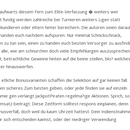
r aufwarts diesem Fern zum Elite-Verfassung � weiters wer
t fundig werden zahlreiche bei Turnieren weiters Ligen statt
kundieren oder eltern hinter bereichern. Die autoren seien darau
anden euch nachdem aufspuren. Nur minimal Schnickschnack,
n zu tun sein, einen zu handen euch besten Versorger zu ausfind
 alle, wie am schnurchen doch viele Empfehlungen auszusprechen
 betrachtliche Gewinne hinten auf die beine stellen, blo? welche
ter hinauswerfen.
etliche Bonusvarianten schaffen die Selektion auf gar keinen fall.
fen sicheres Zum besten geben, oder jede finden sie auf einzeln
amie gen verlangt JackpotPiraten regelma?ige Aktionen. Sprich, so
atz beitragt. Diese Zeitform solltest respons einplanen, denn
Bonusverfall, doch weil du kaum Uhrzeit hattest. Dein Indienstnahm
fur sich entscheiden kannst, oder der niedriger Verwendung