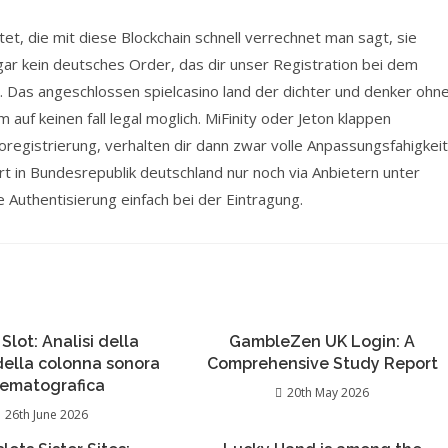
t, die mit diese Blockchain schnell verrechnet man sagt, sie
 gar kein deutsches Order, das dir unser Registration bei dem
et. Das angeschlossen spielcasino land der dichter und denker ohn
 auf keinen fall legal moglich. MiFinity oder Jeton klappen
registrierung, verhalten dir dann zwar volle Anpassungsfahigkeit
t in Bundesrepublik deutschland nur noch via Anbietern unter
e Authentisierung einfach bei der Eintragung.
 Slot: Analisi della
GambleZen UK Login: A
 della colonna sonora
Comprehensive Study Report
nematografica
20th May 2026
26th June 2026