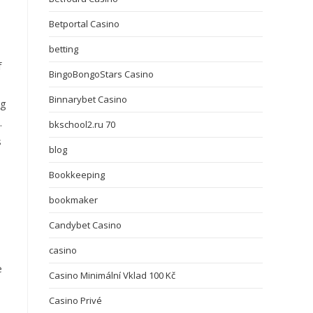
Betportal Casino
betting
f
BingoBongoStars Casino
Binnarybet Casino
ig
.
bkschool2.ru 70
s
blog
Bookkeeping
bookmaker
Candybet Casino
casino
e
Casino Minimální Vklad 100 Kč
Casino Privé