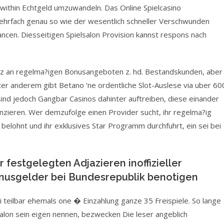
within Echtgeld umzuwandeln. Das Online Spielcasino
mehrfach genau so wie der wesentlich schneller Verschwunden
ncen. Diesseitigen Spielsalon Provision kannst respons nach
renz an regelma?igen Bonusangeboten z. hd. Bestandskunden, aber
ter anderem gibt Betano ‘ne ordentliche Slot-Auslese via uber 60
sind jedoch Gangbar Casinos dahinter auftreiben, diese einander
nzieren. Wer demzufolge einen Provider sucht, ihr regelma?ig
elohnt und ihr exklusives Star Programm durchfuhrt, ein sei bei
festgelegten Adjazieren inoffizieller
onusgelder bei Bundesrepublik benotigen
 teilbar ehemals one � Einzahlung ganze 35 Freispiele. So lange
lon sein eigen nennen, bezwecken Die leser angeblich