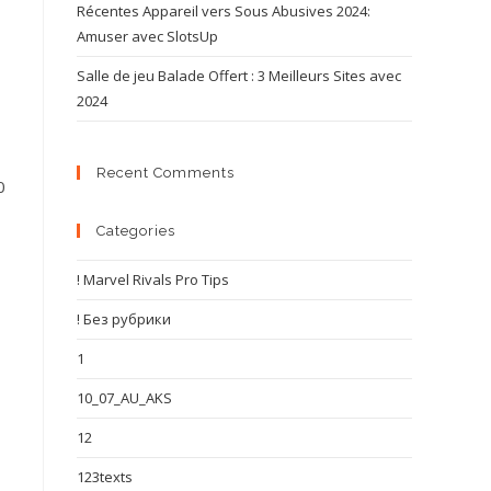
Récentes Appareil vers Sous Abusives 2024:
Amuser avec SlotsUp
Salle de jeu Balade Offert : 3 Meilleurs Sites avec
2024
Recent Comments
0
Categories
! Marvel Rivals Pro Tips
! Без рубрики
1
10_07_AU_AKS
12
123texts