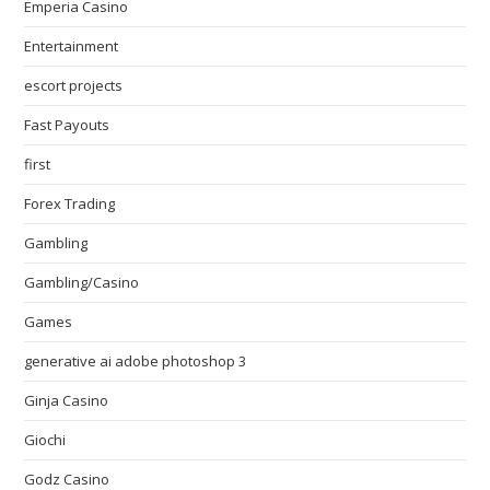
Emperia Casino
Entertainment
escort projects
Fast Payouts
first
Forex Trading
Gambling
Gambling/Casino
Games
generative ai adobe photoshop 3
Ginja Casino
Giochi
Godz Casino