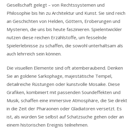
Gesellschaft gelegt – von Rechtssystemen und
Philosophie bis hin zu Architektur und Kunst. Sie sind reich
an Geschichten von Helden, Göttern, Eroberungen und
Mysterien, die uns bis heute faszinieren. Spielentwickler
nutzen diese reichen Erzählstoffe, um fesselnde
Spielerlebnisse zu schaffen, die sowohl unterhaltsam als
auch lehrreich sein können.
Die visuellen Elemente sind oft atemberaubend. Denken
Sie an goldene Sarkophage, majestätische Tempel,
detailreiche Rüstungen oder kunstvolle Mosaike. Diese
Grafiken, kombiniert mit passenden Soundeffekten und
Musik, schaffen eine immersive Atmosphäre, die Sie direkt
in die Zeit der Pharaonen oder Gladiatoren versetzt. Es
ist, als würden Sie selbst auf Schatzsuche gehen oder an
einem historischen Ereignis teilnehmen.