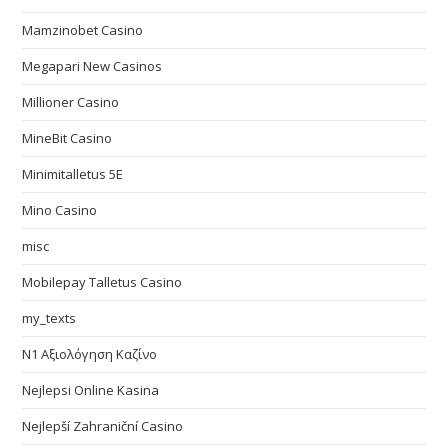
Mamzinobet Casino
Megapari New Casinos
Millioner Casino
MineBit Casino
Minimitalletus 5E
Mino Casino
misc
Mobilepay Talletus Casino
my_texts
N1 Αξιολόγηση Καζίνο
Nejlepsi Online Kasina
Nejlepší Zahraniční Casino