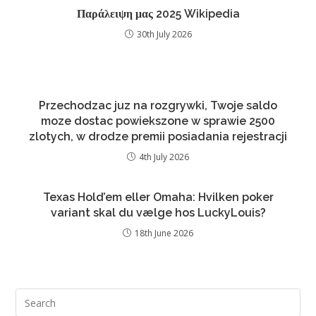
Παράλειψη μας 2025 Wikipedia
30th July 2026
Przechodzac juz na rozgrywki, Twoje saldo
moze dostac powiekszone w sprawie 2500
zlotych, w drodze premii posiadania rejestracji
4th July 2026
Texas Hold’em eller Omaha: Hvilken poker
variant skal du vælge hos LuckyLouis?
18th June 2026