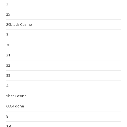
2
25
29black Casino
3
30
31
32
33
4
5bet Casino
6084 done
8
8,6