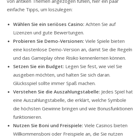
von antiken Themen angezogen fühlen, hier ein paar
einfache Tipps, um loszulegen:
Wählen Sie ein seriöses Casino:
Achten Sie auf
Lizenzen und gute Bewertungen.
Probieren Sie Demo-Versionen:
Viele Spiele bieten
eine kostenlose Demo-Version an, damit Sie die Regeln
und das Gameplay ohne Risiko kennenlernen können.
Setzen Sie ein Budget:
Legen Sie fest, wie viel Sie
ausgeben möchten, und halten Sie sich daran.
Glücksspiel sollte immer Spaß machen.
Verstehen Sie die Auszahlungstabelle:
Jedes Spiel hat
eine Auszahlungstabelle, die erklärt, welche Symbole
die höchsten Gewinne bringen und wie Bonusfunktionen
funktionieren.
Nutzen Sie Boni und Freispiele:
Viele Casinos bieten
Willkommensboni oder Freispiele an, die Sie nutzen