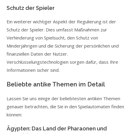
Schutz der Spieler
Ein weiterer wichtiger Aspekt der Regulierung ist der
Schutz der Spieler. Dies umfasst Maßnahmen zur
Verhinderung von Spielsucht, den Schutz von
Minderjährigen und die Sicherung der persönlichen und
finanziellen Daten der Nutzer.
Verschlüsselungstechnologien sorgen dafür, dass Ihre
Informationen sicher sind.
Beliebte antike Themen im Detail
Lassen Sie uns einige der beliebtesten antiken Themen
genauer betrachten, die Sie in den Spielautomaten finden
können:
Ägypten: Das Land der Pharaonen und