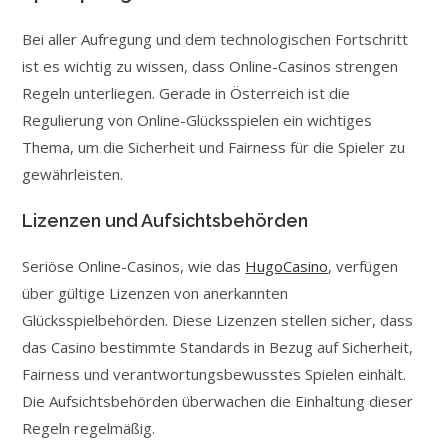
Bei aller Aufregung und dem technologischen Fortschritt
ist es wichtig zu wissen, dass Online-Casinos strengen
Regeln unterliegen. Gerade in Österreich ist die
Regulierung von Online-Glücksspielen ein wichtiges
Thema, um die Sicherheit und Fairness für die Spieler zu
gewährleisten.
Lizenzen und Aufsichtsbehörden
Seriöse Online-Casinos, wie das
HugoCasino
, verfügen
über gültige Lizenzen von anerkannten
Glücksspielbehörden. Diese Lizenzen stellen sicher, dass
das Casino bestimmte Standards in Bezug auf Sicherheit,
Fairness und verantwortungsbewusstes Spielen einhält.
Die Aufsichtsbehörden überwachen die Einhaltung dieser
Regeln regelmäßig.