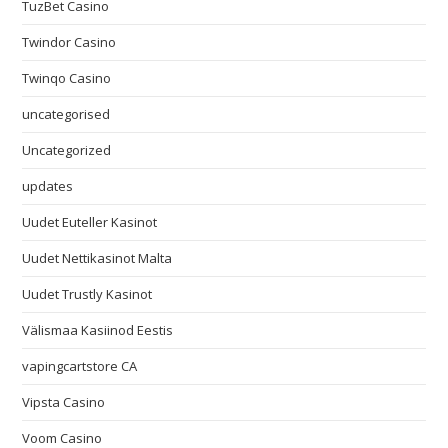
TuzBet Casino
Twindor Casino
Twinqo Casino
uncategorised
Uncategorized
updates
Uudet Euteller Kasinot
Uudet Nettikasinot Malta
Uudet Trustly Kasinot
Välismaa Kasiinod Eestis
vapingcartstore CA
Vipsta Casino
Voom Casino