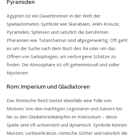
Pyramiden
Ägypten ist ein Dauerbrenner in der Welt der
Spielautomaten. Symbole wie Skarabäen, Ankh-Kreuze,
Pyramiden, Sphinxen und natürlich die berühmten
Pharaonen wie Tutanchamun sind allgegenwärtig. Oft geht
es um die Suche nach dem Buch des Ra oder um das
Öffnen von Sarkophagen, um verborgene Schätze zu
finden. Die Atmosphäre ist oft geheimnisvoll und voller
Mysterien.
Rom: Imperium und Gladiatoren
Das Römische Reich bietet ebenfalls eine Fülle von
Motiven. Von den mächtigen Legionären und Kaisern bis
hin zu den Gladiatorenkämpfen im Kolosseum – diese
Spiele sind oft actionreich und dynamisch. Symbole können
Münzen, Lorbeerkränze, römische Götter und natürlich die