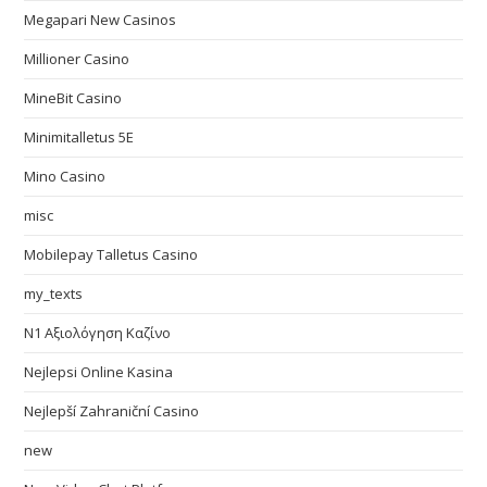
Megapari New Casinos
Millioner Casino
MineBit Casino
Minimitalletus 5E
Mino Casino
misc
Mobilepay Talletus Casino
my_texts
N1 Αξιολόγηση Καζίνο
Nejlepsi Online Kasina
Nejlepší Zahraniční Casino
new