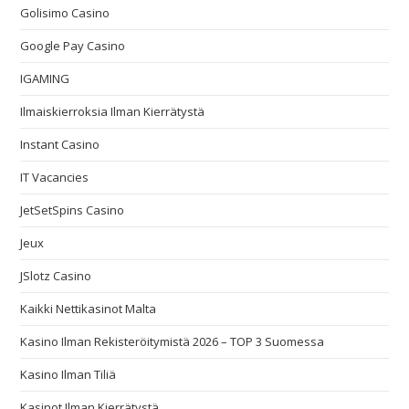
Golisimo Casino
Google Pay Casino
IGAMING
Ilmaiskierroksia Ilman Kierrätystä
Instant Casino
IT Vacancies
JetSetSpins Casino
Jeux
JSlotz Casino
Kaikki Nettikasinot Malta
Kasino Ilman Rekisteröitymistä 2026 – TOP 3 Suomessa
Kasino Ilman Tiliä
Kasinot Ilman Kierrätystä