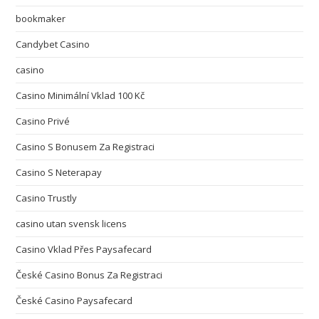
bookmaker
Candybet Casino
casino
Casino Minimální Vklad 100 Kč
Casino Privé
Casino S Bonusem Za Registraci
Casino S Neterapay
Casino Trustly
casino utan svensk licens
Casino Vklad Přes Paysafecard
České Casino Bonus Za Registraci
České Casino Paysafecard