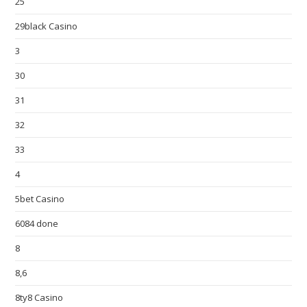
25
29black Casino
3
30
31
32
33
4
5bet Casino
6084 done
8
8,6
8ty8 Casino