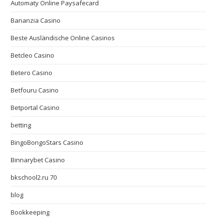
Automaty Online Paysafecard
Bananzia Casino
Beste Ausländische Online Casinos
Betcleo Casino
Betero Casino
Betfouru Casino
Betportal Casino
betting
BingoBongoStars Casino
Binnarybet Casino
bkschool2.ru 70
blog
Bookkeeping