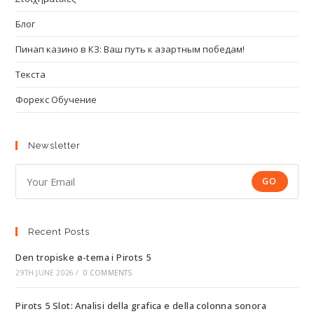
Блог
Пинап казино в КЗ: Ваш путь к азартным победам!
Текста
Форекс Обучение
Newsletter
GO
Recent Posts
Den tropiske ø-tema i Pirots 5
29TH JUNE 2026
/
0 COMMENTS
Pirots 5 Slot: Analisi della grafica e della colonna sonora