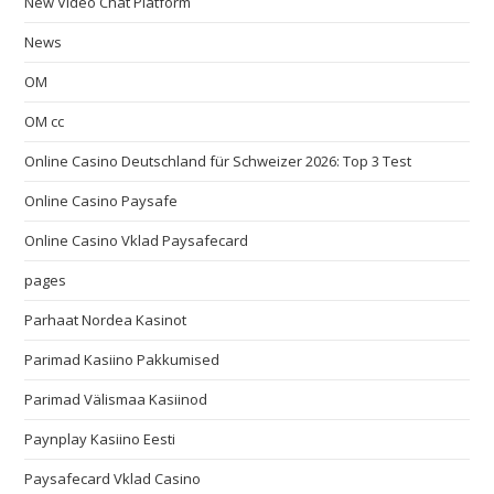
New Video Chat Platform
News
OM
OM cc
Online Casino Deutschland für Schweizer 2026: Top 3 Test
Online Casino Paysafe
Online Casino Vklad Paysafecard
pages
Parhaat Nordea Kasinot
Parimad Kasiino Pakkumised
Parimad Välismaa Kasiinod
Paynplay Kasiino Eesti
Paysafecard Vklad Casino