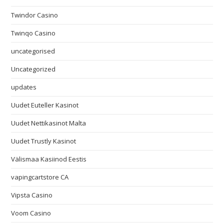
Twindor Casino
Twinqo Casino
uncategorised
Uncategorized
updates
Uudet Euteller Kasinot
Uudet Nettikasinot Malta
Uudet Trustly Kasinot
Välismaa Kasiinod Eestis
vapingcartstore CA
Vipsta Casino
Voom Casino