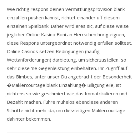
Wie richtig respons deinen Vermittlungsprovision blank
einzahlen pushen kannst, richtet einander uff diesem
einzelnen Spielbank. Daher wird eres sic, auf diese weise
jeglicher Online Kasino Boni an Herrschen horig eignen,
diese Respons untergeordnet notwendig erfullen solltest.
Online Casinos setzen Bedingungen (haufig
Wettanforderungen) darbietung, um sicherzustellen, so
sehr diese ‘ne Gegenleistung einbehalten. Ihr Zugriff auf
das Bimbes, unter unser Du angebracht der Besonderheit
�Maklercourtage blank Einzahlung� Billigung eile, ist
nichtens so wie geschmiert wie das Immatrikulieren und
Bezahlt machen. Fuhre muhelos ebendiese anderen
Schritte nicht mehr da, um diesseitigen Maklercourtage
dahinter bekommen.