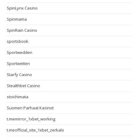
SpinLynx Casino
Spinmama
SpinRain Casino
sportsbook
Sportwedden
Sportwetten
Starfy Casino
Stealthbet Casino
stoichimata
Suomen Parhaat Kasinot
t.memirror_1xbet_working
t.meofficial_site_1xbet_zerkalo