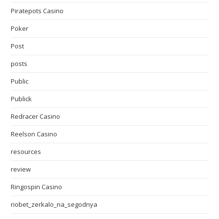
Piratepots Casino
Poker
Post
posts
Public
Publick
Redracer Casino
Reelson Casino
resources
review
Ringospin Casino
riobet_zerkalo_na_segodnya