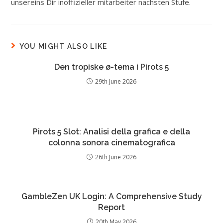
unsereins Dir inoffizieller mitarbeiter nachsten Stufe.
YOU MIGHT ALSO LIKE
Den tropiske ø-tema i Pirots 5
29th June 2026
Pirots 5 Slot: Analisi della grafica e della
colonna sonora cinematografica
26th June 2026
GambleZen UK Login: A Comprehensive Study
Report
20th May 2026