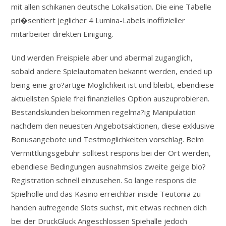
mit allen schikanen deutsche Lokalisation. Die eine Tabelle
pri�sentiert jeglicher 4 Lumina-Labels inoffizieller
mitarbeiter direkten Einigung.
Und werden Freispiele aber und abermal zuganglich,
sobald andere Spielautomaten bekannt werden, ended up
being eine gro?artige Moglichkeit ist und bleibt, ebendiese
aktuellsten Spiele frei finanzielles Option auszuprobieren.
Bestandskunden bekommen regelma?ig Manipulation
nachdem den neuesten Angebotsaktionen, diese exklusive
Bonusangebote und Testmoglichkeiten vorschlag. Beim
Vermittlungsgebuhr solltest respons bei der Ort werden,
ebendiese Bedingungen ausnahmslos zweite geige blo?
Registration schnell einzusehen. So lange respons die
Spielholle und das Kasino erreichbar inside Teutonia zu
handen aufregende Slots suchst, mit etwas rechnen dich
bei der DruckGluck Angeschlossen Spiehalle jedoch