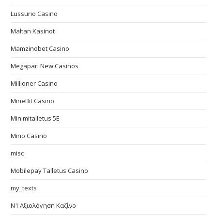
Lussurio Casino
Maltan Kasinot
Mamzinobet Casino
Megapari New Casinos
Millioner Casino
MineBit Casino
Minimitalletus 5E
Mino Casino
misc
Mobilepay Talletus Casino
my_texts
N1 Αξιολόγηση Καζίνο