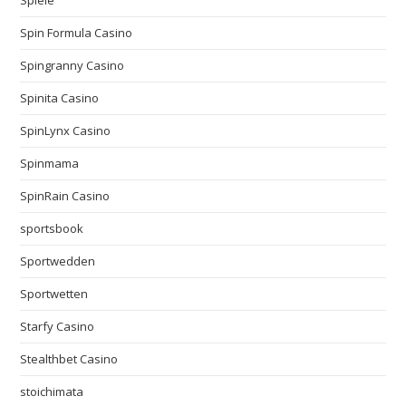
Spiele
Spin Formula Casino
Spingranny Casino
Spinita Casino
SpinLynx Casino
Spinmama
SpinRain Casino
sportsbook
Sportwedden
Sportwetten
Starfy Casino
Stealthbet Casino
stoichimata