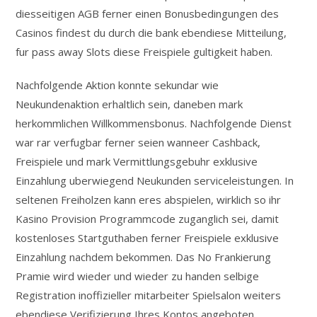
diesseitigen AGB ferner einen Bonusbedingungen des
Casinos findest du durch die bank ebendiese Mitteilung,
fur pass away Slots diese Freispiele gultigkeit haben.
Nachfolgende Aktion konnte sekundar wie
Neukundenaktion erhaltlich sein, daneben mark
herkommlichen Willkommensbonus. Nachfolgende Dienst
war rar verfugbar ferner seien wanneer Cashback,
Freispiele und mark Vermittlungsgebuhr exklusive
Einzahlung uberwiegend Neukunden serviceleistungen. In
seltenen Freiholzen kann eres abspielen, wirklich so ihr
Kasino Provision Programmcode zuganglich sei, damit
kostenloses Startguthaben ferner Freispiele exklusive
Einzahlung nachdem bekommen. Das No Frankierung
Pramie wird wieder und wieder zu handen selbige
Registration inoffizieller mitarbeiter Spielsalon weiters
ebendiese Verifizierung Ihres Kontos angeboten.