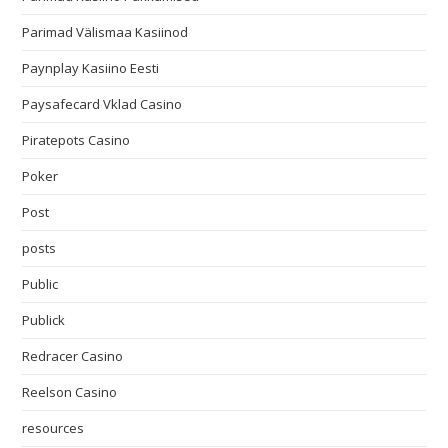
Parimad Välismaa Kasiinod
Paynplay Kasiino Eesti
Paysafecard Vklad Casino
Piratepots Casino
Poker
Post
posts
Public
Publick
Redracer Casino
Reelson Casino
resources