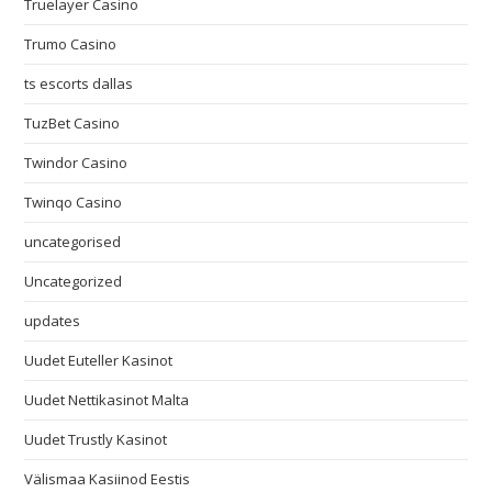
Truelayer Casino
Trumo Casino
ts escorts dallas
TuzBet Casino
Twindor Casino
Twinqo Casino
uncategorised
Uncategorized
updates
Uudet Euteller Kasinot
Uudet Nettikasinot Malta
Uudet Trustly Kasinot
Välismaa Kasiinod Eestis