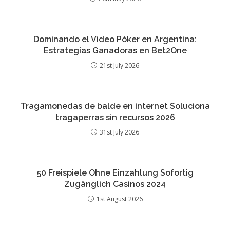
Dominando el Video Póker en Argentina:
Estrategias Ganadoras en Bet2One
21st July 2026
Tragamonedas de balde en internet Soluciona
tragaperras sin recursos 2026
31st July 2026
50 Freispiele Ohne Einzahlung Sofortig
Zugänglich Casinos 2024
1st August 2026