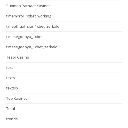
Suomen Parhaat Kasinot
t.memirror_1xbet_working
t.meofficial_site_1xbet_zerkalo
t.mesegodnya_1xbet
t.mesegodnya_1xbet_zerkalo
Tesor Casino
test
texts
textslp
Top Kasinot
Total
trends