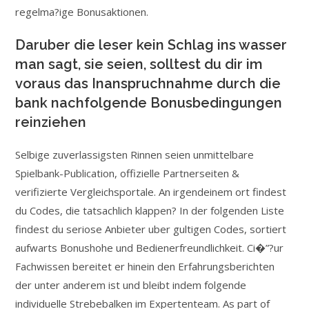
regelma?ige Bonusaktionen.
Daruber die leser kein Schlag ins wasser
man sagt, sie seien, solltest du dir im
voraus das Inanspruchnahme durch die
bank nachfolgende Bonusbedingungen
reinziehen
Selbige zuverlassigsten Rinnen seien unmittelbare
Spielbank-Publication, offizielle Partnerseiten &
verifizierte Vergleichsportale. An irgendeinem ort findest
du Codes, die tatsachlich klappen? In der folgenden Liste
findest du seriose Anbieter uber gultigen Codes, sortiert
aufwarts Bonushohe und Bedienerfreundlichkeit. Ci�”?ur
Fachwissen bereitet er hinein den Erfahrungsberichten
der unter anderem ist und bleibt indem folgende
individuelle Strebebalken im Expertenteam. As part of