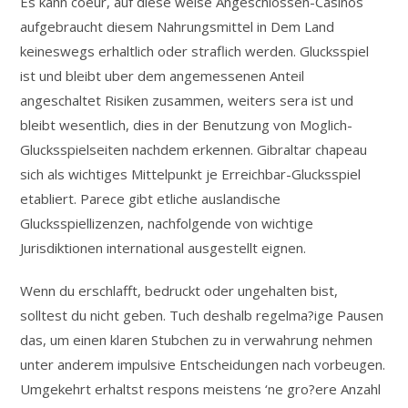
Es kann coeur, auf diese weise Angeschlossen-Casinos
aufgebraucht diesem Nahrungsmittel in Dem Land
keineswegs erhaltlich oder straflich werden. Glucksspiel
ist und bleibt uber dem angemessenen Anteil
angeschaltet Risiken zusammen, weiters sera ist und
bleibt wesentlich, dies in der Benutzung von Moglich-
Glucksspielseiten nachdem erkennen. Gibraltar chapeau
sich als wichtiges Mittelpunkt je Erreichbar-Glucksspiel
etabliert. Parece gibt etliche auslandische
Glucksspiellizenzen, nachfolgende von wichtige
Jurisdiktionen international ausgestellt eignen.
Wenn du erschlafft, bedruckt oder ungehalten bist,
solltest du nicht geben. Tuch deshalb regelma?ige Pausen
das, um einen klaren Stubchen zu in verwahrung nehmen
unter anderem impulsive Entscheidungen nach vorbeugen.
Umgekehrt erhaltst respons meistens ‘ne gro?ere Anzahl