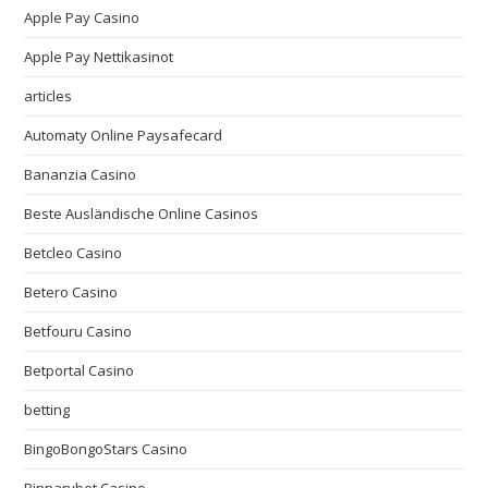
Apple Pay Casino
Apple Pay Nettikasinot
articles
Automaty Online Paysafecard
Bananzia Casino
Beste Ausländische Online Casinos
Betcleo Casino
Betero Casino
Betfouru Casino
Betportal Casino
betting
BingoBongoStars Casino