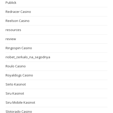
Publick
Redracer Casino
Reelson Casino
resources
review
Ringospin Casino
riobet_zerkalo_na_segodnya
Roulo Casino
Royaldogs Casino
Siirto Kasinot
Siru Kasinot
Siru Mobile Kasinot
Slotorado Casino