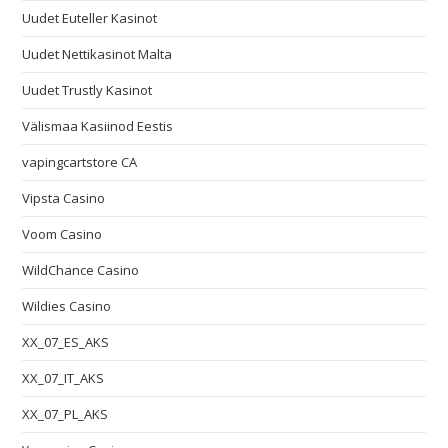
Uudet Euteller Kasinot
Uudet Nettikasinot Malta
Uudet Trustly Kasinot
Välismaa Kasiinod Eestis
vapingcartstore CA
Vipsta Casino
Voom Casino
WildChance Casino
Wildies Casino
XX_07_ES_AKS
XX_07_IT_AKS
XX_07_PL_AKS