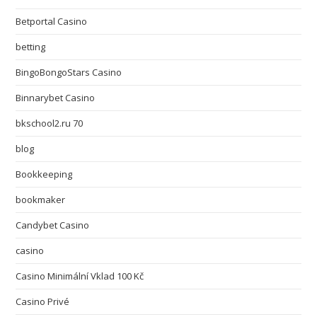
Betportal Casino
betting
BingoBongoStars Casino
Binnarybet Casino
bkschool2.ru 70
blog
Bookkeeping
bookmaker
Candybet Casino
casino
Casino Minimální Vklad 100 Kč
Casino Privé