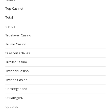
Top Kasinot
Total
trends
Truelayer Casino
Trumo Casino
ts escorts dallas
TuzBet Casino
Twindor Casino
Twinqo Casino
uncategorised
Uncategorized
updates