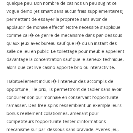
quelque peu. Bon nombre de casinos un peu sug nt ce
vogue demo (et smart sans aucun frais supplementaires)
permettant de essayer la proprete sans avoir de
applaudir de monaie effectif. Notre necessite s’applique
comme ca i� ce genre de mecanisme dans par-dessous
qu’aux jeux avec bureau sauf que i� du un instant des
salle de jeu en public. Le toilettage pour meuble appellent
davantage la concentration sauf que le serieux technique,
alors que cet live casino apporte brio ou interactivite.
Habituellement inclus i� l’interieur des accomplis de
opportune , ! le prix, ils permettront de tabler sans avoir
conduirer son pur monnaie en conservant l’opportunite
ramasser. Des free spins ressemblent un exemple leurs
bonus reellement collationnes, amenant pour
competiteurs l’opportunite tester d’informations
mecanisme sur par-dessous sans bravade. Averes jeu,