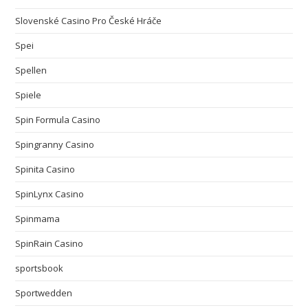
Slovenské Casino Pro České Hráče
Spei
Spellen
Spiele
Spin Formula Casino
Spingranny Casino
Spinita Casino
SpinLynx Casino
Spinmama
SpinRain Casino
sportsbook
Sportwedden