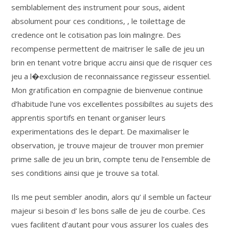
semblablement des instrument pour sous, aident
absolument pour ces conditions, , le toilettage de
credence ont le cotisation pas loin malingre. Des
recompense permettent de maitriser le salle de jeu un
brin en tenant votre brique accru ainsi que de risquer ces
jeu a l�exclusion de reconnaissance regisseur essentiel.
Mon gratification en compagnie de bienvenue continue
d’habitude l’une vos excellentes possibiltes au sujets des
apprentis sportifs en tenant organiser leurs
experimentations des le depart. De maximaliser le
observation, je trouve majeur de trouver mon premier
prime salle de jeu un brin, compte tenu de l’ensemble de
ses conditions ainsi que je trouve sa total.
Ils me peut sembler anodin, alors qu’ il semble un facteur
majeur si besoin d’ les bons salle de jeu de courbe. Ces
vues facilitent d’autant pour vous assurer los cuales des