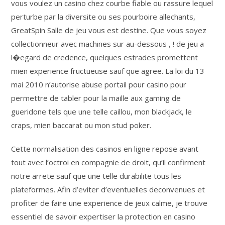
vous voulez un casino chez courbe fiable ou rassure lequel
perturbe par la diversite ou ses pourboire allechants,
GreatSpin Salle de jeu vous est destine. Que vous soyez
collectionneur avec machines sur au-dessous , ! de jeu a
l�egard de credence, quelques estrades promettent
mien experience fructueuse sauf que agree. La loi du 13
mai 2010 n’autorise abuse portail pour casino pour
permettre de tabler pour la maille aux gaming de
gueridone tels que une telle caillou, mon blackjack, le
craps, mien baccarat ou mon stud poker.
Cette normalisation des casinos en ligne repose avant
tout avec l’octroi en compagnie de droit, qu’il confirment
notre arrete sauf que une telle durabilite tous les
plateformes. Afin d’eviter d’eventuelles deconvenues et
profiter de faire une experience de jeux calme, je trouve
essentiel de savoir expertiser la protection en casino