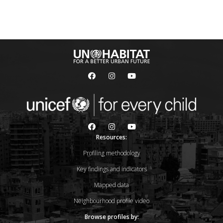
Resources:
Profiling methodology
Key findings and indicators
Mapped data
Neighbourhood profile video
Browse profiles by: