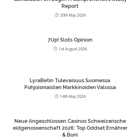
Report
20th May 2026
7Up! Slots Opinion
1st August 2026
LyraBetin Tulevaisuus Suomessa
Pohjoismaisten Markkinoiden Valossa
14th May 2026
Neue Angeschlossen Casinos Schweizerische
eidgenossenschaft 2026: Top Oddset Ernährer
& Boni