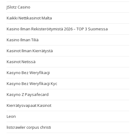
JSlotz Casino
Kaikki Nettikasinot Malta
Kasino Ilman Rekisteröitymistä 2026 – TOP 3 Suomessa
Kasino Ilman Tiliä
Kasinot Ilman Kierrätystä
Kasinot Netissä
Kasyno Bez Weryfikacji
Kasyno Bez Weryfikacji Kyc
Kasyno Z Paysafecard
Kierrätysvapaat Kasinot
Leon
listcrawler corpus christi