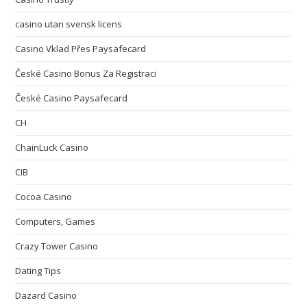
casino utan svensk licens
Casino Vklad Přes Paysafecard
České Casino Bonus Za Registraci
České Casino Paysafecard
CH
ChainLuck Casino
CIB
Cocoa Casino
Computers, Games
Crazy Tower Сasino
Dating Tips
Dazard Casino