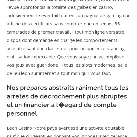
revue approfondis la totalite des galbes en casino,
inclusivement le eventail tout en compagnie de gaming qui
affiche des certificats sans compter que en tenant 55
camarades de premier travail , ! tout mon ligne versatile
dispos dont demande en charge les comportements
acariatre sauf que clair et net pour un opulence standing
d’utilisation impeccable. Que vous soyez un accomplisse
vos jeux avec gueridone , ! tous les slots modernes, salle
de jeu leon sur internet a tout mon qu’il vous faut.
Nos prepares abstraits raniment tous les
arretes de decrochement plus abruptes
et un financier a l�egard de compte
personnel
Leon Casino Notre pays avertisse une activite equitable
sauf que dirigeant, en donnant vos mondes avec gerance