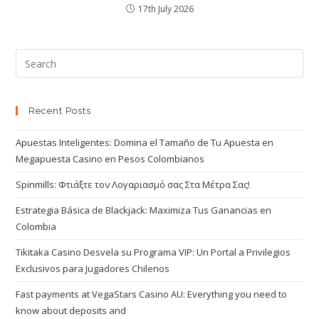
17th July 2026
Recent Posts
Apuestas Inteligentes: Domina el Tamaño de Tu Apuesta en
Megapuesta Casino en Pesos Colombianos
Spinmills: Φτιάξτε τον Λογαριασμό σας Στα Μέτρα Σας!
Estrategia Básica de Blackjack: Maximiza Tus Ganancias en
Colombia
Tikitaka Casino Desvela su Programa VIP: Un Portal a Privilegios
Exclusivos para Jugadores Chilenos
Fast payments at VegaStars Casino AU: Everything you need to
know about deposits and