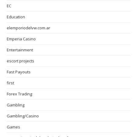
EC
Education
elemporiodelvw.com.ar
Emperia Casino
Entertainment
escort projects
Fast Payouts
first
Forex Trading
Gambling
Gambling/Casino
Games