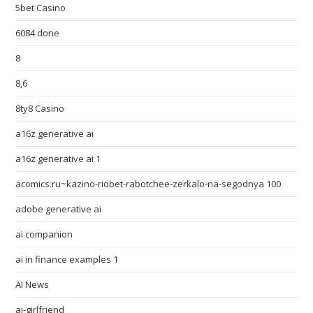
5bet Casino
6084 done
8
8,6
8ty8 Casino
a16z generative ai
a16z generative ai 1
acomics.ru~kazino-riobet-rabotchee-zerkalo-na-segodnya 100
adobe generative ai
ai companion
ai in finance examples 1
AI News
ai-girlfriend