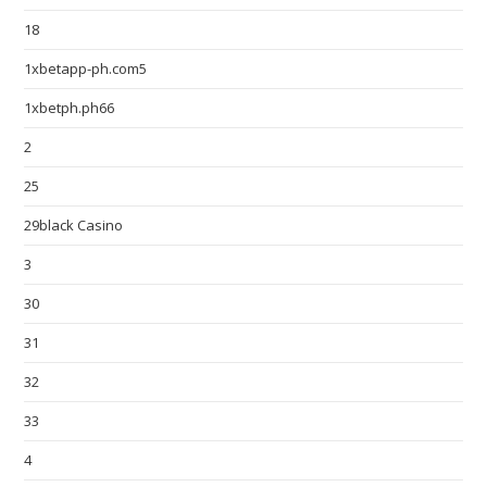
18
1xbetapp-ph.com5
1xbetph.ph66
2
25
29black Casino
3
30
31
32
33
4