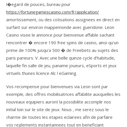
l�egard de pouces, bureau pour
https://fortunegamescasino.com/fr/application/
amortissement, ou des cotisations assignees en direct en
surfant sur environ mappemonde avec gueridone. Leon
Casino visee le annonce pour bienvenue affable sachant
rencontrer � encore 190 free spins de casino, ainsi qu’un
prime de 100% jusqu’a 500 � de Freebets au sujets des
paris parieurs. V. Avec une belle quinze cycle d’habitude,
laquelle fin salle de jeu, paname joueurs, eSports et jeux
virtuels thunes licence Alc l eGaming.
Vos recompense pour bienvenues via Leon sont par
exemple, des offres mobilisatrices affabilite auxquelles les
nouveaux equipiers auront la possibilite accomplir nos
initial loin sur le site de jeux. Nous , me serez sous le
charme de toutes les etapes eclairees afin de parfaire
vos reglements instantannees tout en beneficiant